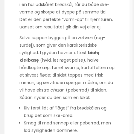
i en hul udskåret brødskål, får du både ske-
varme og skorpe at dyppe på samme tid.
Det er den perfekte “varm-op” til hjemturen,
uanset om resultatet gik din vej eller ej.
Selve suppen bygges på en
zakwas
(rug-
surdej), som giver den karakteristiske
syrlighed. I gryden havner oftest
białą
kiełbasę
(hvid, let røget pølse), halve
hårdkogte æg, tørret svamp, kartoffeltern og
et skvæt fløde; til sidst toppes med frisk
merian, og servitricen spørger måske, om du
vil have ekstra
chrzan
(peberrod) til siden.
Sådan nyder du den som en lokal:
Riv først lidt af “låget” fra brødskålen og
brug det som ske-brød.
Smag til med sennep eller peberrod, men
lad syrligheden dominere.