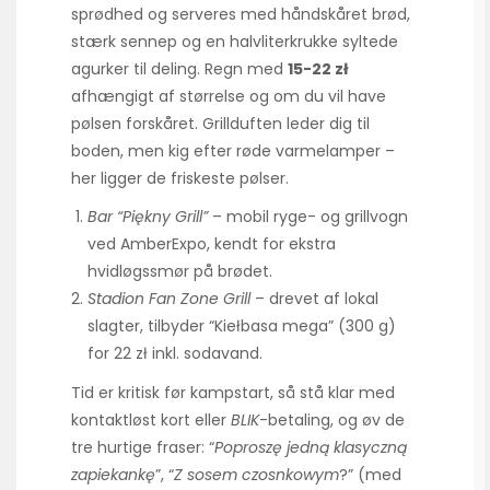
sprødhed og serveres med håndskåret brød,
stærk sennep og en halvliterkrukke syltede
agurker til deling. Regn med
15-22 zł
afhængigt af størrelse og om du vil have
pølsen forskåret. Grillduften leder dig til
boden, men kig efter røde varmelamper –
her ligger de friskeste pølser.
Bar “Piękny Grill”
– mobil ryge- og grillvogn
ved AmberExpo, kendt for ekstra
hvidløgssmør på brødet.
Stadion Fan Zone Grill
– drevet af lokal
slagter, tilbyder “Kiełbasa mega” (300 g)
for 22 zł inkl. sodavand.
Tid er kritisk før kampstart, så stå klar med
kontaktløst kort eller
BLIK
-betaling, og øv de
tre hurtige fraser: “
Poproszę jedną klasyczną
zapiekankę
”, “
Z sosem czosnkowym
?” (med