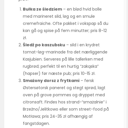
Bułka ze śledziem
– en blød hvid bolle
med marineret sild, løg og en smule
cremefraiche. Ofte pakket i vokspap så du
kan gå og spise på fem minutter; pris 8-12
zł.
Śledź po kaszubsku
– sild i en krydret
tomat-løg-marinade fra det nærliggende
Kasjubien. Serveres på lille tallerken med
rugbrød; perfekt til en hurtig “zakąska”
(hapser) før næste pub; pris 10-15 zł.
Smażony dorsz z frytkami
– fersk
Østersøtorsk paneret og stegt sprød, lagt
oven på grove pommes og dryppet med
citronsaft. Findes hos strand-“smażalnie” i
Brzeźno/Jelitkowo eller som street-food på
Motława; pris 24-35 zł afhængig af
fangstdagen.