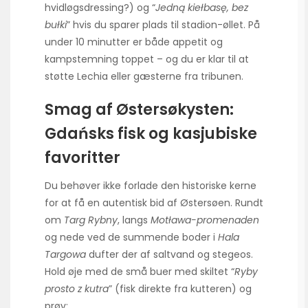
hvidløgsdressing?) og “
Jedną kiełbasę, bez
bułki
” hvis du sparer plads til stadion-øllet. På
under 10 minutter er både appetit og
kampstemning toppet – og du er klar til at
støtte Lechia eller gæsterne fra tribunen.
Smag af Østersøkysten:
Gdańsks fisk og kasjubiske
favoritter
Du behøver ikke forlade den historiske kerne
for at få en autentisk bid af Østersøen. Rundt
om
Targ Rybny
, langs
Motława-promenaden
og nede ved de summende boder i
Hala
Targowa
dufter der af saltvand og stegeos.
Hold øje med de små buer med skiltet “
Ryby
prosto z kutra
” (fisk direkte fra kutteren) og
prøv: