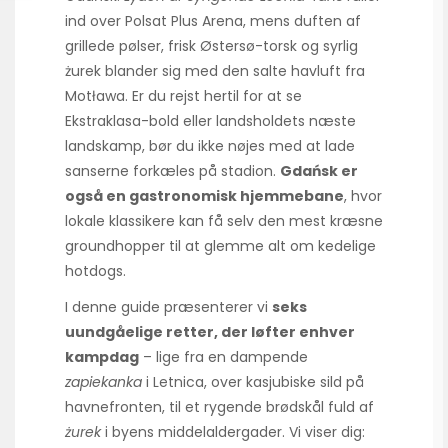
ind over Polsat Plus Arena, mens duften af
grillede pølser, frisk Østersø-torsk og syrlig
żurek blander sig med den salte havluft fra
Motława. Er du rejst hertil for at se
Ekstraklasa-bold eller landsholdets næste
landskamp, bør du ikke nøjes med at lade
sanserne forkæles på stadion.
Gdańsk er
også en gastronomisk hjemmebane
, hvor
lokale klassikere kan få selv den mest kræsne
groundhopper til at glemme alt om kedelige
hotdogs.
I denne guide præsenterer vi
seks
uundgåelige retter, der løfter enhver
kampdag
– lige fra en dampende
zapiekanka
i Letnica, over kasjubiske sild på
havnefronten, til et rygende brødskål fuld af
żurek
i byens middelaldergader. Vi viser dig: