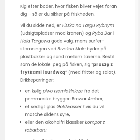
Kig efter boder, hvor fisken bliver vejet foran
dig – så er du sikker på friskheden.
Vil du sidde ned, er
Fiszka na Targu Rybnym
(udsigtspladser mod kranen) og
Ryba Bar
i
Hala Targowa
gode valg, mens surfer-
stemningen ved
Brzeźno Molo
byder på
plastbakker og sand mellem tæerne. Bestil
som de lokale: peg på fisken, sig “
proszę z
frytkami i surówką
” (med fritter og salat).
Drikkeparringer:
en kølig
piwo rzemieślnicze
fra det
pommerske bryggeri Browar Amber,
et sødligt glas
Goldwasser
hvis du vil
matche sildens syre,
eller den alkoholfri klassiker
kompot z
rabarbaru
.