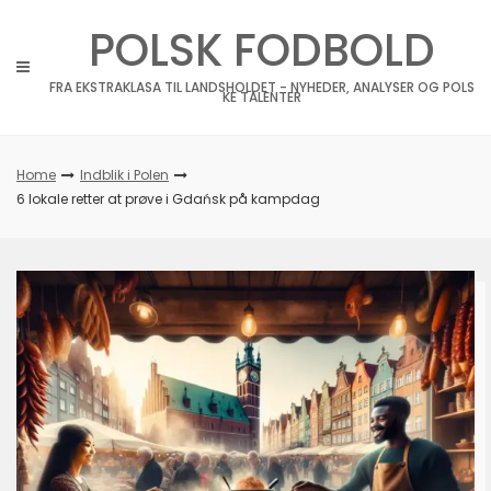
Skip
POLSK FODBOLD
to
content
FRA EKSTRAKLASA TIL LANDSHOLDET - NYHEDER, ANALYSER OG POLS
KE TALENTER
Home
Indblik i Polen
6 lokale retter at prøve i Gdańsk på kampdag