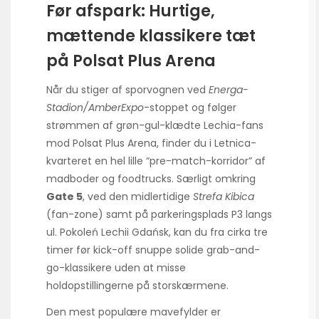
Før afspark: Hurtige,
mættende klassikere tæt
på Polsat Plus Arena
Når du stiger af sporvognen ved
Energa-
Stadion/AmberExpo
-stop­pet og følger
strømmen af grøn-gul-klædte Lechia-fans
mod Polsat Plus Arena, finder du i Letnica-
kvarteret en hel lille “pre-match-korridor” af
madboder og foodtrucks. Særligt omkring
Gate 5
, ved den midlertidige
Strefa Kibica
(fan-zone) samt på parkeringsplads P3 langs
ul. Pokoleń Lechii Gdańsk, kan du fra cirka tre
timer før kick-off snuppe solide grab-and-
go-klassikere uden at misse
holdopstillingerne på storskærmene.
Den mest populære mavefylder er