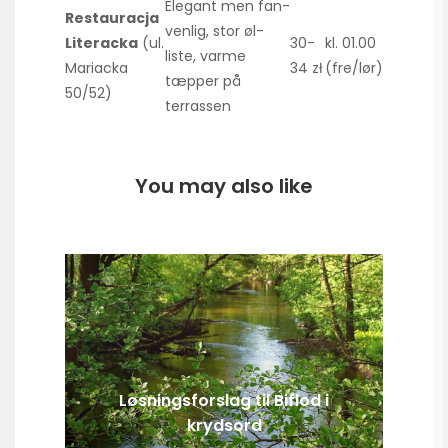
Elegant men fan-
Restauracja
venlig, stor øl-
Literacka
(ul.
30-
kl. 01.00
liste, varme
Mariacka
34 zł
(fre/lør)
tæpper på
50/52)
terrassen
You may also like
Løsningsforslag til Biflod i
krydsord