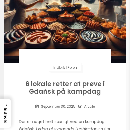
Indblik I Polen
6 lokale retter at prøve i
Gdańsk på kampdag
→
September 30, 2025
Article
Indhold
Der er noget helt særligt ved en kampdag i
Gdańsk.
Lyden af syngende Lechia-fans
ruller