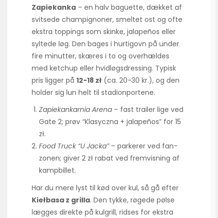
Zapiekanka
– en halv baguette, dækket af
svitsede champignoner, smeltet ost og ofte
ekstra toppings som skinke, jalapeños eller
syltede løg. Den bages i hurtigovn på under
fire minutter, skæres i to og overhældes
med ketchup eller hvidløgsdressing. Typisk
pris ligger på
12-18 zł
(ca. 20-30 kr.), og den
holder sig lun helt til stadionportene.
Zapiekankarnia Arena
– fast trailer lige ved
Gate 2; prøv “Klasyczna + jalapeños” for 15
zł.
Food Truck “U Jacka”
– parkerer ved fan-
zonen; giver 2 zł rabat ved fremvisning af
kampbillet.
Har du mere lyst til kød over kul, så gå efter
Kiełbasa z grilla
. Den tykke, røgede pølse
lægges direkte på kulgrill, ridses for ekstra