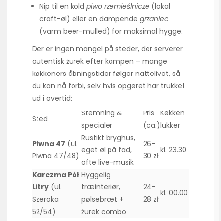
Nip til en kold
piwo rzemieślnicze
(lokal
craft-øl) eller en dampende
grzaniec
(varm beer-mulled) for maksimal hygge.
Der er ingen mangel på steder, der serverer
autentisk żurek efter kampen – mange
køkkeners åbningstider følger nattelivet, så
du kan nå forbi, selv hvis opgøret har trukket
ud i overtid:
Stemning &
Pris
Køkken
Sted
specialer
(ca.)
lukker
Rustikt bryghus,
Piwna 47
(ul.
26-
eget øl på fad,
kl. 23.30
Piwna 47/48)
30 zł
ofte live-musik
Karczma Pół
Hyggelig
Litry
(ul.
træinteriør,
24-
kl. 00.00
Szeroka
pølsebræt +
28 zł
52/54)
żurek combo