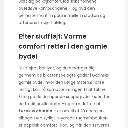
Sæt dig på kajkanten, lad skibshornene
overdøve kampsangene – og nyd den
perfekte maritim pause mellem stadion og
aftenens tredje halvleg.
Efter slutfløjt: Varme
comfort‑retter i den gamle
bydel
Slutfløjtet har lydt, og du bevæger dig
gennem de brostensbelagte gader i Gdańsks
gamle bydel, hvor den kølige Østersø-brise
hurtigt kan få kampstemningen til at falme.
Ét kig på de dampende suppegryder uden for
de traditionelle barer – og især duften af
żurek w chlebie
– er nok til at få energien
tilbage. Den syrligt-krydrede rugmelsbouillon
er et polsk comfort-ikon, og når den serveres