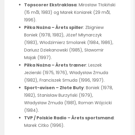
Topscorer Ekstraklasa
: Mirosław Tłokiński
(15 mål, 1983) og Marek Koniarek (29 mål,
1996).
Piłka Nożna – Årets spiller
: Zbigniew
Boniek (1978, 1982), Józef Młynarczyk
(1983), Włodzimierz Smolarek (1984, 1986),
Dariusz Dziekanowski (1985), Sławomir
Majak (1997).
Piłka Nożna – Årets træner
: Leszek
Jezierski (1975, 1976), Władysław Żmuda
(1982), Franciszek Smuda (1996, 1997).
Sport-avisen – Złote Buty
: Boniek (1978,
1982), Stanisław Burzyński (1979),
Władysław Żmuda (1981), Roman Wójcicki
(1984).
TVP / Polskie Radio – Årets sportsmand
:
Marek Citko (1996).