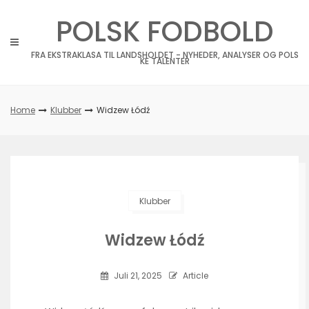
Skip
POLSK FODBOLD
to
content
FRA EKSTRAKLASA TIL LANDSHOLDET - NYHEDER, ANALYSER OG POLS
KE TALENTER
Home
Klubber
Widzew Łódź
Klubber
Widzew Łódź
Juli 21, 2025
Article