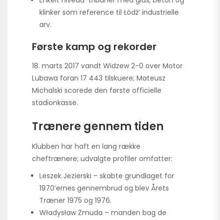
Enkelt niveau-tribuner med glas, beton og
klinker som reference til Łódź’ industrielle
arv.
Første kamp og rekorder
18. marts 2017 vandt Widzew 2-0 over Motor
Lubawa foran 17 443 tilskuere; Mateusz
Michalski scorede den første officielle
stadionkasse.
Trænere gennem tiden
Klubben har haft en lang række
cheftrænere; udvalgte profiler omfatter:
Leszek Jezierski – skabte grundlaget for
1970’ernes gennembrud og blev Årets
Træner 1975 og 1976.
Władysław Żmuda – manden bag de