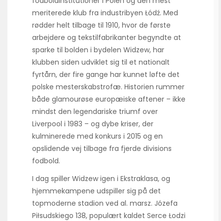
fodboldinstitutioner i Polen og den mest
meriterede klub fra industribyen Łódź. Med
rødder helt tilbage til 1910, hvor de første
arbejdere og tekstilfabrikanter begyndte at
sparke til bolden i bydelen Widzew, har
klubben siden udviklet sig til et nationalt
fyrtårn, der fire gange har kunnet løfte det
polske mesterskabstrofæ. Historien rummer
både glamourøse europæiske aftener – ikke
mindst den legendariske triumf over
Liverpool i 1983 – og dybe kriser, der
kulminerede med konkurs i 2015 og en
opslidende vej tilbage fra fjerde divisions
fodbold.
I dag spiller Widzew igen i Ekstraklasa, og
hjemmekampene udspiller sig på det
topmoderne stadion ved al. marsz. Józefa
Piłsudskiego 138, populært kaldet Serce Łodzi