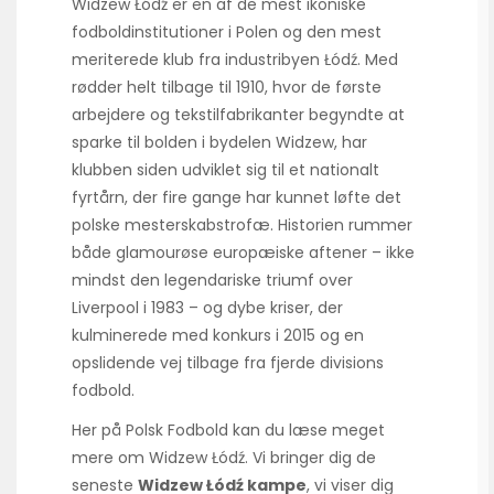
Widzew Łódź er en af de mest ikoniske
fodboldinstitutioner i Polen og den mest
meriterede klub fra industribyen Łódź. Med
rødder helt tilbage til 1910, hvor de første
arbejdere og tekstilfabrikanter begyndte at
sparke til bolden i bydelen Widzew, har
klubben siden udviklet sig til et nationalt
fyrtårn, der fire gange har kunnet løfte det
polske mesterskabstrofæ. Historien rummer
både glamourøse europæiske aftener – ikke
mindst den legendariske triumf over
Liverpool i 1983 – og dybe kriser, der
kulminerede med konkurs i 2015 og en
opslidende vej tilbage fra fjerde divisions
fodbold.
Her på Polsk Fodbold kan du læse meget
mere om Widzew Łódź. Vi bringer dig de
seneste
Widzew Łódź kampe
, vi viser dig