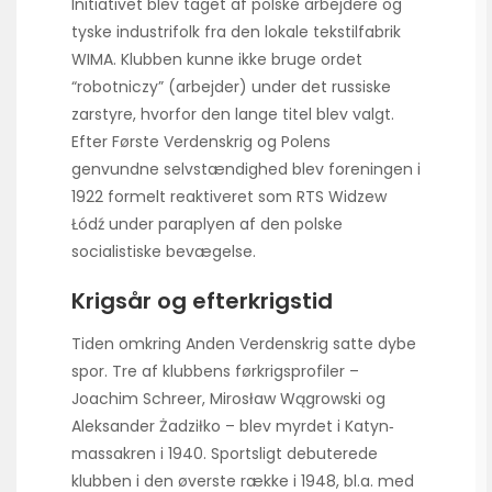
Initiativet blev taget af polske arbejdere og
tyske industrifolk fra den lokale tekstilfabrik
WIMA. Klubben kunne ikke bruge ordet
“robotniczy” (arbejder) under det russiske
zarstyre, hvorfor den lange titel blev valgt.
Efter Første Verdenskrig og Polens
genvundne selvstændighed blev foreningen i
1922 formelt reaktiveret som RTS Widzew
Łódź under paraplyen af den polske
socialistiske bevægelse.
Krigsår og efterkrigstid
Tiden omkring Anden Verdenskrig satte dybe
spor. Tre af klubbens førkrigsprofiler –
Joachim Schreer, Mirosław Wągrowski og
Aleksander Żadziłko – blev myrdet i Katyn‐
massakren i 1940. Sportsligt debuterede
klubben i den øverste række i 1948, bl.a. med