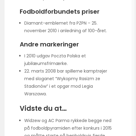
Fodboldforbundets priser
Diamant-emblemet fra PZPN – 25.
november 2010 i anledning af 100-året.
Andre markeringer
I 2010 udgav Poczta Polska et
jubilæumsfrimærke.
22. marts 2008 bar spillerne kamptrøjer
med sloganet “Wykopmy Rasizm ze
Stadionów” i et opgør mod Legia
Warszawa.
Vidste du at…
Widzew og AC Parma rykkede begge ned
på fodboldpyramiden efter konkurs i 2015
og måtte starte på henholdsvis fjerde