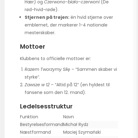
Hær) og
Czerwono-biało-czerwoni
(De
rød-hvid-røde).
Stjernen på trøjen:
én hvid stjerne over
emblemet, der markerer 1-4 nationale
mesterskaber.
Mottoer
Klubbens to officielle mottoer er:
Razem Tworzymy Siłę
– “Sammen skaber vi
styrke”.
Zawsze w 12
– “Altid på 12” (en hyldest til
fansene som den 12. mand).
Ledelsesstruktur
Funktion
Navn
Bestyrelsesformand
Michał Rydz
Næstformand
Maciej Szymański