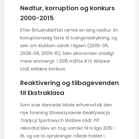
Nedtur, korruption og konkurs
2000-2015
Efter årtusindskiftet ramte en lang nedtur. En
korruptionssag førte til tvangsnedrykning, og
selv om klubben vandt I ligaen (2005-06,
2008-09, 2009-10), blev økonomien stadigt
mere anstrengt. I 2015 måtte RTS Widzew
Łódź erklære konkurs.
Reaktivering og tilbagevenden
til Ekstraklasa
Som svar dannede lokale erhvervsfolk den
nye forening
Stowarzyszenie Reaktywacja
Tradycji Sportowych Widzew Łódź
. På
rekordtid blev en trup samlet til IV liga 2015-
16, og via to oprykninger nåede holdet i