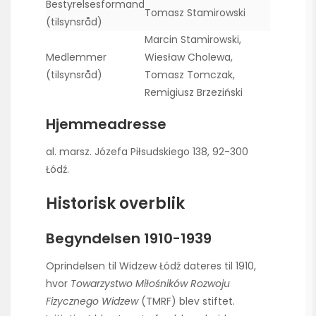
Bestyrelsesformand
Tomasz Stamirowski
(tilsynsråd)
Marcin Stamirowski,
Medlemmer
Wiesław Cholewa,
(tilsynsråd)
Tomasz Tomczak,
Remigiusz Brzeziński
Hjemmeadresse
al. marsz. Józefa Piłsudskiego 138, 92-300
Łódź.
Historisk overblik
Begyndelsen 1910-1939
Oprindelsen til Widzew Łódź dateres til 1910,
hvor
Towarzystwo Miłośników Rozwoju
Fizycznego Widzew
(TMRF) blev stiftet.