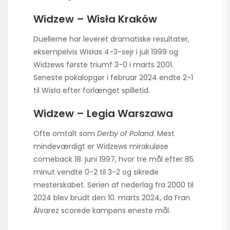
Widzew – Wisła Kraków
Duellerne har leveret dramatiske resultater,
eksempelvis Wisłas 4-3-sejr i juli 1999 og
Widzews første triumf 3-0 i marts 2001.
Seneste pokalopgør i februar 2024 endte 2-1
til Wisła efter forlænget spilletid.
Widzew – Legia Warszawa
Ofte omtalt som
Derby of Poland
. Mest
mindeværdigt er Widzews mirakuløse
comeback 18. juni 1997, hvor tre mål efter 85.
minut vendte 0-2 til 3-2 og sikrede
mesterskabet. Serien af nederlag fra 2000 til
2024 blev brudt den 10. marts 2024, da Fran
Álvarez scorede kampens eneste mål.