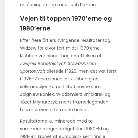
en åbningskamp mod Lech Poznań.
Vejen til toppen 1970’erne og
1980’erne
Efter flere årtiers svingende resultater tog
Widzew for alvor fart midt i 1970’erne.
Klubben var pioner bag oprettelsen af
Związek Robotniczych Stowarzyszeń
Sportowych
allerede i 1926, men det var først
i 1976-77-sæsonen, at klubben greb
sølvmedaljer. Forrest stod navne som
Zbigniew Boniek, Włodzimierz Smolarek og
Józef Młynarczyk, mens trænerlegenden
Leszek Jezierski formede holdet.
Resultaterne kulminerede med to
sammenhængende ligatitler i 1980-81 og
1981-82, kronet af europæisk semifinale i