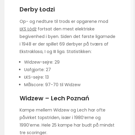
Derby Łodzi
Op- og nedture til trods er opgørene mod
ŁKS Łódź
fortsat den mest elektriske
begivenhed i byen. Siden det første ligamøde
i 1948 er der spillet 69 derbyer på tværs af
Ekstraklasa, I og III liga. Statistikken:
Widzew-sejre: 29
Uafgjorte: 27
ŁKS-sejre: 13
Målscore: 97-70 til Widzew
Widzew – Lech Poznań
Kampe mellem Widzew og Lech har ofte
påvirket topstriden, især i 1980’erne og
1990’erne. Hele 25 kampe har budt på mindst
tre scoringer.