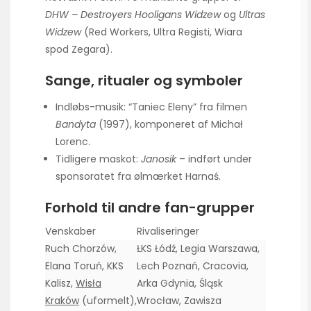
DHW – Destroyers Hooligans Widzew
og
Ultras
Widzew
(Red Workers, Ultra Registi, Wiara
spod Zegara).
Sange, ritualer og symboler
Indløbs-musik: “Taniec Eleny” fra filmen
Bandyta
(1997), komponeret af Michał
Lorenc.
Tidligere maskot:
Janosik
– indført under
sponsoratet fra ølmærket Harnaś.
Forhold til andre fan-grupper
Venskaber
Rivaliseringer
Ruch Chorzów,
ŁKS Łódź, Legia Warszawa,
Elana Toruń, KKS
Lech Poznań, Cracovia,
Kalisz,
Wisła
Arka Gdynia, Śląsk
Kraków
(uformelt),
Wrocław, Zawisza