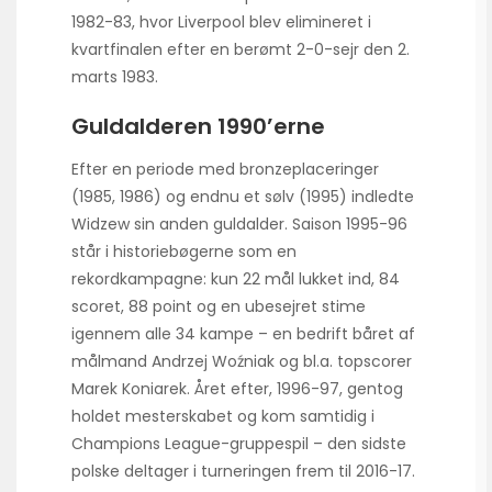
1982-83, hvor Liverpool blev elimineret i
kvartfinalen efter en berømt 2-0-sejr den 2.
marts 1983.
Guldalderen 1990’erne
Efter en periode med bronzeplaceringer
(1985, 1986) og endnu et sølv (1995) indledte
Widzew sin anden guldalder. Saison 1995-96
står i historiebøgerne som en
rekordkampagne: kun 22 mål lukket ind, 84
scoret, 88 point og en ubesejret stime
igennem alle 34 kampe – en bedrift båret af
målmand Andrzej Woźniak og bl.a. topscorer
Marek Koniarek. Året efter, 1996-97, gentog
holdet mesterskabet og kom samtidig i
Champions League-gruppespil – den sidste
polske deltager i turneringen frem til 2016-17.