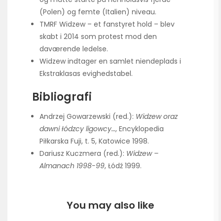
(Polen) og femte (Italien) niveau.
TMRF Widzew – et fanstyret hold – blev
skabt i 2014 som protest mod den
daværende ledelse.
Widzew indtager en samlet niendeplads i
Ekstraklasas evighedstabel.
Bibliografi
Andrzej Gowarzewski (red.):
Widzew oraz
dawni łódzcy ligowcy…
, Encyklopedia
Piłkarska Fuji, t. 5, Katowice 1998.
Dariusz Kuczmera (red.):
Widzew –
Almanach 1998-99
, Łódź 1999.
You may also like