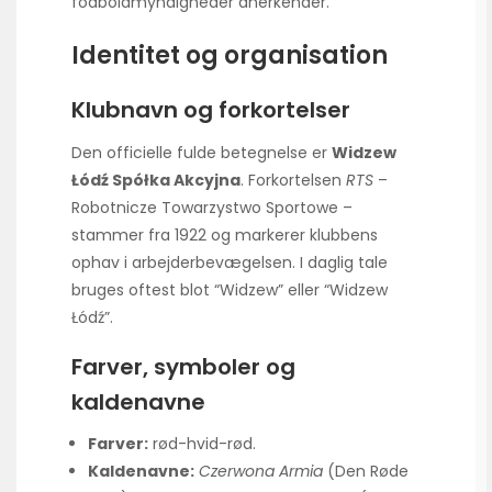
fodboldmyndigheder anerkender.
Identitet og organisation
Klubnavn og forkortelser
Den officielle fulde betegnelse er
Widzew
Łódź Spółka Akcyjna
. Forkortelsen
RTS
–
Robotnicze Towarzystwo Sportowe –
stammer fra 1922 og markerer klubbens
ophav i arbejderbevægelsen. I daglig tale
bruges oftest blot “Widzew” eller “Widzew
Łódź”.
Farver, symboler og
kaldenavne
Farver:
rød-hvid-rød.
Kaldenavne:
Czerwona Armia
(Den Røde