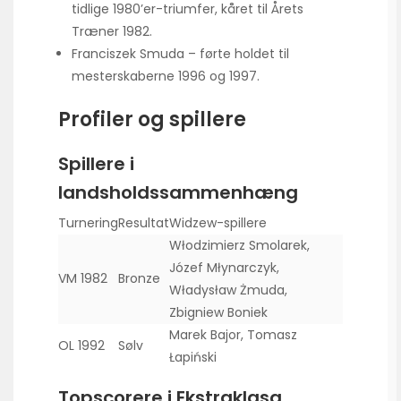
tidlige 1980’er-triumfer, kåret til Årets
Træner 1982.
Franciszek Smuda – førte holdet til
mesterskaberne 1996 og 1997.
Profiler og spillere
Spillere i
landsholdssammenhæng
Turnering
Resultat
Widzew-spillere
Włodzimierz Smolarek,
Józef Młynarczyk,
VM 1982
Bronze
Władysław Żmuda,
Zbigniew Boniek
Marek Bajor, Tomasz
OL 1992
Sølv
Łapiński
Topscorere i Ekstraklasa