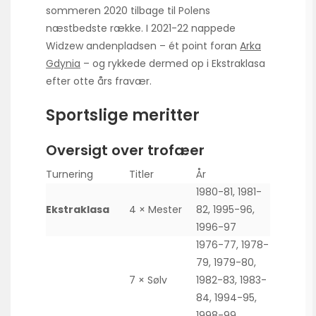
sommeren 2020 tilbage til Polens
næstbedste række. I 2021-22 nappede
Widzew andenpladsen – ét point foran
Arka
Gdynia
– og rykkede dermed op i Ekstraklasa
efter otte års fravær.
Sportslige meritter
Oversigt over trofæer
Turnering
Titler
År
1980-81, 1981-
Ekstraklasa
4 × Mester
82, 1995-96,
1996-97
1976-77, 1978-
79, 1979-80,
7 × Sølv
1982-83, 1983-
84, 1994-95,
1998-99