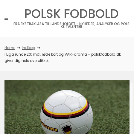
Skip
POLSK FODBOLD
to
content
FRA EKSTRAKLASA TIL LANDSHOLDET - NYHEDER, ANALYSER OG POLS
KE TALENTER
Home
Indlæg
I Liga runde 20: mål, røde kort og VAR-drama – polskfodbold.dk
giver dig hele overblikket