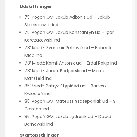
Udskiftninger
75′ Pogoń GM: Jakub Adkonis ud – Jakub
Staniszewski ind
75′ Pogoń GM: Jakub Konstantyn ud – Igor
Korczakowski ind
78′ Miedź: Zvonimir Petrović ud –
Benedik
Mioč
ind
78′ Miedź: Kamil Antonik ud – Erdal Rakip ind
78′ Miedź: Jacek Podgórski ud – Marcel
Mansfeld ind
85′ Miedź: Patryk Stępiński ud – Bartosz
Kwiecień ind
85′ Pogoń GM: Mateusz Szczepaniak ud – S.
Gieroba ind
85′ Pogoń GM: Jakub Jędrasik ud – Dawid
Barnowski ind
Startopstillinger