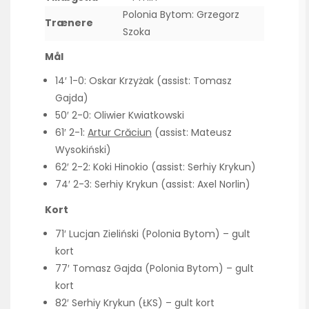
Polonia Bytom: Grzegorz
Trænere
Szoka
Mål
14′ 1-0: Oskar Krzyżak (assist: Tomasz
Gajda)
50′ 2-0: Oliwier Kwiatkowski
61′ 2-1:
Artur Crăciun
(assist: Mateusz
Wysokiński)
62′ 2-2: Koki Hinokio (assist: Serhiy Krykun)
74′ 2-3: Serhiy Krykun (assist: Axel Norlin)
Kort
71′ Lucjan Zieliński (Polonia Bytom) – gult
kort
77′ Tomasz Gajda (Polonia Bytom) – gult
kort
82′ Serhiy Krykun (ŁKS) – gult kort