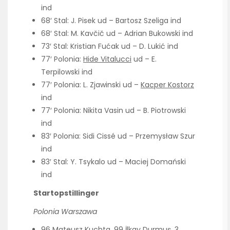
ind
68′ Stal: J. Pisek ud – Bartosz Szeliga ind
68′ Stal: M. Kavčič ud – Adrian Bukowski ind
73′ Stal: Kristian Fućak ud – D. Lukić ind
77′ Polonia:
Hide Vitalucci
ud – E.
Terpilowski ind
77′ Polonia: L. Zjawinski ud –
Kacper Kostorz
ind
77′ Polonia: Nikita Vasin ud – B. Piotrowski
ind
83′ Polonia: Sidi Cissé ud – Przemysław Szur
ind
83′ Stal: Y. Tsykalo ud – Maciej Domański
ind
Startopstillinger
Polonia Warszawa
96 Mateusz Kuchta, 99 İlkay Durmuş, 3