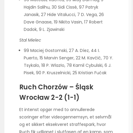
Hajdin Salihu, 30 Sidi Cissé, 97 Patryk
Janasik, 27 Hide Vitalucci, 7 D. Vega, 26
Dave Gnaase, 19 Nikita Vasin, 17 Robert
Dadok, 9 L. Zjawinski
Stal Mielec
99 Maciej Gostomski, 27 A. Díez, 44 I.
Puerto, 15 Marvin Senger, 22 M. Kavčič, 70 Y.
Tsykalo, 18 P. Wlazło, 78 Kamil Cybulski, 6 J.
Pisek, 90 P. Kruszelnicki, 25 Kristian Fućak
Ruch Chorzów – Śląsk
Wrocław 2-2 (1-1)
Et intenst opgør med to annullerede
scoringer efter videogennemsyn, et selvmål
og et sikkert eksekveret straffespark, hvor
Ruch fik udlignet i slutfasen af en kamp, som