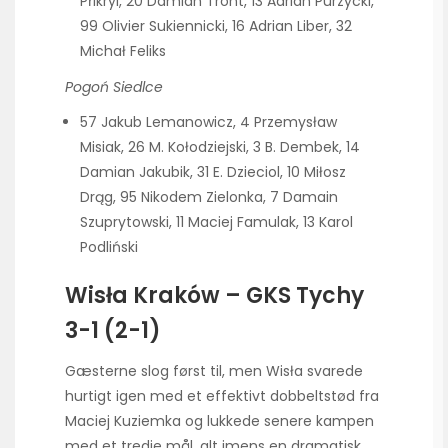
Přikryl, 20 Damian Tront, 13 Adrian Purzycki,
99 Olivier Sukiennicki, 16 Adrian Liber, 32
Michał Feliks
Pogoń Siedlce
57 Jakub Lemanowicz, 4 Przemysław
Misiak, 26 M. Kołodziejski, 3 B. Dembek, 14
Damian Jakubik, 31 E. Dzieciol, 10 Miłosz
Drąg, 95 Nikodem Zielonka, 7 Damain
Szuprytowski, 11 Maciej Famulak, 13 Karol
Podliński
Wisła Kraków – GKS Tychy
3-1 (2-1)
Gæsterne slog først til, men Wisła svarede
hurtigt igen med et effektivt dobbeltstød fra
Maciej Kuziemka og lukkede senere kampen
med et tredje mål, alt imens en dramatisk