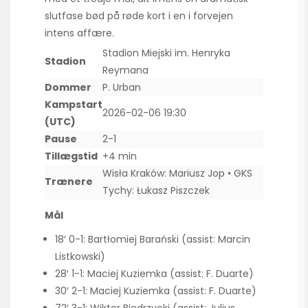
slutfase bød på røde kort i en i forvejen
intens affære.
Stadion Miejski im. Henryka
Stadion
Reymana
Dommer
P. Urban
Kampstart
2026-02-06 19:30
(UTC)
Pause
2-1
Tillægstid
+4 min
Wisła Kraków: Mariusz Jop • GKS
Trænere
Tychy: Łukasz Piszczek
Mål
18′ 0-1: Bartłomiej Barański (assist: Marcin
Listkowski)
28′ 1-1: Maciej Kuziemka (assist: F. Duarte)
30′ 2-1: Maciej Kuziemka (assist: F. Duarte)