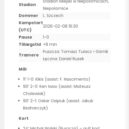
Stadion Miejski w Niepołomicach,
Stadion
Niepołomice
Dommer
L. Szczech
Kampstart
2026-02-08 16:30
(UTC)
Pause
1-0
Tillægstid
+8 min
Puszcza: Tomasz Tułacz • Górnik
Trænere
Łęczna: Daniel Rusek
Mål
11′ 1-0: Kikis (assist: F. Nascimento)
90′ 2-0: Ken Iwao (assist: Mateusz
Cholewiak)
90′ 2-1: Oskar Osipiuk (assist: Jakub
Bednarczyk)
Kort
24′ Michał Walski (Puszcza) – gult kort