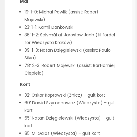
Mål
19′ 1-0: Michał Pawlik (assist: Robert
Majewski)
23′ 1-1: Kamil Dankowski
36′ 1-2: Selvmål af
Jarosław Jach
(til fordel
for Wieczysta Kraków)
39′ 1-3: Natan Dzięgielewski (assist: Paulo
Silva)
78′ 2-3: Robert Majewski (assist: Bartłomiej
Ciepiela)
Kort
32′ Oskar Koprowski (Znicz) – gult kort
60′ Dawid Szymonowicz (Wieczysta) – gult
kort
65′ Natan Dzięgielewski (Wieczysta) – gult
kort
85′ M. Gajos (Wieczysta) – gult kort