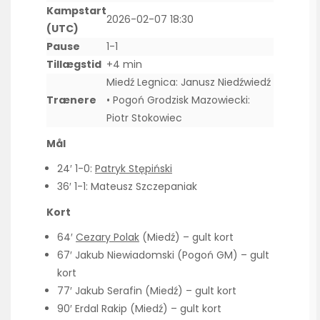
Kampstart
2026-02-07 18:30
(UTC)
Pause
1-1
Tillægstid
+4 min
Miedź Legnica: Janusz Niedźwiedź
Trænere
• Pogoń Grodzisk Mazowiecki:
Piotr Stokowiec
Mål
24′ 1-0:
Patryk Stępiński
36′ 1-1: Mateusz Szczepaniak
Kort
64′
Cezary Polak
(Miedź) – gult kort
67′ Jakub Niewiadomski (Pogoń GM) – gult
kort
77′ Jakub Serafin (Miedź) – gult kort
90′ Erdal Rakip (Miedź) – gult kort