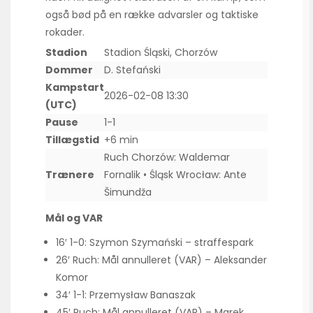
også bød på en række advarsler og taktiske
rokader.
Stadion
Stadion Śląski, Chorzów
Dommer
D. Stefański
Kampstart
2026-02-08 13:30
(UTC)
Pause
1-1
Tillægstid
+6 min
Ruch Chorzów: Waldemar
Trænere
Fornalik • Śląsk Wrocław: Ante
Šimundža
Mål og VAR
16′ 1-0: Szymon Szymański – straffespark
26′ Ruch: Mål annulleret (VAR) – Aleksander
Komor
34′ 1-1: Przemysław Banaszak
45′ Ruch: Mål annulleret (VAR) – Marek