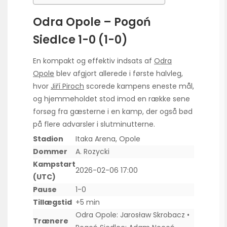
Odra Opole – Pogoń
Siedlce 1-0 (1-0)
En kompakt og effektiv indsats af
Odra
Opole
blev afgjort allerede i første halvleg,
hvor
Jiří Piroch
scorede kampens eneste mål,
og hjemmeholdet stod imod en række sene
forsøg fra gæsterne i en kamp, der også bød
på flere advarsler i slutminutterne.
Stadion
Itaka Arena, Opole
Dommer
A. Rozycki
Kampstart
2026-02-06 17:00
(UTC)
Pause
1-0
Tillægstid
+5 min
Odra Opole: Jarosław Skrobacz •
Trænere