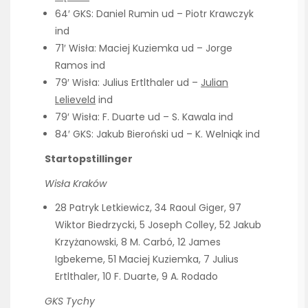
64′ GKS: Daniel Rumin ud – Piotr Krawczyk
ind
71′ Wisła: Maciej Kuziemka ud – Jorge
Ramos ind
79′ Wisła: Julius Ertlthaler ud –
Julian
Lelieveld
ind
79′ Wisła: F. Duarte ud – S. Kawala ind
84′ GKS: Jakub Bieroński ud – K. Welniąk ind
Startopstillinger
Wisła Kraków
28 Patryk Letkiewicz, 34 Raoul Giger, 97
Wiktor Biedrzycki, 5 Joseph Colley, 52 Jakub
Krzyżanowski, 8 M. Carbó, 12 James
Igbekeme, 51 Maciej Kuziemka, 7 Julius
Ertlthaler, 10 F. Duarte, 9 A. Rodado
GKS Tychy