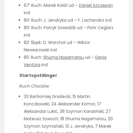
67′ Ruch: Marek Kolář ud –
Daniel Szczepan
ind
80′ Ruch: J. Jendryka ud – F. Lachendro ind
80′ Ruch: Patryk Szwedzik ud – Piotr Ceglarz
ind
82′ Śląsk: D. Warchoł ud – Wiktor
Niewiarowski ind
85′ Ruch:
Shuma Nagamatsu
ud –
Denis
Ventúra
ind
Startopstillinger
Ruch Chorzów
33 Bartłomiej Gradecki, 15 Martin
Konczkowski, 24 Aleksander Komor, 17
Aleksandar Lukić, 38 Szymon Karasiński, 27
Mateusz Szwoch, 18 Shuma Nagamatsu, 20
Szymon Szymański, 13 J. Jendryka, 7 Marek