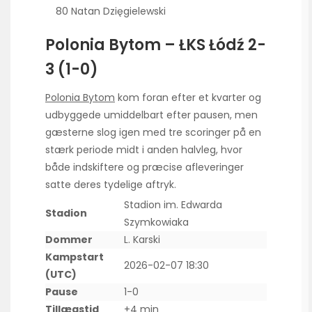
80 Natan Dzięgielewski
Polonia Bytom – ŁKS Łódź 2-
3 (1-0)
Polonia Bytom
kom foran efter et kvarter og
udbyggede umiddelbart efter pausen, men
gæsterne slog igen med tre scoringer på en
stærk periode midt i anden halvleg, hvor
både indskiftere og præcise afleveringer
satte deres tydelige aftryk.
Stadion im. Edwarda
Stadion
Szymkowiaka
Dommer
L. Karski
Kampstart
2026-02-07 18:30
(UTC)
Pause
1-0
Tillægstid
+4 min