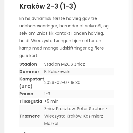
Kraków 2-3 (1-3)
En højdynamisk første halvleg gav tre
udebanescoringer, herunder et selvmål, og
selv om Znicz fik kontakt i anden halvleg,
holdt Wieczysta føringen hjem efter en
kamp med mange udskiftninger og flere
gule kort.
Stadion
Stadion MZOS Znicz
Dommer
F. Kaliszewski
Kampstart
2026-02-07 18:30
(UTC)
Pause
1-3
Tillægstid
+5 min
Znicz Pruszków: Peter Struhar •
Trænere
Wieczysta Kraków: Kazimierz
Moskal