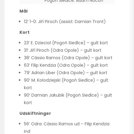
Pogoń Siedlce: Adam Nocoń
Mål
12′ 1-0: Jiří Piroch (assist: Damian Tront)
Kort
23′ E. Dzieciol (Pogoń Siedlce) – gult kort
31′ Jiří Piroch (Odra Opole) – gult kort
38′ Cássio Ramos (Odra Opole) – gult kort
63′ Filip Kendzia (Odra Opole) – gult kort
79′ Adrian Liber (Odra Opole) – gult kort
90′ M. Kołodziejski (Pogoń Siedlce) – gult
kort
90′ Damian Jakubik (Pogoń Siedlce) – gult
kort
Udskiftninger
56′ Odra: Cássio Ramos ud – Filip Kendzia
ind