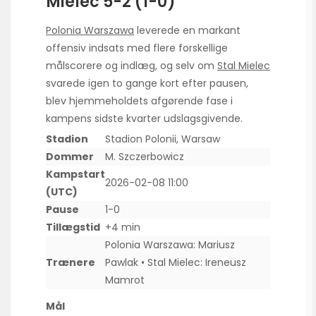
Mielec 5-2 (1-0)
Polonia Warszawa
leverede en markant
offensiv indsats med flere forskellige
målscorere og indlæg, og selv om
Stal Mielec
svarede igen to gange kort efter pausen,
blev hjemmeholdets afgørende fase i
kampens sidste kvarter udslagsgivende.
Stadion
Stadion Polonii, Warsaw
Dommer
M. Szczerbowicz
Kampstart
2026-02-08 11:00
(UTC)
Pause
1-0
Tillægstid
+4 min
Polonia Warszawa: Mariusz
Trænere
Pawlak • Stal Mielec: Ireneusz
Mamrot
Mål