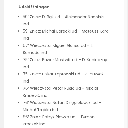
Udskiftninger
59′ Znicz: D. Bąk ud – Aleksander Nadolski
ind
59′ Znicz: Michał Borecki ud – Mateusz Karol
ind
67′ Wieczysta: Miguel Alonso ud – L.
Semedo ind
75′ Znicz: Paweł Moskwik ud – D. Konieczny
ind
75′ Znicz: Oskar Koprowski ud – A. Yuzvak
ind
76′ Wieczysta:
Petar Pušić
ud – Nikolai
Knežević ind
76′ Wieczysta: Natan Dzięgielewski ud –
Michał Trąbka ind
86′ Znicz: Patryk Plewka ud – Tymon
Proczek ind