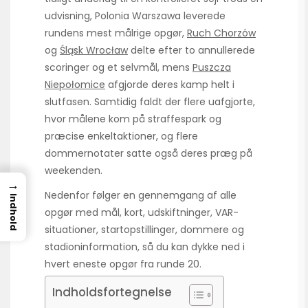
udvisning, Polonia Warszawa leverede
rundens mest målrige opgør,
Ruch Chorzów
og
Śląsk Wrocław
delte efter to annullerede
scoringer og et selvmål, mens
Puszcza
Niepołomice
afgjorde deres kamp helt i
slutfasen. Samtidig faldt der flere uafgjorte,
hvor målene kom på straffespark og
præcise enkeltaktioner, og flere
dommernotater satte også deres præg på
weekenden.
→
Nedenfor følger en gennemgang af alle
Indhold
opgør med mål, kort, udskiftninger, VAR-
situationer, startopstillinger, dommere og
stadioninformation, så du kan dykke ned i
hvert eneste opgør fra runde 20.
Indholdsfortegnelse