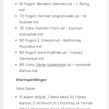
61′ Pogoń: Nikodem Zielonka ud – J. Zbróg
ind
72′ Pogoń: Damain Szuprytowski ud – M.
Rośolek ind
75′ Odra: Damian Tront ud – Szymon
Kobusiński ind
83′ Pogoń: E. Dzieciol ud – Bartłomiej
Poczobut ind
83′ Pogoń: Karol Podliński ud – Cezary
Demianiuk ind
88′ Odra:
Olivier Sukiennicki
ud – Leonardo
Ramos ind
Startopstillinger
Odra Opole
31 Adam Wójcik, 7 Mato Miloš, 52 Cássio
Ramos, 3 Jiří Piroch, 6 J. Pochciol, 14 Tomáš