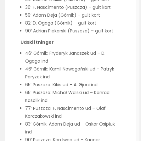
36′ F. Nascimento (Puszcza) – gult kort
59′ Adam Deja (Górnik) – gult kort
82′ D. Ogaga (Górnik) – gult kort
90′ Adrian Piekarski (Puszcza) – gult kort
Udskiftninger
46′ Górnik: Fryderyk Janaszek ud – D.
Ogaga ind
46′ Górnik: Kamil Nowogoński ud –
Patryk
Paryzek
ind
65′ Puszcza: Kikis ud – A. Gjoni ind
65′ Puszcza: Michał Walski ud – Konrad
Kasolik ind
77′ Puszcza: F. Nascimento ud – Olaf
Korczakowski ind
83′ Górnik: Adam Deja ud – Oskar Osipiuk
ind
90′ Puszcza: Ken Iwao ud – Kacper