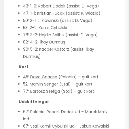
43′ 1-0: Robert Dadok (assist: D. Vega)
47′ 1-1: Kristian Fućak (assist: P. Wlazło)
50′ 2-1: L. Zjawinski (assist: D. Vega)
53′ 2-2: Kamil Cybulski
78′ 3-2: Hajdin Salihu (assist: D. Vega)
82′ 4-2: İlkay Durmuş
90′ 5-2: Kacper Kostorz (assist: İlkay
Durmuş)
Kort
45′
Dave Gnaase
(Polonia) – gult kort
52′
Marvin Senger
(Stal) – gult kort
77′ Bartosz Szeliga (Stal) – gult kort
Udskiftninger
67′ Polonia: Robert Dadok ud – Marek Mróz
ind
67′ Stal: Kamil Cybulski ud –
Jakub Kowalski