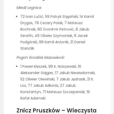
Miedź Legnica
72 Ivan Lučić, 59 Patryk Stępiński, 14 Kamil
Drygas, 78 Cezary Polak, 7 Mateusz
Bochnak, 80 Zvonimir Petrović, 8 Jakub
Serafin, 49 Oliwier Szymoniak, 6 Jacek
Podgórski, 98 Kamil Antonik, 21 Daniel
Stanclik
Pogoń Grodzisk Mazowiecki
1 Paweł Kieszek, 99 K. Noiszewski, 16
Aleksander Gajgier, 17 Jakub Niewiadomski,
52 Oliwier Olewiński, 7 Jakub Jędrasik, 21 K.
Los, 77 Jakub Adkonis, 27 Jakub
Konstantyn, 71 Mateusz Szczepaniak, 19
Rafał Adamski
Znicz Pruszków – Wieczysta