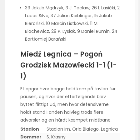
39 Jakub Mądrzyk, 3 J. Teclaw, 26 I. Lasički, 2
Lucas Silva, 37 Julian Keiblinger, 15 Jakub
Bieroński, 10 Marcin Listkowski, 11 M.
Blachewicz, 29 P. Lysiak, 9 Daniel Rumin, 24
Bartłomiej Barański
Miedź Legnica – Pogoń
Grodzisk Mazowiecki 1-1 (1-
1)
Et opgør hvor begge hold kom på tavlen før
pausen, og hvor der efterfølgende blev
byttet flittigt ud, men hvor defensiverne
holdt stand i anden halvleg trods flere
advarsler og en hårdt kæmpet midtbane.
Stadion
Stadion im. Orła Białego, Legnica
Dommer
S. Krasny