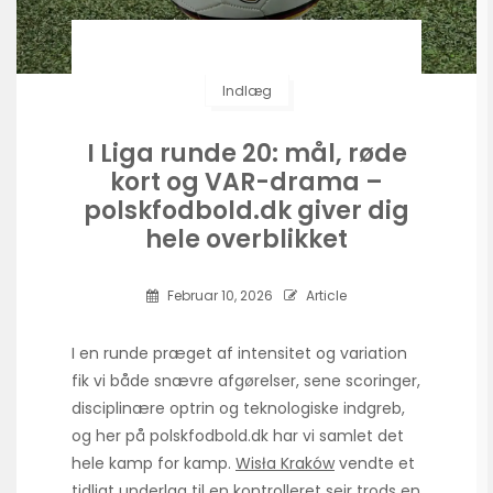
Indlæg
I Liga runde 20: mål, røde
kort og VAR-drama –
polskfodbold.dk giver dig
hele overblikket
Februar 10, 2026
Article
I en runde præget af intensitet og variation
fik vi både snævre afgørelser, sene scoringer,
disciplinære optrin og teknologiske indgreb,
og her på polskfodbold.dk har vi samlet det
hele kamp for kamp.
Wisła Kraków
vendte et
tidligt underlag til en kontrolleret sejr trods en