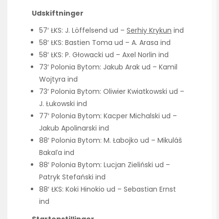
Udskiftninger
57′ ŁKS: J. Löffelsend ud –
Serhiy Krykun
ind
58′ ŁKS: Bastien Toma ud – A. Arasa ind
58′ ŁKS: P. Głowacki ud – Axel Norlin ind
73′ Polonia Bytom: Jakub Arak ud – Kamil
Wojtyra ind
73′ Polonia Bytom: Oliwier Kwiatkowski ud –
J. Łukowski ind
77′ Polonia Bytom: Kacper Michalski ud –
Jakub Apolinarski ind
88′ Polonia Bytom: M. Łabojko ud – Mikuláš
Bakaľa ind
88′ Polonia Bytom: Lucjan Zieliński ud –
Patryk Stefański ind
88′ ŁKS: Koki Hinokio ud – Sebastian Ernst
ind
Startopstillinger