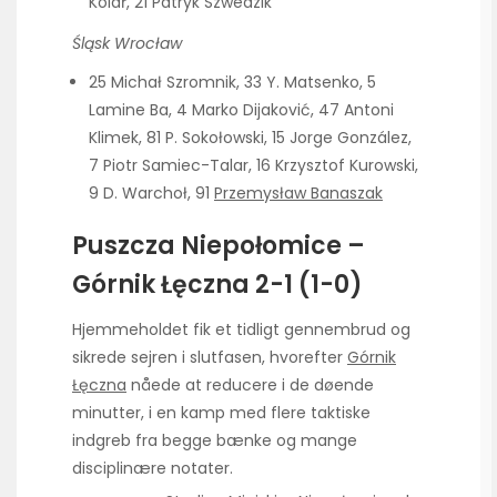
Kolář, 21 Patryk Szwedzik
Śląsk Wrocław
25 Michał Szromnik, 33 Y. Matsenko, 5
Lamine Ba, 4 Marko Dijaković, 47 Antoni
Klimek, 81 P. Sokołowski, 15 Jorge González,
7 Piotr Samiec-Talar, 16 Krzysztof Kurowski,
9 D. Warchoł, 91
Przemysław Banaszak
Puszcza Niepołomice –
Górnik Łęczna 2-1 (1-0)
Hjemmeholdet fik et tidligt gennembrud og
sikrede sejren i slutfasen, hvorefter
Górnik
Łęczna
nåede at reducere i de døende
minutter, i en kamp med flere taktiske
indgreb fra begge bænke og mange
disciplinære notater.