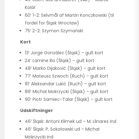
Kolář
60′ 1-2: Selvmål af Martin Konczkowski (til
fordel for Śląsk Wrocław)
75′ 2-2: Szymon Szymański
Kort
13′ Jorge González (Śląsk) – gult kort
24′ Lamine Ba (Śląsk) – gult kort
48′ Marko Dijaković (Śląsk) – gult kort
77′ Mateusz Szwoch (Ruch) – gult kort
81′ Aleksandar Lukić (Ruch) – gult kort
89′ Michał Mokrzycki (Śląsk) – gult kort
90′ Piotr Samiec-Talar (Śląsk) – gult kort
Udskiftninger
46′ Śląsk: Antoni Klimek ud – M. Llinares ind
46′ Śląsk: P. Sokołowski ud – Michał
Mokrzycki ind