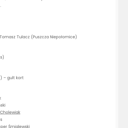
.
/ Tomasz Tulacz (Puszcza Niepołomice)
ks)
 – gult kort
k
ski
 Cholewiak
is
cper Śmiglewski