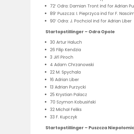
72′ Odra: Damian Tront ind for Adrian Pu
89′ Puszcza: I. Pieprzyca ind for F. Nasc
90′ Odra: J. Pochciol ind for Adrian Liber
Startopstillinger – Odra Opole
30 Artur Haluch
26 Filip Kendzia
3 Jiří Piroch
4 Adam Chrzanowski
22 M. Spychala
16 Adrian Liber
13 Adrian Purzycki
25 Krystian Palacz
70 Szymon Kobusiński
32 Michał Feliks
33 F. Kupczyk
Startopstillinger – Puszcza Niepołomi