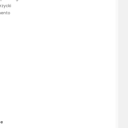
rzycki
imento
ce