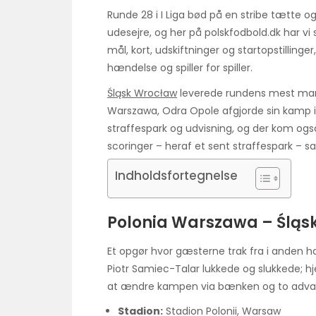
Runde 28 i I Liga bød på en stribe tætte
udesejre, og her på polskfodbold.dk har 
mål, kort, udskiftninger og startopstillin
hændelse og spiller for spiller.
Śląsk Wrocław
leverede rundens mest mar
Warszawa, Odra Opole afgjorde sin kamp i
straffespark og udvisning, og der kom ogs
scoringer – heraf et sent straffespark – 
Indholdsfortegnelse
Polonia Warszawa – Śląsk
Et opgør hvor gæsterne trak fra i anden hal
Piotr Samiec-Talar lukkede og slukkede;
at ændre kampen via bænken og to advar
Stadion:
Stadion Polonii, Warsaw