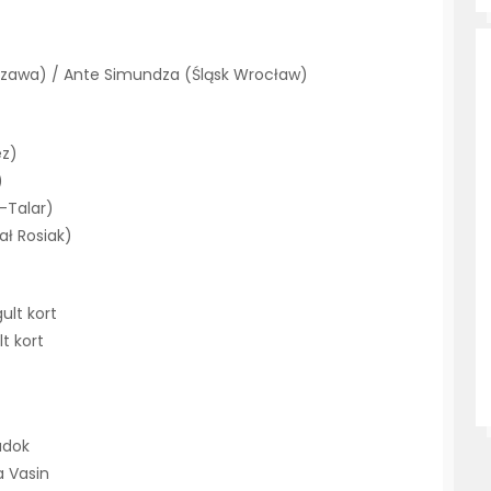
szawa) / Ante Simundza (Śląsk Wrocław)
ez)
)
c-Talar)
ał Rosiak)
ult kort
t kort
adok
a Vasin