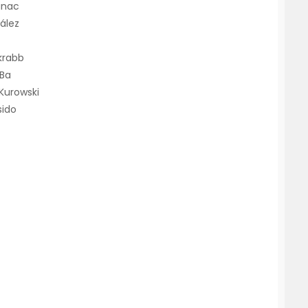
janac
zález
krabb
 Ba
 Kurowski
sido