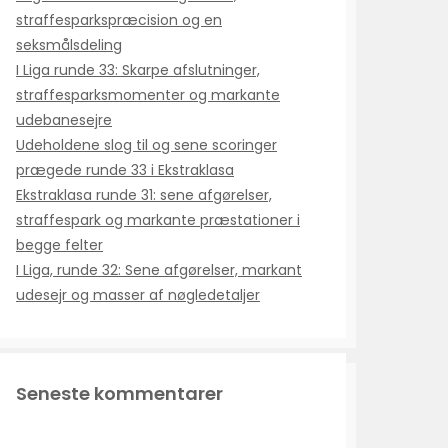
straffesparkspræcision og en
seksmålsdeling
I Liga runde 33: Skarpe afslutninger,
straffesparksmomenter og markante
udebanesejre
Udeholdene slog til og sene scoringer
prægede runde 33 i Ekstraklasa
Ekstraklasa runde 31: sene afgørelser,
straffespark og markante præstationer i
begge felter
I Liga, runde 32: Sene afgørelser, markant
udesejr og masser af nøgledetaljer
Seneste kommentarer