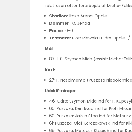
i slutfasen efter forarbejde af Michał Feliks
Stadion:
Itaka Arena, Opole
Dommer:
M. Jenda
Pause:
0-0
Trænere:
Piotr Plewnia (Odra Opole) 
Mål
87′ 1-0: Szymon Mida (assist: Michał Feli
Kort
27′ F. Nascimento (Puszcza Niepołomice)
Udskiftninger
46′ Odra: Szymon Mida ind for F. Kupczy
60′ Puszcza: Ken Iwao ind for Piotr Mroziń
60′ Puszcza: Jakub Stec ind for
Mateusz
61′ Puszcza: Olaf Korczakowski ind for Kik
69′ Puszcza: Mateusz Stępień ind for Ka