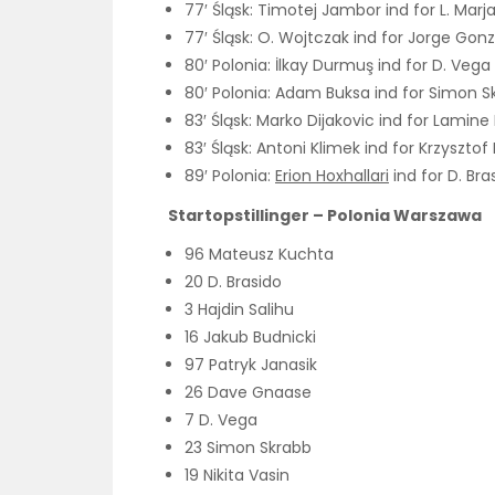
77′ Śląsk: Timotej Jambor ind for L. Mar
77′ Śląsk: O. Wojtczak ind for Jorge Gon
80′ Polonia: İlkay Durmuş ind for D. Vega
80′ Polonia: Adam Buksa ind for Simon S
83′ Śląsk: Marko Dijakovic ind for Lamine
83′ Śląsk: Antoni Klimek ind for Krzysztof
89′ Polonia:
Erion Hoxhallari
ind for D. Bra
Startopstillinger – Polonia Warszawa
96 Mateusz Kuchta
20 D. Brasido
3 Hajdin Salihu
16 Jakub Budnicki
97 Patryk Janasik
26 Dave Gnaase
7 D. Vega
23 Simon Skrabb
19 Nikita Vasin