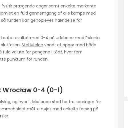
 og fysisk prægende opgør samt enkelte markante
vi samlet en fuld gennemgang af alle kampe med
ger, så runden kan genopleves hændelse for
kante resultat med 0-4 på udebane mod Polonia
 slutfasen,
Stal Mielec
vandt et opgør med både
å fuld valuta for pengene i Łódź, hvor fem
satte punktum for runden.
 Wrocław 0-4 (0-1)
vleg, og hvor L. Marjanac stod for tre scoringer før
 hjemmeholdet måtte nøjes med enkelte forsøg på
sler.