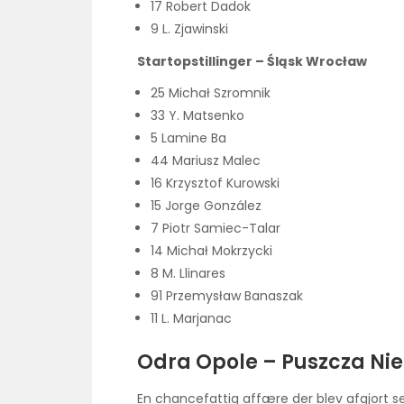
17 Robert Dadok
9 L. Zjawinski
Startopstillinger – Śląsk Wrocław
25 Michał Szromnik
33 Y. Matsenko
5 Lamine Ba
44 Mariusz Malec
16 Krzysztof Kurowski
15 Jorge González
7 Piotr Samiec-Talar
14 Michał Mokrzycki
8 M. Llinares
91 Przemysław Banaszak
11 L. Marjanac
Odra Opole – Puszcza Nie
En chancefattig affære der blev afgjort s