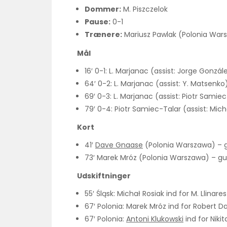
Dommer:
M. Piszczelok
Pause:
0-1
Trænere:
Mariusz Pawlak (Polonia War
Mål
16′ 0-1: L. Marjanac (assist: Jorge Gonzál
64′ 0-2: L. Marjanac (assist: Y. Matsenko
69′ 0-3: L. Marjanac (assist: Piotr Samie
79′ 0-4: Piotr Samiec-Talar (assist: Mich
Kort
41′
Dave Gnaase
(Polonia Warszawa) – g
73′ Marek Mróz (Polonia Warszawa) – gul
Udskiftninger
55′ Śląsk: Michał Rosiak ind for M. Llinares
67′ Polonia: Marek Mróz ind for Robert D
67′ Polonia:
Antoni Klukowski
ind for Nikit