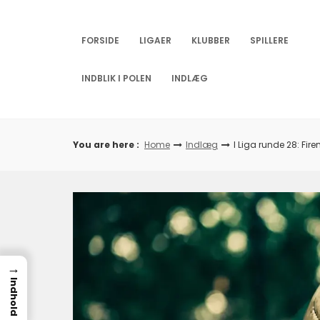
Skip
to
content
FORSIDE
LIGAER
KLUBBER
SPILLERE
INDBLIK I POLEN
INDLÆG
You are here :
Home
Indlæg
I Liga runde 28: Fi
→
Indhold