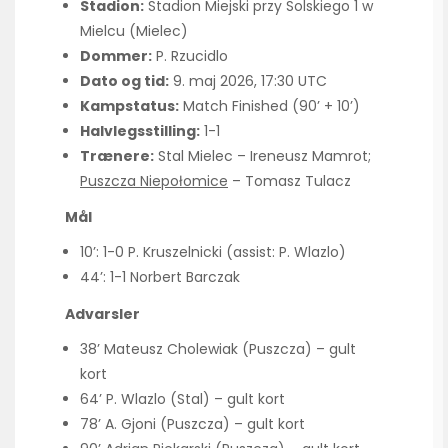
Stadion:
Stadion Miejski przy Solskiego 1 w
Mielcu (Mielec)
Dommer:
P. Rzucidlo
Dato og tid:
9. maj 2026, 17:30 UTC
Kampstatus:
Match Finished (90’ + 10’)
Halvlegsstilling:
1-1
Trænere:
Stal Mielec – Ireneusz Mamrot;
Puszcza Niepołomice
– Tomasz Tulacz
Mål
10’: 1-0 P. Kruszelnicki (assist: P. Wlazlo)
44’: 1-1 Norbert Barczak
Advarsler
38’ Mateusz Cholewiak (Puszcza) – gult
kort
64’ P. Wlazlo (Stal) – gult kort
78’ A. Gjoni (Puszcza) – gult kort