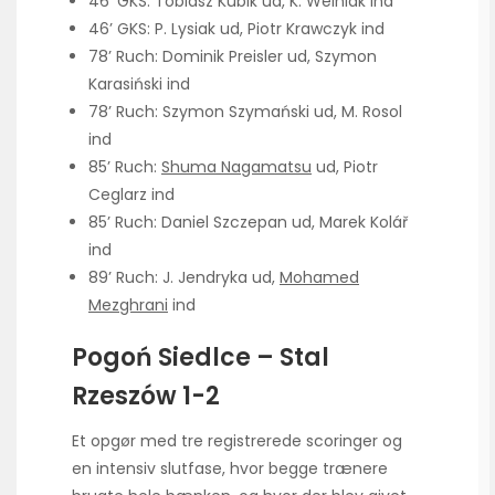
46’ GKS: Tobiasz Kubik ud, K. Welniak ind
46’ GKS: P. Lysiak ud, Piotr Krawczyk ind
78’ Ruch: Dominik Preisler ud, Szymon
Karasiński ind
78’ Ruch: Szymon Szymański ud, M. Rosol
ind
85’ Ruch:
Shuma Nagamatsu
ud, Piotr
Ceglarz ind
85’ Ruch: Daniel Szczepan ud, Marek Kolář
ind
89’ Ruch: J. Jendryka ud,
Mohamed
Mezghrani
ind
Pogoń Siedlce – Stal
Rzeszów 1-2
Et opgør med tre registrerede scoringer og
en intensiv slutfase, hvor begge trænere