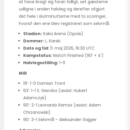
at have bragt sig foran tidligt, set gæsterne
udligne i anden halvleg og derefter afgjort
det hele i slutminutterne med to scoringer,
hvoraf den ene blev registreret som selvmål.
Stadion:
Itaka Arena (Opole)
Dommer:
L. Karski
Dato og tid:
11. maj 2026, 16:30 UTC
Kampstatus:
Match Finished (90’ + 4’)
Halvlegsstilling:
1-0
Mål
19’: 1-0 Damian Tront
63’: 1-1 S. Gieroba (assist: Hubert
Adamczyk)
90’: 2-1 Leonardo Ramos (assist: Adam
Chrzanowski)
90’: 3-1 Selvmål – Aleksander Gajgier