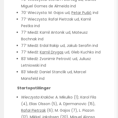
Miguel Gomes de Almeida ind
70’ Wieczysta: M. Gajos ud,
Petar Pušić
ind
77’ Wieczysta: Rafał Pietrzak ud, Kamil
Pestka ind
77’ Miedź: Kamil Antonik ud, Mateusz
Bochnak ind
77’ Miedź: Erdal Rakip ud, Jakub Serafin ind
77’ Miedź:
Kamil Drygas
ud, Gleb Kuchko ind
83’ Miedź: Zvonimir Petrović ud, Juliusz
Letniowski ind
83’ Miedź: Daniel Stanclik ud, Marcel
Mansfeld ind
Startopstillinger
Wieczysta Kraków:
A. Mikulko (1); Karol Fila
(4), Elias Olsson (5), A. Djermanovic (15),
Rafał Pietrzak
(6); M. Gajos (7), L. Piazon
(12), Mikkel Jakobsen (20), Miguel Alonso