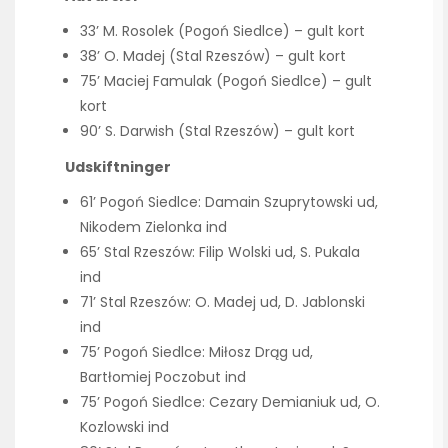
33’ M. Rosolek (Pogoń Siedlce) – gult kort
38’ O. Madej (Stal Rzeszów) – gult kort
75’ Maciej Famulak (Pogoń Siedlce) – gult
kort
90’ S. Darwish (Stal Rzeszów) – gult kort
Udskiftninger
61’ Pogoń Siedlce: Damain Szuprytowski ud,
Nikodem Zielonka ind
65’ Stal Rzeszów: Filip Wolski ud, S. Pukala
ind
71’ Stal Rzeszów: O. Madej ud, D. Jablonski
ind
75’ Pogoń Siedlce: Miłosz Drąg ud,
Bartłomiej Poczobut ind
75’ Pogoń Siedlce: Cezary Demianiuk ud, O.
Kozlowski ind