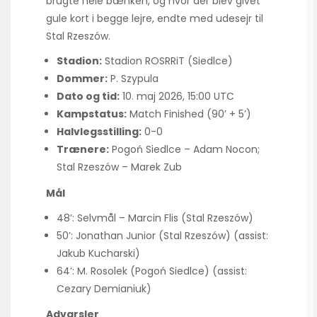
brugte hele bænken, og hvor der blev givet
gule kort i begge lejre, endte med udesejr til
Stal Rzeszów.
Stadion:
Stadion ROSRRiT (Siedlce)
Dommer:
P. Szypula
Dato og tid:
10. maj 2026, 15:00 UTC
Kampstatus:
Match Finished (90’ + 5’)
Halvlegsstilling:
0-0
Trænere:
Pogoń Siedlce – Adam Nocon;
Stal Rzeszów – Marek Zub
Mål
48’: Selvmål – Marcin Flis (Stal Rzeszów)
50’: Jonathan Junior (Stal Rzeszów) (assist:
Jakub Kucharski)
64’: M. Rosolek (Pogoń Siedlce) (assist:
Cezary Demianiuk)
Advarsler