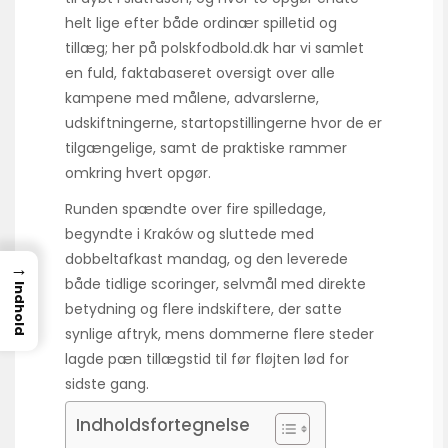
helt lige efter både ordinær spilletid og
tillæg; her på polskfodbold.dk har vi samlet
en fuld, faktabaseret oversigt over alle
kampene med målene, advarslerne,
udskiftningerne, startopstillingerne hvor de er
tilgængelige, samt de praktiske rammer
omkring hvert opgør.
Runden spændte over fire spilledage,
begyndte i Kraków og sluttede med
dobbeltafkast mandag, og den leverede
→
både tidlige scoringer, selvmål med direkte
Indhold
betydning og flere indskiftere, der satte
synlige aftryk, mens dommerne flere steder
lagde pæn tillægstid til før fløjten lød for
sidste gang.
Indholdsfortegnelse