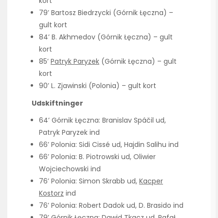
kort
79’ Bartosz Biedrzycki (Górnik Łęczna) –
gult kort
84’ B. Akhmedov (Górnik Łęczna) – gult
kort
85’
Patryk Paryzek
(Górnik Łęczna) – gult
kort
90’ L. Zjawinski (Polonia) – gult kort
Udskiftninger
64’ Górnik Łęczna: Branislav Spáčil ud,
Patryk Paryzek ind
66’ Polonia: Sidi Cissé ud, Hajdin Salihu ind
66’ Polonia: B. Piotrowski ud, Oliwier
Wojciechowski ind
76’ Polonia: Simon Skrabb ud,
Kacper
Kostorz
ind
76’ Polonia: Robert Dadok ud, D. Brasido ind
79’ Górnik Łęczna: Dawid Tkacz ud, Rafał