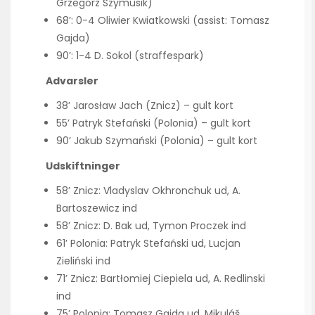
Grzegorz Szymusik)
68’: 0-4 Oliwier Kwiatkowski (assist: Tomasz
Gajda)
90’: 1-4 D. Sokol (straffespark)
Advarsler
38’ Jarosław Jach (Znicz) – gult kort
55’ Patryk Stefański (Polonia) – gult kort
90’ Jakub Szymański (Polonia) – gult kort
Udskiftninger
58’ Znicz: Vladyslav Okhronchuk ud, A.
Bartoszewicz ind
58’ Znicz: D. Bak ud, Tymon Proczek ind
61’ Polonia: Patryk Stefański ud, Lucjan
Zieliński ind
71’ Znicz: Bartłomiej Ciepiela ud, A. Redlinski
ind
75’ Polonia: Tomasz Gajda ud, Mikuláš