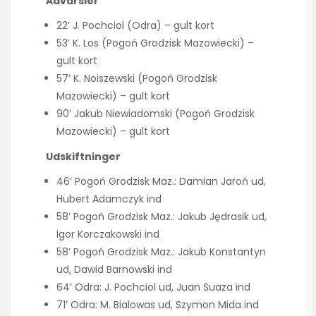
Advarsler
22’ J. Pochciol (Odra) – gult kort
53’ K. Los (Pogoń Grodzisk Mazowiecki) –
gult kort
57’ K. Noiszewski (Pogoń Grodzisk
Mazowiecki) – gult kort
90’ Jakub Niewiadomski (Pogoń Grodzisk
Mazowiecki) – gult kort
Udskiftninger
46’ Pogoń Grodzisk Maz.: Damian Jaroń ud,
Hubert Adamczyk ind
58’ Pogoń Grodzisk Maz.: Jakub Jędrasik ud,
Igor Korczakowski ind
58’ Pogoń Grodzisk Maz.: Jakub Konstantyn
ud, Dawid Barnowski ind
64’ Odra: J. Pochciol ud, Juan Suaza ind
71’ Odra: M. Bialowas ud, Szymon Mida ind