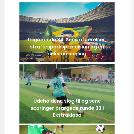
I Liga runde 34: Sene afgørelser,
straffesparkspræcision og en
seksmålsdeling
Udeholdene slog til og sene
scoringer prægede runde 33 i
Ekstraklasa