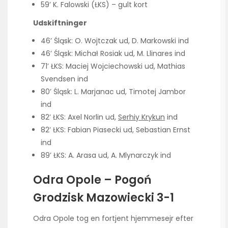
59’ K. Falowski (ŁKS) – gult kort
Udskiftninger
46’ Śląsk: O. Wojtczak ud, D. Markowski ind
46’ Śląsk: Michał Rosiak ud, M. Llinares ind
71’ ŁKS: Maciej Wojciechowski ud, Mathias
Svendsen ind
80’ Śląsk: L. Marjanac ud, Timotej Jambor
ind
82’ ŁKS: Axel Norlin ud,
Serhiy Krykun
ind
82’ ŁKS: Fabian Piasecki ud, Sebastian Ernst
ind
89’ ŁKS: A. Arasa ud, A. Mlynarczyk ind
Odra Opole – Pogoń
Grodzisk Mazowiecki 3-1
Odra Opole tog en fortjent hjemmesejr efter