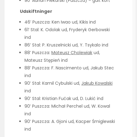
90’ Adrian Piekarski (Puszcza) – gult kort
Udskiftninger
46’ Puszcza: Ken Iwao ud, Kikis ind
61’ Stal: K. Odolak ud, Fryderyk Gerbowski
ind
86’ Stal: P. Kruszelnicki ud, Y. Tsykalo ind
88’ Puszcza:
Mateusz Cholewiak
ud,
Mateusz Stępień ind
88’ Puszcza: F. Nascimento ud, Jakub Stec
ind
90’ Stal: Kamil Cybulski ud,
Jakub Kowalski
ind
90’ Stal: Kristian Fućak ud, D. Lukić ind
90’ Puszcza: Michał Perchel ud, W. Kowal
ind
90’ Puszcza: A. Gjoni ud, Kacper Śmiglewski
ind