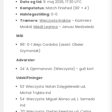
Dato og tid:
9. maj 2026, 17:30 UTC
Kampstatus:
Match Finished (90’ + 4’)
Halvlegsstilling:
0-0
Trænere:
Wieczysta Kraków
– Kazimierz
Moskal;
Miedź Legnica
– Janusz Niedzwiedz
Mål
86’: 0-1 Alejo Cordoba (assist: Oliwier
Szymoniak)
Advarsler
24’ A. Djermanovic (Wieczysta) – gult kort
Udskiftninger
53’ Wieczysta: Natan Dzięgielewski ud,
Michał Trąbka ind
54’ Wieczysta: Miguel Alonso ud, L. Semedo
ind
70’ Wieczysta: Stefan Feiertag ud, Carlos