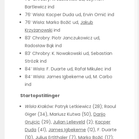
Bartlewicz ind
76’ Wisła: Kacper Duda ud, Ervin Omić ind
76’ Wisła: Marko Božić ud,
Jakub
Krzyżanowski
ind
83’ Chrobry: Piotr Janczukowicz ud,
Radosław Bąk ind
83’ Chrobry: K. Nowakowski ud, Sebastian
Strózik ind
84’ Wisła: F. Duarte ud, Rafał Mikulec ind
84’ Wisła: James Igbekeme ud, M. Carbo
ind
Startopstillinger
Wisła Kraków:
Patryk Letkiewicz (28); Raoul
Giger (34), Mariusz Kutwa (50),
Darijo
Grujcic
(29),
Julian Lelieveld
(2);
Kacper
Duda
(41),
James Igbekeme
(12), F. Duarte
(10), Julius Ertlthaler (7), Marko Božić (17);