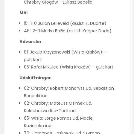
Chrobry Głogów
– Lukasz Becella
Mål
15’: 1-0 Julian Lelieveld (assist: F. Duarte)
48’: 2-0 Marko Božić (assist: Kacper Duda)
Advarsler
81’ Jakub Krzyżanowski (Wisła Kraków) –
gult kort
85’ Rafał Mikulec (Wisła Kraków) – gult kort
Udskiftninger
62’ Chrobry: Robert Mandrysz ud, Sebastian
Bonecki ind
62’ Chrobry: Mateusz Ozimek ud,
Kelechukwu Ibe-Torti ind
65’ Wisła: Jorge Ramos ud, Maciej
Kuziemka ind
70’ Chrobry: K. Laskowski ud, Szymon