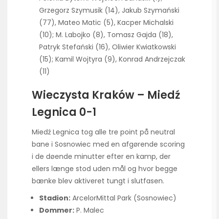
Grzegorz Szymusik (14), Jakub Szymański
(77), Mateo Matic (5), Kacper Michalski
(10); M. Labojko (8), Tomasz Gajda (18),
Patryk Stefański (16), Oliwier Kwiatkowski
(15); Kamil Wojtyra (9), Konrad Andrzejczak
(11)
Wieczysta Kraków – Miedź
Legnica 0-1
Miedź Legnica tog alle tre point på neutral
bane i Sosnowiec med en afgørende scoring
i de døende minutter efter en kamp, der
ellers længe stod uden mål og hvor begge
bænke blev aktiveret tungt i slutfasen.
Stadion:
ArcelorMittal Park (Sosnowiec)
Dommer:
P. Malec