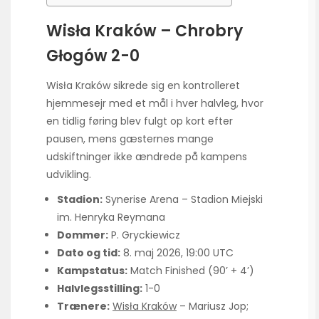
Wisła Kraków – Chrobry
Głogów 2-0
Wisła Kraków sikrede sig en kontrolleret
hjemmesejr med et mål i hver halvleg, hvor
en tidlig føring blev fulgt op kort efter
pausen, mens gæsternes mange
udskiftninger ikke ændrede på kampens
udvikling.
Stadion:
Synerise Arena – Stadion Miejski
im. Henryka Reymana
Dommer:
P. Gryckiewicz
Dato og tid:
8. maj 2026, 19:00 UTC
Kampstatus:
Match Finished (90’ + 4’)
Halvlegsstilling:
1-0
Trænere:
Wisła Kraków
– Mariusz Jop;