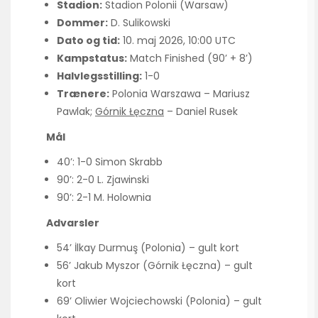
Stadion:
Stadion Polonii (Warsaw)
Dommer:
D. Sulikowski
Dato og tid:
10. maj 2026, 10:00 UTC
Kampstatus:
Match Finished (90’ + 8’)
Halvlegsstilling:
1-0
Trænere:
Polonia Warszawa – Mariusz
Pawlak;
Górnik Łęczna
– Daniel Rusek
Mål
40’: 1-0 Simon Skrabb
90’: 2-0 L. Zjawinski
90’: 2-1 M. Holownia
Advarsler
54’ İlkay Durmuş (Polonia) – gult kort
56’ Jakub Myszor (Górnik Łęczna) – gult
kort
69’ Oliwier Wojciechowski (Polonia) – gult