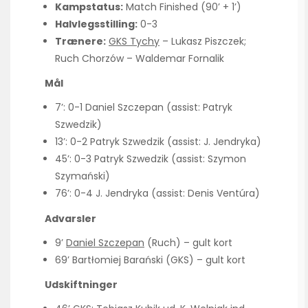
Kampstatus:
Match Finished (90’ + 1’)
Halvlegsstilling:
0-3
Trænere:
GKS Tychy
– Lukasz Piszczek;
Ruch Chorzów – Waldemar Fornalik
Mål
7’: 0-1 Daniel Szczepan (assist: Patryk
Szwedzik)
13’: 0-2 Patryk Szwedzik (assist: J. Jendryka)
45’: 0-3 Patryk Szwedzik (assist: Szymon
Szymański)
76’: 0-4 J. Jendryka (assist: Denis Ventúra)
Advarsler
9’
Daniel Szczepan
(Ruch) – gult kort
69’ Bartłomiej Barański (GKS) – gult kort
Udskiftninger