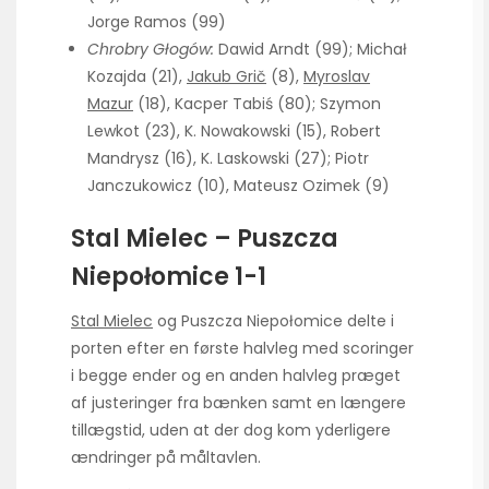
Jorge Ramos (99)
Chrobry Głogów:
Dawid Arndt (99); Michał
Kozajda (21),
Jakub Grič
(8),
Myroslav
Mazur
(18), Kacper Tabiś (80); Szymon
Lewkot (23), K. Nowakowski (15), Robert
Mandrysz (16), K. Laskowski (27); Piotr
Janczukowicz (10), Mateusz Ozimek (9)
Stal Mielec – Puszcza
Niepołomice 1-1
Stal Mielec
og Puszcza Niepołomice delte i
porten efter en første halvleg med scoringer
i begge ender og en anden halvleg præget
af justeringer fra bænken samt en længere
tillægstid, uden at der dog kom yderligere
ændringer på måltavlen.