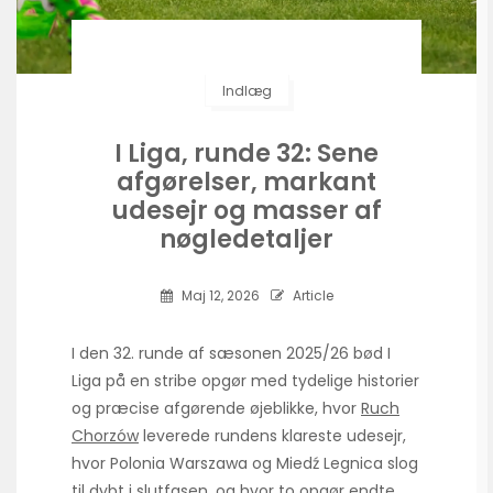
Indlæg
I Liga, runde 32: Sene
afgørelser, markant
udesejr og masser af
nøgledetaljer
Maj 12, 2026
Article
I den 32. runde af sæsonen 2025/26 bød I
Liga på en stribe opgør med tydelige historier
og præcise afgørende øjeblikke, hvor
Ruch
Chorzów
leverede rundens klareste udesejr,
hvor Polonia Warszawa og Miedź Legnica slog
til dybt i slutfasen, og hvor to opgør endte