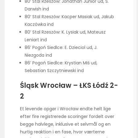
80’ Stal Rzeszów: Jonathan Junior ud, S.
Darwish ind
80’ Stal Rzeszów: Kacper Masiak ud, Jakub
Kaczówka ind
80’ Stal Rzeszów: K. Lysiak ud, Mateusz
Leniart ind
86’ Pogoń Siedlce: E. Dzieciol ud, J.
Niezgoda ind
86’ Pogoń Siedlce: Krystian Miś ud,
Sebastian Szczytniewski ind
Śląsk Wrocław – ŁKS Łódź 2-
2
Et levende opgør i Wrocław endte helt lige
efter fire registrerede scoringer fordelt over
begge halvlege, inklusive et selvmål og en
hurtig reaktion i en fase, hvor værterne