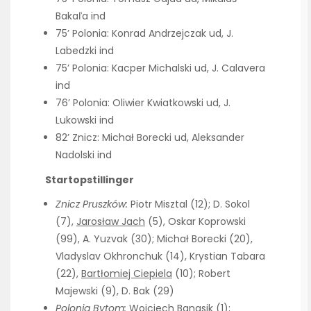
Bakaľa ind
75’ Polonia: Konrad Andrzejczak ud, J.
Labedzki ind
75’ Polonia: Kacper Michalski ud, J. Calavera
ind
76’ Polonia: Oliwier Kwiatkowski ud, J.
Lukowski ind
82’ Znicz: Michał Borecki ud, Aleksander
Nadolski ind
Startopstillinger
Znicz Pruszków:
Piotr Misztal (12); D. Sokol
(7),
Jarosław Jach
(5), Oskar Koprowski
(99), A. Yuzvak (30); Michał Borecki (20),
Vladyslav Okhronchuk (14), Krystian Tabara
(22),
Bartłomiej Ciepiela
(10); Robert
Majewski (9), D. Bak (29)
Polonia Bytom:
Wojciech Banasik (1);