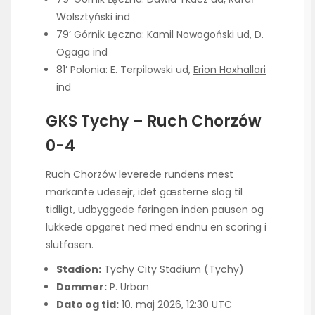
Wolsztyński ind
79’ Górnik Łęczna: Kamil Nowogoński ud, D.
Ogaga ind
81’ Polonia: E. Terpilowski ud,
Erion Hoxhallari
ind
GKS Tychy – Ruch Chorzów
0-4
Ruch Chorzów leverede rundens mest
markante udesejr, idet gæsterne slog til
tidligt, udbyggede føringen inden pausen og
lukkede opgøret ned med endnu en scoring i
slutfasen.
Stadion:
Tychy City Stadium (Tychy)
Dommer:
P. Urban
Dato og tid:
10. maj 2026, 12:30 UTC