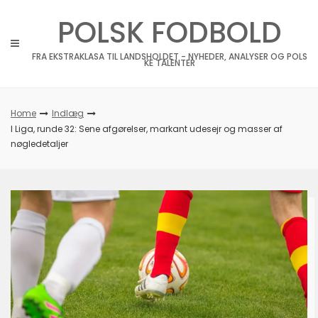
Skip
POLSK FODBOLD
to
content
FRA EKSTRAKLASA TIL LANDSHOLDET - NYHEDER, ANALYSER OG POLS
KE TALENTER
Home
Indlæg
I Liga, runde 32: Sene afgørelser, markant udesejr og masser af
nøgledetaljer