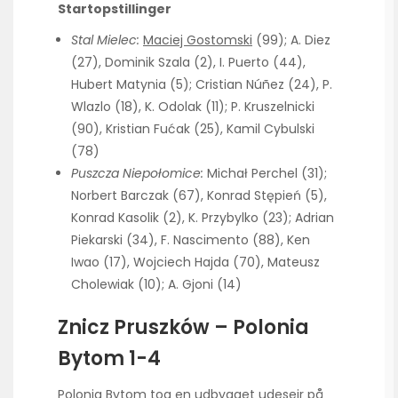
Startopstillinger
Stal Mielec:
Maciej Gostomski
(99); A. Diez
(27), Dominik Szala (2), I. Puerto (44),
Hubert Matynia (5); Cristian Núñez (24), P.
Wlazlo (18), K. Odolak (11); P. Kruszelnicki
(90), Kristian Fućak (25), Kamil Cybulski
(78)
Puszcza Niepołomice:
Michał Perchel (31);
Norbert Barczak (67), Konrad Stępień (5),
Konrad Kasolik (2), K. Przybylko (23); Adrian
Piekarski (34), F. Nascimento (88), Ken
Iwao (17), Wojciech Hajda (70), Mateusz
Cholewiak (10); A. Gjoni (14)
Znicz Pruszków – Polonia
Bytom 1-4
Polonia Bytom tog en udbygget udesejr på