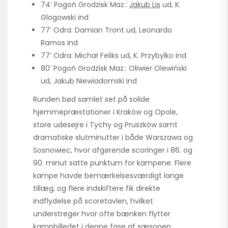
74’ Pogoń Grodzisk Maz.:
Jakub Lis
ud, K.
Glogowski ind
77’ Odra: Damian Tront ud, Leonardo
Ramos ind
77’ Odra: Michał Feliks ud, K. Przybylko ind
80’ Pogoń Grodzisk Maz.: Oliwier Olewiński
ud, Jakub Niewiadomski ind
Runden bød samlet set på solide
hjemmepræstationer i Kraków og Opole,
store udesejre i Tychy og Pruszków samt
dramatiske slutminutter i både Warszawa og
Sosnowiec, hvor afgørende scoringer i 86. og
90. minut satte punktum for kampene. Flere
kampe havde bemærkelsesværdigt lange
tillæg, og flere indskiftere fik direkte
indflydelse på scoretavlen, hvilket
understreger hvor ofte bænken flytter
kampbilledet i denne fase af sæsonen.