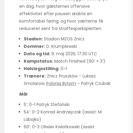
en dag, hvor gæsternes offensive
effektivitet efter pausen skabte en
komfortabel føring, og hvor værterne fik
reduceret sent fra straffesparkspletten.
Stadion:
Stadion MZOS Znicz
Dommer:
D. Krumplewski
Dato og tid:
9. maj 2026, 17:30 UTC
Kampstatus:
Match Finished (90’ + 3’)
Halvlegsstilling:
0-1
Trænere:
Znicz Pruszków – Lukasz
Smolarow;
Polonia Bytom
– Patryk Czubak
Mål
5’: 0-1 Patryk Stefański
54’: 0-2 Konrad Andrzejczak (assist: M.
Labojko)
60’: 0-3 Oliwier Kwiatkowski (assist: