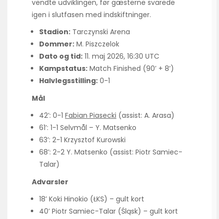
vendte udviklingen, før gæsterne svarede
igen i slutfasen med indskiftninger.
Stadion:
Tarczynski Arena
Dommer:
M. Piszczelok
Dato og tid:
11. maj 2026, 16:30 UTC
Kampstatus:
Match Finished (90’ + 8’)
Halvlegsstilling:
0-1
Mål
42’: 0-1
Fabian Piasecki
(assist: A. Arasa)
61’: 1-1 Selvmål – Y. Matsenko
63’: 2-1 Krzysztof Kurowski
68’: 2-2 Y. Matsenko (assist: Piotr Samiec-
Talar)
Advarsler
18’ Koki Hinokio (ŁKS) – gult kort
40’ Piotr Samiec-Talar (Śląsk) – gult kort