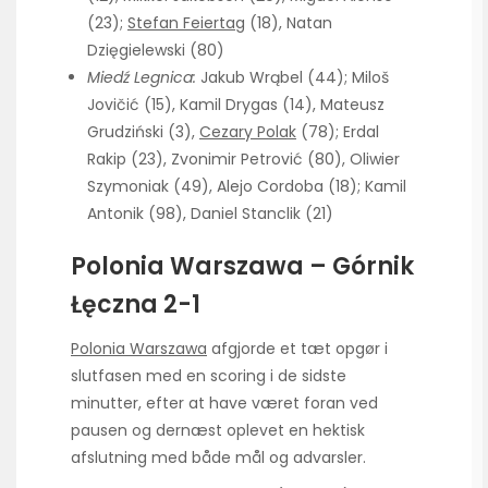
(23);
Stefan Feiertag
(18), Natan
Dzięgielewski (80)
Miedź Legnica:
Jakub Wrąbel (44); Miloš
Jovičić (15), Kamil Drygas (14), Mateusz
Grudziński (3),
Cezary Polak
(78); Erdal
Rakip (23), Zvonimir Petrović (80), Oliwier
Szymoniak (49), Alejo Cordoba (18); Kamil
Antonik (98), Daniel Stanclik (21)
Polonia Warszawa – Górnik
Łęczna 2-1
Polonia Warszawa
afgjorde et tæt opgør i
slutfasen med en scoring i de sidste
minutter, efter at have været foran ved
pausen og dernæst oplevet en hektisk
afslutning med både mål og advarsler.