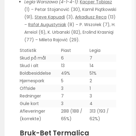
Legia Warszawa (4-1-4-1):
Kacper Tobiasz
(1) – Petar Stojanović (30), Kamil Piątkowski
(91),
Steve Kapuadi
(3),
Arkadiusz Reca
(13)
–
Rafał Augustyniak
(8) – P. Wszołek (7), H.
Arreiol (6), K. Urbanski (82), Erolind Krasniqi
(77) – Mileta Rajović (29).
Statistik
Piast
Legia
Skud på mål
6
7
Skud i alt
13
14
Boldbesiddelse
49%
51%
Hjørnespark
5
2
Offside
3
1
Redninger
7
3
Gule kort
3
4
Afleveringer
288 (188 /
313 (193 /
(korrekte)
65%)
62%)
Bruk-Bet Termalica