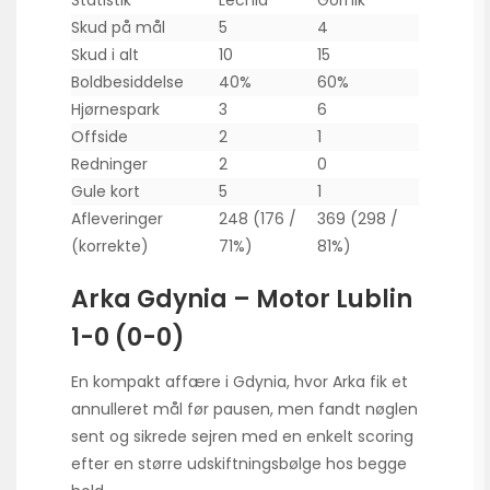
Statistik
Lechia
Górnik
Skud på mål
5
4
Skud i alt
10
15
Boldbesiddelse
40%
60%
Hjørnespark
3
6
Offside
2
1
Redninger
2
0
Gule kort
5
1
Afleveringer
248 (176 /
369 (298 /
(korrekte)
71%)
81%)
Arka Gdynia – Motor Lublin
1-0 (0-0)
En kompakt affære i Gdynia, hvor Arka fik et
annulleret mål før pausen, men fandt nøglen
sent og sikrede sejren med en enkelt scoring
efter en større udskiftningsbølge hos begge