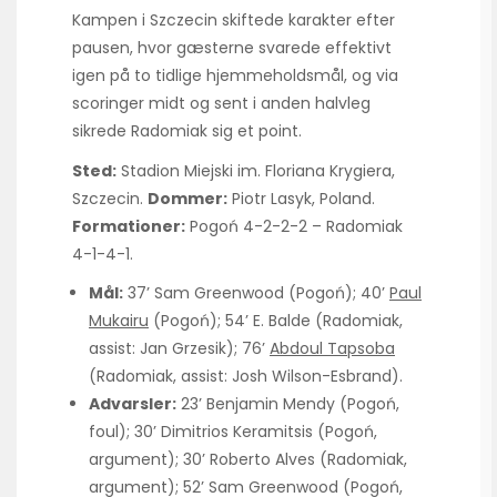
Kampen i Szczecin skiftede karakter efter
pausen, hvor gæsterne svarede effektivt
igen på to tidlige hjemmeholdsmål, og via
scoringer midt og sent i anden halvleg
sikrede Radomiak sig et point.
Sted:
Stadion Miejski im. Floriana Krygiera,
Szczecin.
Dommer:
Piotr Lasyk, Poland.
Formationer:
Pogoń 4-2-2-2 – Radomiak
4-1-4-1.
Mål:
37’ Sam Greenwood (Pogoń); 40’
Paul
Mukairu
(Pogoń); 54’ E. Balde (Radomiak,
assist: Jan Grzesik); 76’
Abdoul Tapsoba
(Radomiak, assist: Josh Wilson-Esbrand).
Advarsler:
23’ Benjamin Mendy (Pogoń,
foul); 30’ Dimitrios Keramitsis (Pogoń,
argument); 30’ Roberto Alves (Radomiak,
argument); 52’ Sam Greenwood (Pogoń,