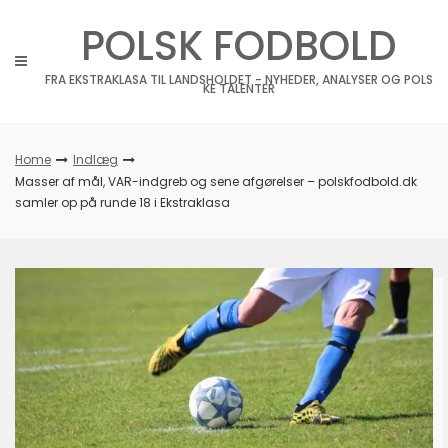
Skip
POLSK FODBOLD
to
content
FRA EKSTRAKLASA TIL LANDSHOLDET - NYHEDER, ANALYSER OG POLS
KE TALENTER
Home
Indlæg
Masser af mål, VAR-indgreb og sene afgørelser – polskfodbold.dk
samler op på runde 18 i Ekstraklasa