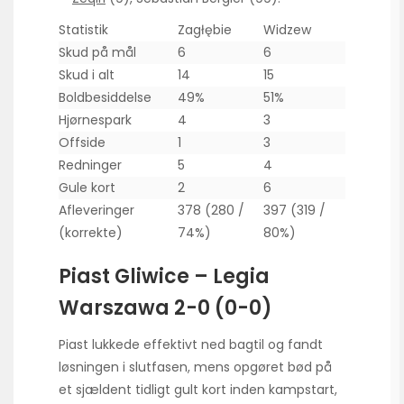
Statistik
Zagłębie
Widzew
Skud på mål
6
6
Skud i alt
14
15
Boldbesiddelse
49%
51%
Hjørnespark
4
3
Offside
1
3
Redninger
5
4
Gule kort
2
6
Afleveringer
378 (280 /
397 (319 /
(korrekte)
74%)
80%)
Piast Gliwice – Legia
Warszawa 2-0 (0-0)
Piast lukkede effektivt ned bagtil og fandt
løsningen i slutfasen, mens opgøret bød på
et sjældent tidligt gult kort inden kampstart,