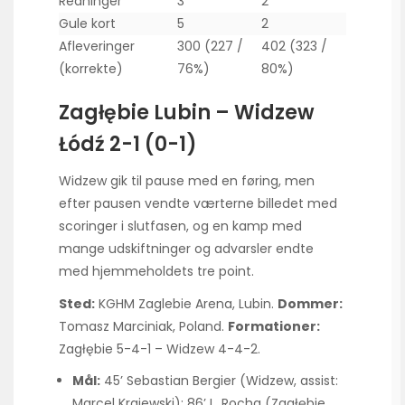
Redninger
3
2
Gule kort
5
2
Afleveringer
300 (227 /
402 (323 /
(korrekte)
76%)
80%)
Zagłębie Lubin – Widzew
Łódź 2-1 (0-1)
Widzew gik til pause med en føring, men
efter pausen vendte værterne billedet med
scoringer i slutfasen, og en kamp med
mange udskiftninger og advarsler endte
med hjemmeholdets tre point.
Sted:
KGHM Zaglebie Arena, Lubin.
Dommer:
Tomasz Marciniak, Poland.
Formationer:
Zagłębie 5-4-1 – Widzew 4-4-2.
Mål:
45’ Sebastian Bergier (Widzew, assist:
Marcel Krajewski); 86’ L. Rocha (Zagłębie,