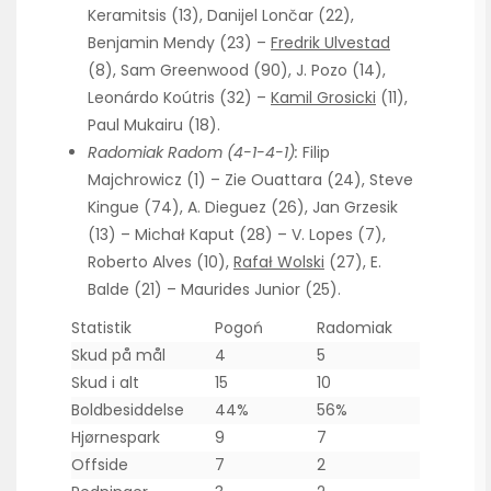
Keramitsis (13), Danijel Lončar (22),
Benjamin Mendy (23) –
Fredrik Ulvestad
(8), Sam Greenwood (90), J. Pozo (14),
Leonárdo Koútris (32) –
Kamil Grosicki
(11),
Paul Mukairu (18).
Radomiak Radom (4-1-4-1):
Filip
Majchrowicz (1) – Zie Ouattara (24), Steve
Kingue (74), A. Dieguez (26), Jan Grzesik
(13) – Michał Kaput (28) – V. Lopes (7),
Roberto Alves (10),
Rafał Wolski
(27), E.
Balde (21) – Maurides Junior (25).
Statistik
Pogoń
Radomiak
Skud på mål
4
5
Skud i alt
15
10
Boldbesiddelse
44%
56%
Hjørnespark
9
7
Offside
7
2