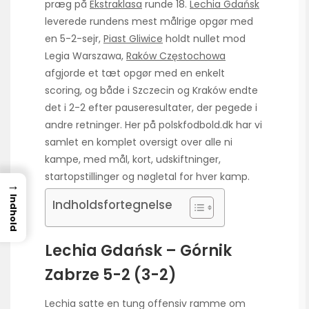
præg på
Ekstraklasa
runde 18.
Lechia Gdańsk
leverede rundens mest målrige opgør med
en 5-2-sejr,
Piast Gliwice
holdt nullet mod
Legia Warszawa,
Raków Częstochowa
afgjorde et tæt opgør med en enkelt
scoring, og både i Szczecin og Kraków endte
det i 2-2 efter pauseresultater, der pegede i
andre retninger. Her på polskfodbold.dk har vi
samlet en komplet oversigt over alle ni
kampe, med mål, kort, udskiftninger,
startopstillinger og nøgletal for hver kamp.
→
Indhold
Indholdsfortegnelse
Lechia Gdańsk – Górnik
Zabrze 5-2 (3-2)
Lechia satte en tung offensiv ramme om