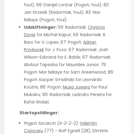
foul); 69’ Danijel Lončar (Pogoń, foul); 82’
Jan Grzesik (Radomiak, foul); 83’ Mor
Ndiaye (Pogoń, foul).
Udskiftninger:
59’ Radomiak:
Christos
Donis
for Michał Kaput; 59’ Radomiak: R.
Baro for V. Lopes; 67’ Pogoń:
Adrian
Przyborek
for J. Pozo; 67’ Radomiak: Josh
Wilson-Esbrand for E. Balde; 67’ Radomiak:
Abdoul Tapsoba for Maurides Junior; 75’
Pogoń: Mor Ndiaye for Sam Greenwood; 86’
Pogoń: Kacper Smoliński for Leonárdo
Koútris; 86’ Pogoń:
Musa Juwara
for Paul
Mukairu; 90’ Radomiak: Leândro Pereira for
Rafał Wolski.
Startopstillinger:
Pogoń Szczecin (4-2-2-2):
Valentin
Cojocaru
(77) – Rolf Egnell (28), Dimitris