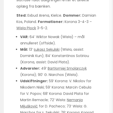
oplæg fra bænken.
Sted:
Exbud Arena, Kielce.
Dommer:
Damian
Kos, Poland.
Formationer:
Korona 3-4-3 –
Wisła Płock
3-5-2.
VAR:
64’ Wiktor Nowak (Wisła) – mål
annulleret (offside).
Mål:
13’
Łukasz Sekulski
(Wisła, assist:
Dominik Kun); 84’ Konstantinos Sotiriou
(Korona, assist: David Plata).
Advarsler:
49’
Bartłomiej Smolarczyk
(Korona); 90’ G. Niarchos (Wisła).
Udskiftninger:
59’ Korona: V. Nikolov for
Nikodem Niski; 59’ Korona: Marcin Cebula
for V. Popov; 68’ Korona: David Plata for
Martin Remacle; 72’ Wisła:
Nemanja
Mijušković
for D. Pacheco; 73’ Wisła: G.
Niarchos for Ł. Sekulski; 76’ Korona: Konrad