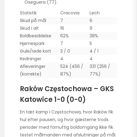
Oseguera (77).
Statistik
Cracovia
Lech
Skud på mål
7
6
Skud i alt
16
9
Boldbesiddelse
62%
38%
Hjørnespark
7
5
Gule/røde kort
3 / 0
4 / 1
Redninger
4
4
Afleveringer
524 (456 /
331 (256 /
(korrekte)
87%)
77%)
Raków Częstochowa – GKS
Katowice 1-0 (0-0)
En tæt kamp i Częstochowa, hvor Raków fik
hul efter pausen, og hvor gæsterne trods
perioder med fornuftig boldomgang ikke fik
testet målmanden med afslutninger på mål.