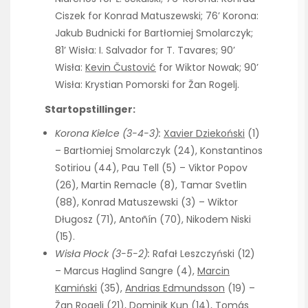
Ciszek for Konrad Matuszewski; 76’ Korona:
Jakub Budnicki for Bartłomiej Smolarczyk;
81’ Wisła: I. Salvador for T. Tavares; 90’
Wisła:
Kevin Čustović
for Wiktor Nowak; 90’
Wisła: Krystian Pomorski for Žan Rogelj.
Startopstillinger:
Korona Kielce (3-4-3):
Xavier Dziekoński
(1)
– Bartłomiej Smolarczyk (24), Konstantinos
Sotiriou (44), Pau Tell (5) – Viktor Popov
(26), Martin Remacle (8), Tamar Svetlin
(88), Konrad Matuszewski (3) – Wiktor
Długosz (71), Antoñín (70), Nikodem Niski
(15).
Wisła Płock (3-5-2):
Rafał Leszczyński (12)
– Marcus Haglind Sangre (4),
Marcin
Kamiński
(35),
Andrias Edmundsson
(19) –
Žan Rogelj (21), Dominik Kun (14), Tomás