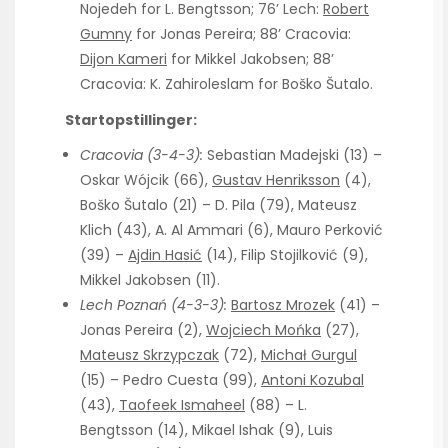
Nojedeh for L. Bengtsson; 76’ Lech:
Robert
Gumny
for Jonas Pereira; 88’ Cracovia:
Dijon Kameri
for Mikkel Jakobsen; 88’
Cracovia: K. Zahiroleslam for Boško Šutalo.
Startopstillinger:
Cracovia (3-4-3):
Sebastian Madejski (13) –
Oskar Wójcik (66),
Gustav Henriksson
(4),
Boško Šutalo (21) – D. Pila (79), Mateusz
Klich (43), A. Al Ammari (6), Mauro Perković
(39) –
Ajdin Hasić
(14), Filip Stojilković (9),
Mikkel Jakobsen (11).
Lech Poznań (4-3-3):
Bartosz Mrozek
(41) –
Jonas Pereira (2),
Wojciech Mońka
(27),
Mateusz Skrzypczak
(72),
Michał Gurgul
(15) – Pedro Cuesta (99),
Antoni Kozubal
(43),
Taofeek Ismaheel
(88) – L.
Bengtsson (14), Mikael Ishak (9), Luis