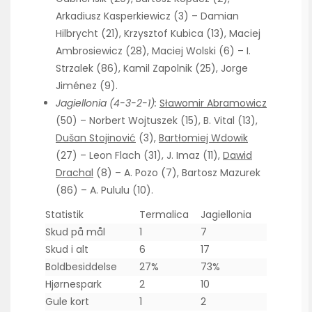
Arkadiusz Kasperkiewicz (3) – Damian
Hilbrycht (21), Krzysztof Kubica (13), Maciej
Ambrosiewicz (28), Maciej Wolski (6) – I.
Strzalek (86), Kamil Zapolnik (25), Jorge
Jiménez (9).
Jagiellonia (4-3-2-1):
Sławomir Abramowicz
(50) – Norbert Wojtuszek (15), B. Vital (13),
Dušan Stojinović
(3),
Bartłomiej Wdowik
(27) – Leon Flach (31), J. Imaz (11),
Dawid
Drachal
(8) – A. Pozo (7), Bartosz Mazurek
(86) – A. Pululu (10).
Statistik
Termalica
Jagiellonia
Skud på mål
1
7
Skud i alt
6
17
Boldbesiddelse
27%
73%
Hjørnespark
2
10
Gule kort
1
2