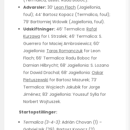
Advarsler:
30’
Leon Flach
(Jagiellonia,
foul); 44’ Bartosz Kopacz (Termalica, foul);
79’ Bartłomiej Wdowik (Jagiellonia, foul).
Udskiftninger:
46’ Termalica:
Rafał
Kurzawa
for I. Strzalek; 46’ Termalica: S.
Guerrero for Maciej Ambrosiewicz; 60’
Jagiellonia:
Taras Romanczuk
for Leon
Flach; 66’ Termalica: Radu Boboc for
Damian Hilbrycht; 68’ Jagiellonia: S. Lozano
for Dawid Drachal; 68’ Jagiellonia:
Oskar
Pietuszewski
for Bartosz Mazurek; 73’
Termalica: Wojciech Jakubik for Jorge
Jiménez; 83’ Jagiellonia: Youssuf Sylla for
Norbert Wojtuszek.
Startopstillinger:
Termalica (3-4-3):
Adrián Chovan (1) –
Gabriel Isik (29), Bartosz Kopacz (2),