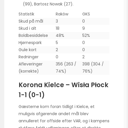
(99), Bartosz Nowak (27).
Statistik
Raków
GKS
Skud på mål
3
0
Skud i alt
18
9
Boldbesiddelse
48%
52%
Hjørnespark
5
0
Gule kort
2
0
Redninger
0
2
Afleveringer
356 (263 /
398 (304 /
(korrekte)
74%)
76%)
Korona Kielce – Wisła Płock
1-1 (0-1)
Gæsterne kom foran tidligt i Kielce, et
muligvis afgørende andet mål blev
annulleret for offside efter VAR, og i kampens
slutfase faldt udligningen efter et direkte