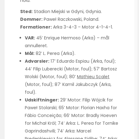
hold.
Sted:
Stadion Miejski w Gdyni, Gdynia.
Dommer:
Paweł Raczkowski, Poland.
Formationer:
Arka 3-4-3 – Motor 4-1-4-1.
VAR:
45’ Enrique Hermoso (Arka) – mål
annulleret.
Mål:
82’ L. Perea (Arka).
Advarsler:
17’ Eduardo Espiau (Arka, foul);
44’ Filip Luberecki (Motor, foul); 57’ Bartosz
Wolski (Motor, foul); 80’
Mathieu Scalet
(Motor, foul); 87’ Kamil Jakubczyk (Arka,
foul).
Udskiftninger:
29’ Motor: Filip Wójcik for
Paweł Stolarski; 65’ Motor: Florian Haxha for
Fábio Conceição; 66’ Motor: Bradly Hoeven
for Michał Król; 74’ Arka: L. Perea for Tornike
Gaprindashvili; 74’ Arka: Marcel
Predenkiewicz for Alassane Sidibe; 74’ Arka: