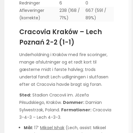
Redninger
6
0
Afleveringer
238 (168 /
667 (591 /
(korrekte)
71%)
89%)
Cracovia Kraków – Lech
Poznań 2-2 (1-1)
Underholdning i Kraków med fire scoringer,
mange afslutninger og et rødt kort til
gæsterne midt i første halvleg; trods
undertal fandt Lech udligningen i slutfasen
efter at Cracovia havde bragt sig foran.
Sted:
Stadion Cracovii im. Józefa
Piłsudskiego, Kraków.
Dommer:
Damian
Sylwestrzak, Poland.
Formationer:
Cracovia
3-4-3 – Lech 4-3-3.
Mål:
17’
Mikael Ishak
(Lech, assist: Mikael