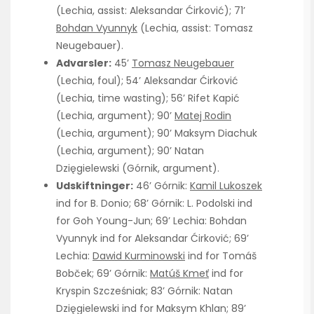
(Lechia, assist: Aleksandar Ćirković); 71’
Bohdan Vyunnyk
(Lechia, assist: Tomasz
Neugebauer).
Advarsler:
45’
Tomasz Neugebauer
(Lechia, foul); 54’ Aleksandar Ćirković
(Lechia, time wasting); 56’ Rifet Kapić
(Lechia, argument); 90’
Matej Rodin
(Lechia, argument); 90’ Maksym Diachuk
(Lechia, argument); 90’ Natan
Dzięgielewski (Górnik, argument).
Udskiftninger:
46’ Górnik:
Kamil Lukoszek
ind for B. Donio; 68’ Górnik: L. Podolski ind
for Goh Young-Jun; 69’ Lechia: Bohdan
Vyunnyk ind for Aleksandar Ćirković; 69’
Lechia:
Dawid Kurminowski
ind for Tomáš
Bobček; 69’ Górnik:
Matúš Kmeť
ind for
Kryspin Szcześniak; 83’ Górnik: Natan
Dzięgielewski ind for Maksym Khlan; 89’