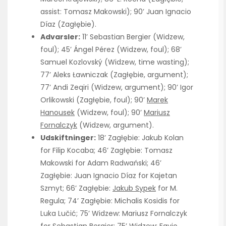
assist: Tomasz Makowski); 90’ Juan Ignacio
Díaz (Zagłębie).
Advarsler:
11’ Sebastian Bergier (Widzew,
foul); 45’ Ángel Pérez (Widzew, foul); 68’
Samuel Kozlovský (Widzew, time wasting);
77’ Aleks Ławniczak (Zagłębie, argument);
77’ Andi Zeqiri (Widzew, argument); 90’ Igor
Orlikowski (Zagłębie, foul); 90’
Marek
Hanousek
(Widzew, foul); 90’
Mariusz
Fornalczyk
(Widzew, argument).
Udskiftninger:
18’ Zagłębie: Jakub Kolan
for Filip Kocaba; 46’ Zagłębie: Tomasz
Makowski for Adam Radwański; 46’
Zagłębie: Juan Ignacio Díaz for Kajetan
Szmyt; 66’ Zagłębie:
Jakub Sypek
for M.
Regula; 74’ Zagłębie: Michalis Kosidis for
Luka Lučić; 75’ Widzew: Mariusz Fornalczyk