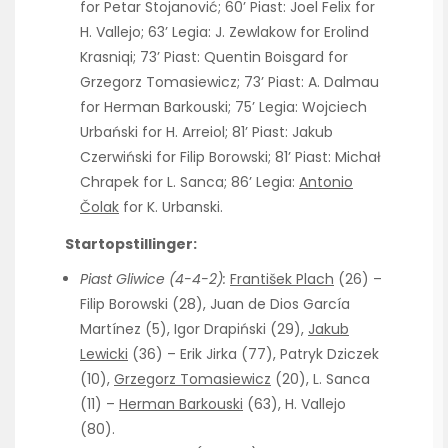
for Petar Stojanović; 60’ Piast: Joel Felix for
H. Vallejo; 63’ Legia: J. Zewlakow for Erolind
Krasniqi; 73’ Piast: Quentin Boisgard for
Grzegorz Tomasiewicz; 73’ Piast: A. Dalmau
for Herman Barkouski; 75’ Legia: Wojciech
Urbański for H. Arreiol; 81’ Piast: Jakub
Czerwiński for Filip Borowski; 81’ Piast: Michał
Chrapek for L. Sanca; 86’ Legia:
Antonio
Čolak
for K. Urbanski.
Startopstillinger:
Piast Gliwice (4-4-2):
František Plach
(26) –
Filip Borowski (28), Juan de Dios García
Martínez (5), Igor Drapiński (29),
Jakub
Lewicki
(36) – Erik Jirka (77), Patryk Dziczek
(10),
Grzegorz Tomasiewicz
(20), L. Sanca
(11) –
Herman Barkouski
(63), H. Vallejo
(80).