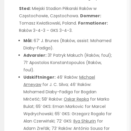
Sted:
Miejski Stadion Piłkarski Raków w
Częstochowie, Częstochowa.
Dommer:
Tomasz Kwiatkowski, Poland.
Formationer:
Raków 3-4-3 – GKS 3-4-3.
Mål:
67’ J. Brunes (Raków, assist: Mohamed
Diaby-Fadiga).
Advarsler:
31’ Patryk Makuch (Raków, foul);
71’ Apostolos Konstantopoulos (Raków,
foul).
Udskiftninger:
46’ Raków:
Michael
Ameyaw
for J. C. Silva; 46’ Raków:
Mohamed Diaby-Fadiga for Bogdan
Mirčetić; 58’ Raków:
Oskar Repka
for Marko
Bulat; 65’ GKS: Eman Markovic for Marcel
Wędrychowski; 65’ GKS: Grzegorz Rogala for
Alan Czerwiński; 72’ GKS:
Ilya Shkurin
for
Adam Zreľák; 73’ Raków: Antônio Sousa for