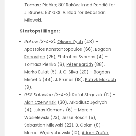
Tomasz Pieńko; 80’ Raków: Imad Rondić for
J. Brunes; 83’ GKS: A. Blad for Sebastian
Milewski.
Startopstillinger:
Raków (3-4-3):
Oliwier Zych
(48) –
Apostolos Konstantopoulos
(66),
Bogdan
Racovițan
(25), Efstratios Svarnas (4) –
Tomasz Pieńko (8),
Péter Baráth
(88),
Marko Bulat (5), J. C. Silva (20) – Bogdan
Mirčetić (44), J. Brunes (18),
Patryk Makuch
(9).
GKS Katowice (3-4-3):
Rafał Strączek (12) –
Alan Czerwiński
(30), Arkadiusz Jędrych
(4),
Lukas Klemenz
(6) – Marcin
Wasielewski (23), Jesse Bosch (5),
Sebastian Milewski (22), B. Galan (8) –
Marcel Wędrychowski (10),
Adam Zreľák