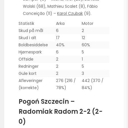
Wolski (68), Mathieu Scalet (8), Fábio
Conceição (11) –
Karol Czubak
(9).
Statistik
Arka
Motor
Skud på mål
6
2
Skud i alt
17
12
Boldbesiddelse
40%
60%
Hjørnespark
6
5
Offside
2
1
Redninger
2
5
Gule kort
2
3
Afleveringer
276 (216 /
442 (370 /
(korrekte)
78%)
84%)
Pogoń Szczecin –
Radomiak Radom 2-2 (2-
0)