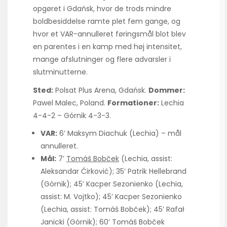
opgøret i Gdańsk, hvor de trods mindre
boldbesiddelse ramte plet fem gange, og
hvor et VAR-annulleret føringsmål blot blev
en parentes i en kamp med høj intensitet,
mange afslutninger og flere advarsler i
slutminutterne.
Sted:
Polsat Plus Arena, Gdańsk.
Dommer:
Pawel Malec, Poland.
Formationer:
Lechia
4-4-2 – Górnik 4-3-3.
VAR:
6’ Maksym Diachuk (Lechia) – mål
annulleret.
Mål:
7’
Tomáš Bobček
(Lechia, assist:
Aleksandar Ćirković); 35’ Patrik Hellebrand
(Górnik); 45’ Kacper Sezonienko (Lechia,
assist: M. Vojtko); 45’ Kacper Sezonienko
(Lechia, assist: Tomáš Bobček); 45’ Rafał
Janicki (Górnik); 60’ Tomáš Bobček