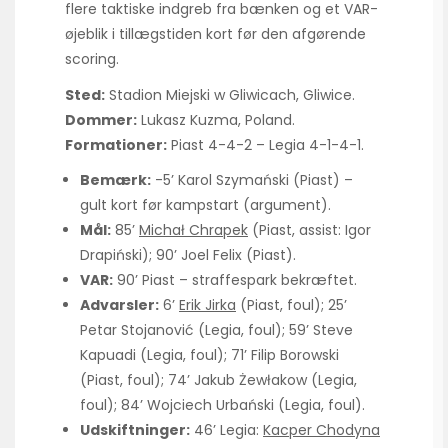
flere taktiske indgreb fra bænken og et VAR-
øjeblik i tillægstiden kort før den afgørende
scoring.
Sted:
Stadion Miejski w Gliwicach, Gliwice.
Dommer:
Lukasz Kuzma, Poland.
Formationer:
Piast 4-4-2 – Legia 4-1-4-1.
Bemærk:
-5’ Karol Szymański (Piast) –
gult kort før kampstart (argument).
Mål:
85’
Michał Chrapek
(Piast, assist: Igor
Drapiński); 90’ Joel Felix (Piast).
VAR:
90’ Piast – straffespark bekræftet.
Advarsler:
6’
Erik Jirka
(Piast, foul); 25’
Petar Stojanović (Legia, foul); 59’ Steve
Kapuadi (Legia, foul); 71’ Filip Borowski
(Piast, foul); 74’ Jakub Żewłakow (Legia,
foul); 84’ Wojciech Urbański (Legia, foul).
Udskiftninger:
46’ Legia:
Kacper Chodyna