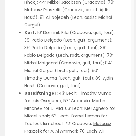
Ishak); 44’ Mikkel Jakobsen (Cracovia); 79’
Mateusz Praszelik (Cracovia, assist: Ajdin
Hasić); 81’ Ali Nojedeh (Lech, assist: Michał
Gurgul).
Kort:
16’ Dominik Piła (Cracovia, gult, foul);
39’ Pablo Delgado (Lech, gult, argument);
39’ Pablo Delgado (Lech, gult, foul); 39’
Pablo Delgado (Lech, rødt, argument); 73’
Mikkel Maigaard (Cracovia, gult, foul); 84’
Michał Gurgul (Lech, gult, foul); 86’
Timothy Ouma (Lech, gult, foul); 89’ Ajdin
Hasić (Cracovia, gult, foul).
Udskiftninger:
43’ Lech:
Timothy Ouma
for Luis Oseguera; 57’ Cracovia:
Martin
Minchev
for D. Pila; 63’ Lech: Mel Agnero for
Mikael Ishak; 63’ Lech:
Kornel Lisman
for
Taofeek Ismaheel; 72’ Cracovia:
Mateusz
Praszelik
for A. Al Ammari; 76’ Lech: Ali