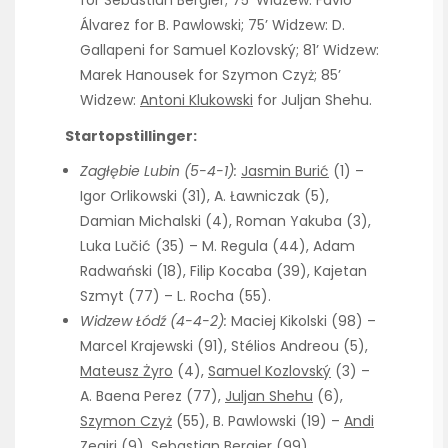
for Sebastian Bergier; 75’ Widzew: Favio
Álvarez for B. Pawlowski; 75’ Widzew: D.
Gallapeni for Samuel Kozlovský; 81’ Widzew:
Marek Hanousek for Szymon Czyż; 85’
Widzew:
Antoni Klukowski
for Juljan Shehu.
Startopstillinger:
Zagłębie Lubin (5-4-1):
Jasmin Burić
(1) –
Igor Orlikowski (31), A. Ławniczak (5),
Damian Michalski (4), Roman Yakuba (3),
Luka Lučić (35) – M. Regula (44), Adam
Radwański (18), Filip Kocaba (39), Kajetan
Szmyt (77) – L. Rocha (55).
Widzew Łódź (4-4-2):
Maciej Kikolski (98) –
Marcel Krajewski (91), Stélios Andreou (5),
Mateusz Żyro
(4),
Samuel Kozlovský
(3) –
A. Baena Perez (77),
Juljan Shehu
(6),
Szymon Czyż
(55), B. Pawlowski (19) –
Andi
Zeqiri
(9), Sebastian Bergier (99).