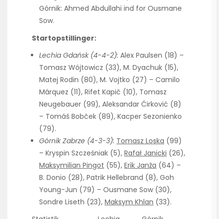
Górnik: Ahmed Abdullahi ind for Ousmane
Sow.
Startopstillinger:
Lechia Gdańsk (4-4-2):
Alex Paulsen (18) –
Tomasz Wójtowicz (33), M. Dyachuk (15),
Matej Rodin (80), M. Vojtko (27) – Camilo
Márquez (11), Rifet Kapič (10), Tomasz
Neugebauer (99), Aleksandar Ćirković (8)
– Tomáš Bobček (89), Kacper Sezonienko
(79).
Górnik Zabrze (4-3-3):
Tomasz Loska
(99)
– Kryspin Szcześniak (5),
Rafał Janicki
(26),
Maksymilian Pingot
(55),
Erik Janža
(64) –
B. Donio (28), Patrik Hellebrand (8), Goh
Young-Jun (79) – Ousmane Sow (30),
Sondre Liseth (23),
Maksym Khlan
(33).