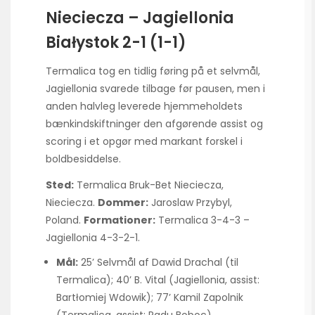
Nieciecza – Jagiellonia
Białystok 2-1 (1-1)
Termalica tog en tidlig føring på et selvmål,
Jagiellonia svarede tilbage før pausen, men i
anden halvleg leverede hjemmeholdets
bænkindskiftninger den afgørende assist og
scoring i et opgør med markant forskel i
boldbesiddelse.
Sted:
Termalica Bruk-Bet Nieciecza,
Nieciecza.
Dommer:
Jaroslaw Przybyl,
Poland.
Formationer:
Termalica 3-4-3 –
Jagiellonia 4-3-2-1.
Mål:
25’ Selvmål af Dawid Drachal (til
Termalica); 40’ B. Vital (Jagiellonia, assist:
Bartłomiej Wdowik); 77’ Kamil Zapolnik
(Termalica, assist: Radu Boboc).