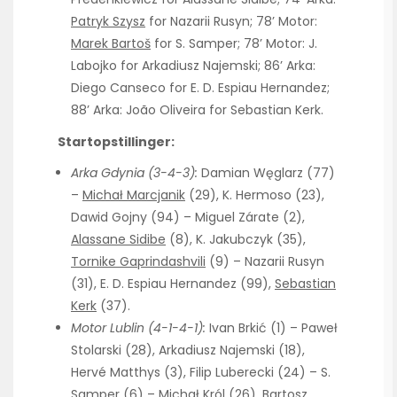
Patryk Szysz
for Nazarii Rusyn; 78’ Motor:
Marek Bartoš
for S. Samper; 78’ Motor: J.
Labojko for Arkadiusz Najemski; 86’ Arka:
Diego Canseco for E. D. Espiau Hernandez;
88’ Arka: João Oliveira for Sebastian Kerk.
Startopstillinger:
Arka Gdynia (3-4-3):
Damian Węglarz (77)
–
Michał Marcjanik
(29), K. Hermoso (23),
Dawid Gojny (94) – Miguel Zárate (2),
Alassane Sidibe
(8), K. Jakubczyk (35),
Tornike Gaprindashvili
(9) – Nazarii Rusyn
(31), E. D. Espiau Hernandez (99),
Sebastian
Kerk
(37).
Motor Lublin (4-1-4-1):
Ivan Brkić (1) – Paweł
Stolarski (28), Arkadiusz Najemski (18),
Hervé Matthys (3), Filip Luberecki (24) – S.
Samper (6) – Michał Król (26), Bartosz