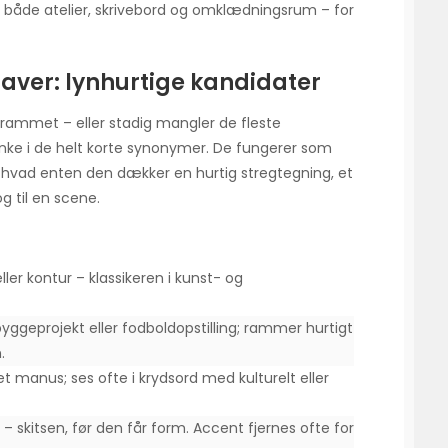
, både atelier, skrivebord og omklædningsrum – for
taver: lynhurtige kandidater
agrammet – eller stadig mangler de fleste
nke i de helt korte synonymer. De fungerer som
, hvad enten den dækker en hurtig stregtegning, et
og til en scene.
ller kontur – klassikeren i kunst- og
byggeprojekt eller fodboldopstilling; rammer hurtigt
.
 et manus; ses ofte i krydsord med kulturelt eller
 skitsen, før den får form. Accent fjernes ofte for