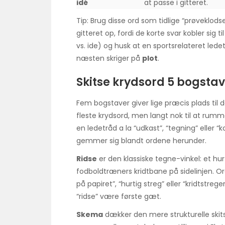
idé
at passe i gitteret.
Tip: Brug disse ord som tidlige “prøveklods
gitteret op, fordi de korte svar kobler sig 
vs. ide) og husk at en sportsrelateret led
næsten skriger på
plot
.
Skitse krydsord 5 bogsta
Fem bogstaver giver lige præcis plads til d
fleste krydsord, men langt nok til at ru
en ledetråd a la “udkast”, “tegning” eller 
gemmer sig blandt ordene herunder.
Ridse
er den klassiske tegne-vinkel: et hur
fodboldtræners kridtbane på sidelinjen. O
på papiret”, “hurtig streg” eller “kridtstreg
“ridse” være første gæt.
Skema
dækker den mere strukturelle skit