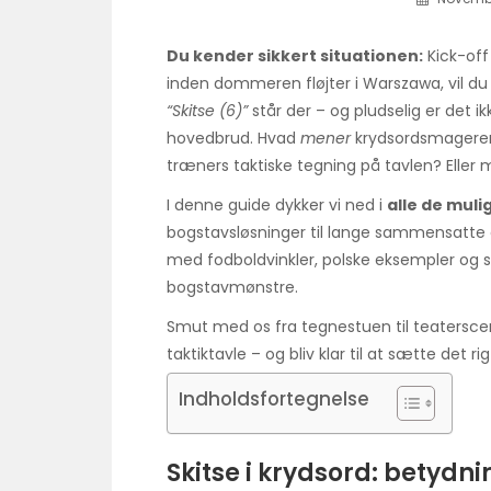
Du kender sikkert situationen:
Kick-off
inden dommeren fløjter i Warszawa, vil du l
“Skitse (6)”
står der – og pludselig er det ik
hovedbrud. Hvad
mener
krydsordsmageren 
træners taktiske tegning på tavlen? Eller 
I denne guide dykker vi ned i
alle de muli
bogstavsløsninger til lange sammensatte ord
med fodboldvinkler, polske eksempler og s
bogstavmønstre.
Smut med os fra tegnestuen til teaterscen
taktiktavle – og bliv klar til at sætte det ri
Indholdsfortegnelse
Skitse i krydsord: betydni