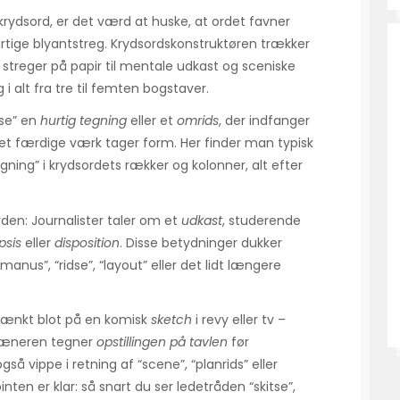
 krydsord, er det værd at huske, at ordet favner
rtige blyantstreg. Krydsordskonstruktøren trækker
e streger på papir til mentale udkast og sceniske
 alt fra tre til femten bogstaver.
tse” en
hurtig tegning
eller et
omrids
, der indfanger
 det færdige værk tager form. Her finder man typisk
gning” i krydsordets rækker og kolonner, alt efter
rden: Journalister taler om et
udkast
, studerende
psis
eller
disposition
. Disse betydninger dukker
anus”, “ridse”, “layout” eller det lidt længere
 tænkt blot på en komisk
sketch
i revy eller tv –
træneren tegner
opstillingen på tavlen
før
så vippe i retning af “scene”, “planrids” eller
ten er klar: så snart du ser ledetråden “skitse”,