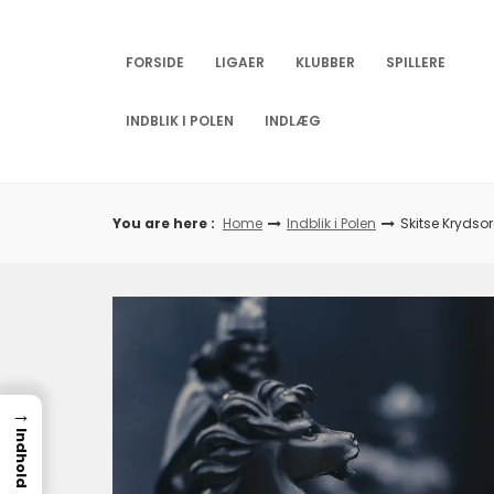
Skip
to
content
FORSIDE
LIGAER
KLUBBER
SPILLERE
INDBLIK I POLEN
INDLÆG
You are here :
Home
Indblik i Polen
Skitse Krydso
→
Indhold