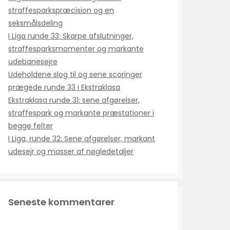
straffesparkspræcision og en
seksmålsdeling
I Liga runde 33: Skarpe afslutninger,
straffesparksmomenter og markante
udebanesejre
Udeholdene slog til og sene scoringer
prægede runde 33 i Ekstraklasa
Ekstraklasa runde 31: sene afgørelser,
straffespark og markante præstationer i
begge felter
I Liga, runde 32: Sene afgørelser, markant
udesejr og masser af nøgledetaljer
Seneste kommentarer