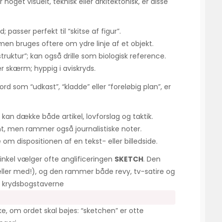
oget visuelt, teknisk eller arkitektonisk, er disse
 passer perfekt til “skitse af figur”.
 bruges oftere om ydre linje af et objekt.
truktur”; kan også drille som biologisk reference.
r skærm; hyppig i aviskryds.
d som “udkast”, “kladde” eller “foreløbig plan”, er
 kan dække både artikel, lovforslag og taktik.
t, men rammer også journalistiske noter.
 om dispositionen af en tekst- eller billedside.
inkel vælger ofte anglificeringen
SKETCH
. Den
ler med!), og den rammer både revy, tv-satire og
er krydsbogstaverne
ke, om ordet skal bøjes: “sketchen” er otte