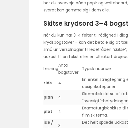
bør du overveje både papir og whiteboard
svaret kan gemme sig i dem alle.
Skitse krydsord 3–4 bogs
Når du kun har 3-4 felter til rådighed i di
krydsbogstaver – kan det betale sig at tæ
små universalnøgler til ledetråden
“skitse”
udkast til en tekst eller en ultrakort drejeb
Antal
Løsning
Typisk nuance
bogstaver
En enkel stregtegning e
rids
4
designkategorien.
Skematisk skitse af fx 
plan
4
“oversigt”-betydningen
Dramaturgisk skitse til
plot
4
filmisk tema.
ide /
Det helt spæde udkast –
3