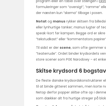
program eller en tabel over stillingen i
Ekst
formuleringer som “oversigt”, “ramme” eller
der næsten kun “skema” tilbage i posen.
Notat
og
manus
rykker skitsen fra billeds
eller lynhurtige tanker;
manus
lugter af tea
speak-kort før kampen. Begge ord er sikre
“tekstudkast” eller “kommentators papirer”
Til sidst er der
scene
, som ofte gemmer sig
“teaterrude”. Ordet binder krydsordets 
store scener som PGE Narodowy – et enkel
Skitse krydsord 6 bogstav
De fleste danske krydsordskonstruktører el
til at binde gitteret sammen, men korte n
Netop derfor popper
skitse
ofte op i denne
som dækker alt fra hurtige streger på blok