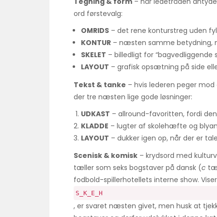
Tegning & form
– når ledetråden antyder n
ord førstevalg:
OMRIDS
– det rene konturstreg uden fyld;
KONTUR
– næsten samme betydning, men
SKELET
– billedligt for “bagvedliggende s
LAYOUT
– grafisk opsætning på side elle
Tekst & tanke
– hvis lederen peger mod or
der tre næsten lige gode løsninger:
UDKAST
– allround-favoritten, fordi den
KLADDE
– lugter af skolehæfte og blyan
LAYOUT
– dukker igen op, når der er tale
Scenisk & komisk
– krydsord med kulturv
tæller som seks bogstaver på dansk (
c
tæl
fodbold-spillerhotellets interne show. Vis
S_K_E_H
, er svaret næsten givet, men husk at tjek