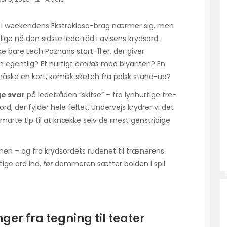
 i weekendens Ekstraklasa-brag nærmer sig, men
ige nå den sidste ledetråd i avisens krydsord.
ke bare Lech Poznańs start-11’er, der giver
egentlig? Et hurtigt
omrids
med blyanten? En
måske en kort, komisk sketch fra polsk stand-up?
ge svar
på ledetråden “skitse” – fra lynhurtige tre-
, der fylder hele feltet. Undervejs krydrer vi det
marte tip til at knække selv de mest genstridige
en – og fra krydsordets rudenet til trænerens
gtige ord ind,
før
dommeren sætter bolden i spil.
nger fra tegning til teater