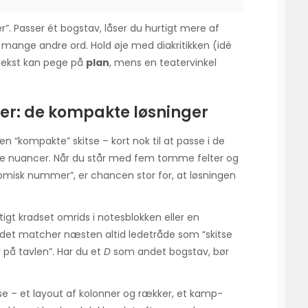
er”. Passer ét bogstav, låser du hurtigt mere af
til mange andre ord. Hold øje med diakritikken (idé
etekst kan pege på
plan
, mens en teatervinkel
ver: de kompakte løsninger
en “kompakte” skitse – kort nok til at passe i de
mme nuancer. Når du står med fem tomme felter og
“komisk nummer”, er chancen stor for, at løsningen
tigt kradset omrids i notesblokken eller en
rdet matcher næsten altid ledetråde som “skitse
er på tavlen”. Har du et
D
som andet bogstav, bør
se – et layout af kolonner og rækker, et kamp-