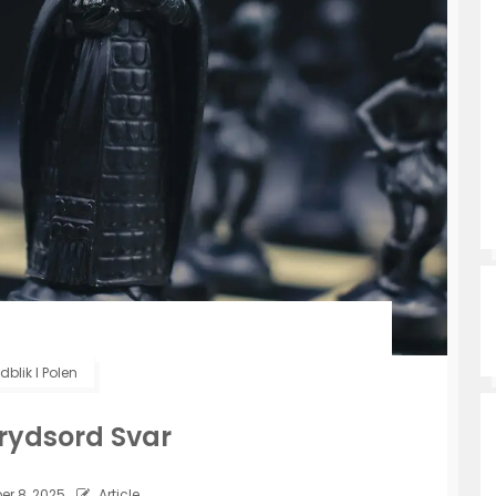
dblik I Polen
Krydsord Svar
r 8, 2025
Article