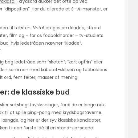
raklasa.
I krydsord dukker det ofte op ved
 “disposition”. Har du allerede et
S—A
-mønster, er
iden til teksten.
Notat
bruges om kladde, stikord
ter, film og – for os fodboldnørder – tv-studiets
 bud, hvis ledetråden nævner “kladde”,
.
 bag ledetråde som “sketch”, “kort optrin” eller
verden sammen med kabaret-skitsen og fodboldens
t ord, fem felter, masser af mening.
er: de klassiske bud
sker seksbogstavsløsninger, fordi de er lange nok
ok til at spille ping-pong med krydsbogstaverne.
 længde, og her er der syv klassiske kandidater,
ken til den første idé til en stand-up-scene.