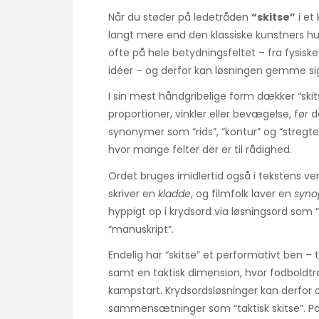
Når du støder på ledetråden
“skitse”
i et
langt mere end den klassiske kunstners hu
ofte på hele betydningsfeltet – fra fysisk
idéer – og derfor kan løsningen gemme sig i
I sin mest håndgribelige form dækker “ski
proportioner, vinkler eller bevægelse, før
synonymer som “rids”, “kontur” og “stregte
hvor mange felter der er til rådighed.
Ordet bruges imidlertid også i tekstens ve
skriver en
kladde
, og filmfolk laver en
syno
hyppigt op i krydsord via løsningsord som “m
“manuskript”.
Endelig har “skitse” et performativt ben –
samt en taktisk dimension, hvor fodbold
kampstart. Krydsordsløsninger kan derfor og
sammensætninger som “taktisk skitse”. Poin