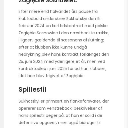
Zagłębie Sosnowiec
Efter mere end halvandet års pause fra
klubfodbold underskrev Sukhotskyi den 15.
februar 2024 en korttidskontrakt med polske
Zagłębie Sosnowiec i den næstbedste række,
I ligaen, gældende til sæsonens afslutning;
efter at klubben ikke kunne undgå
nedrykning blev hans kontrakt forlænget den
25. juni 2024 med yderligere et år, men ved
kontraktudløb i juni 2025 forlod han klubben,
idet han blev frigivet af Zagłębie.
Spillestil
Sukhotskyi er primært en flankeforsvarer, der
opererer som venstreback; beskrivelser af
hans spillestil peger på, at han er solid i de
defensive opgaver, men også bidrager til