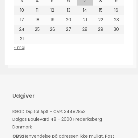
3
4
5
6
7
8
9
10
11
12
13
14
15
16
17
18
19
20
21
22
23
24
25
26
27
28
29
30
31
« maj
Udgiver
BGGD Digital ApS - CVR: 34482853
Dalgas Boulevard 48 - 2000 Frederiksberg
Danmark
OBS:
Henvendelse på adressen ikke muligt. Post