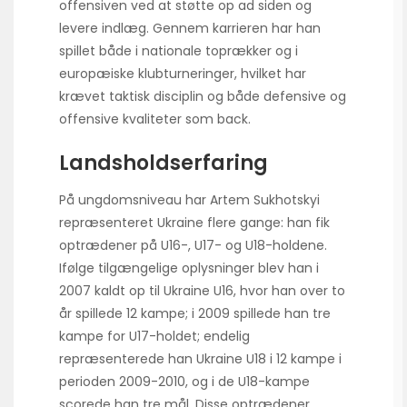
offensiven ved at støtte op ad siden og
levere indlæg. Gennem karrieren har han
spillet både i nationale toprækker og i
europæiske klubturneringer, hvilket har
krævet taktisk disciplin og både defensive og
offensive kvaliteter som back.
Landsholdserfaring
På ungdomsniveau har Artem Sukhotskyi
repræsenteret Ukraine flere gange: han fik
optrædener på U16-, U17- og U18-holdene.
Ifølge tilgængelige oplysninger blev han i
2007 kaldt op til Ukraine U16, hvor han over to
år spillede 12 kampe; i 2009 spillede han tre
kampe for U17-holdet; endelig
repræsenterede han Ukraine U18 i 12 kampe i
perioden 2009-2010, og i de U18-kampe
scorede han tre mål. Disse optrædener