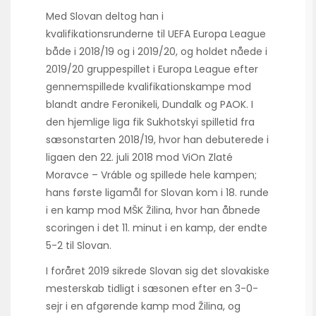
Med Slovan deltog han i
kvalifikationsrunderne til UEFA Europa League
både i 2018/19 og i 2019/20, og holdet nåede i
2019/20 gruppespillet i Europa League efter
gennemspillede kvalifikationskampe mod
blandt andre Feronikeli, Dundalk og PAOK. I
den hjemlige liga fik Sukhotskyi spilletid fra
sæsonstarten 2018/19, hvor han debuterede i
ligaen den 22. juli 2018 mod ViOn Zlaté
Moravce – Vráble og spillede hele kampen;
hans første ligamål for Slovan kom i 18. runde
i en kamp mod MŠK Žilina, hvor han åbnede
scoringen i det 11. minut i en kamp, der endte
5-2 til Slovan.
I foråret 2019 sikrede Slovan sig det slovakiske
mesterskab tidligt i sæsonen efter en 3-0-
sejr i en afgørende kamp mod Žilina, og