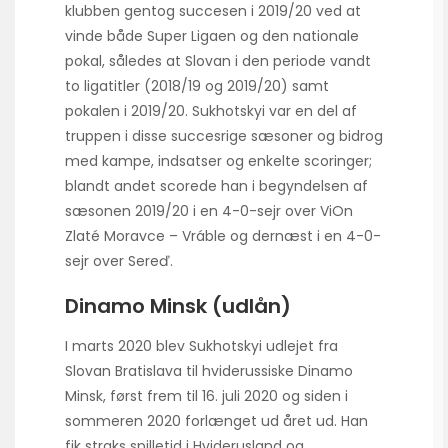
klubben gentog succesen i 2019/20 ved at
vinde både Super Ligaen og den nationale
pokal, således at Slovan i den periode vandt
to ligatitler (2018/19 og 2019/20) samt
pokalen i 2019/20. Sukhotskyi var en del af
truppen i disse succesrige sæsoner og bidrog
med kampe, indsatser og enkelte scoringer;
blandt andet scorede han i begyndelsen af
sæsonen 2019/20 i en 4-0-sejr over ViOn
Zlaté Moravce – Vráble og dernæst i en 4-0-
sejr over Sereď.
Dinamo Minsk (udlån)
I marts 2020 blev Sukhotskyi udlejet fra
Slovan Bratislava til hviderussiske Dinamo
Minsk, først frem til 16. juli 2020 og siden i
sommeren 2020 forlænget ud året ud. Han
fik straks spilletid i Hviderusland og