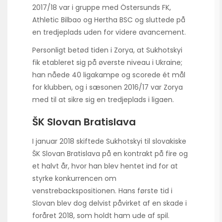
2017/18 var i gruppe med Östersunds FK,
Athletic Bilbao og Hertha BSC og sluttede på
en tredjeplads uden for videre avancement.
Personligt betød tiden i Zorya, at Sukhotskyi
fik etableret sig på øverste niveau i Ukraine;
han nåede 40 ligakampe og scorede ét mål
for klubben, og i sæsonen 2016/17 var Zorya
med til at sikre sig en tredjeplads i ligaen.
ŠK Slovan Bratislava
I januar 2018 skiftede Sukhotskyi til slovakiske
ŠK Slovan Bratislava på en kontrakt på fire og
et halvt år, hvor han blev hentet ind for at
styrke konkurrencen om
venstrebackspositionen. Hans første tid i
Slovan blev dog delvist påvirket af en skade i
foråret 2018, som holdt ham ude af spil.