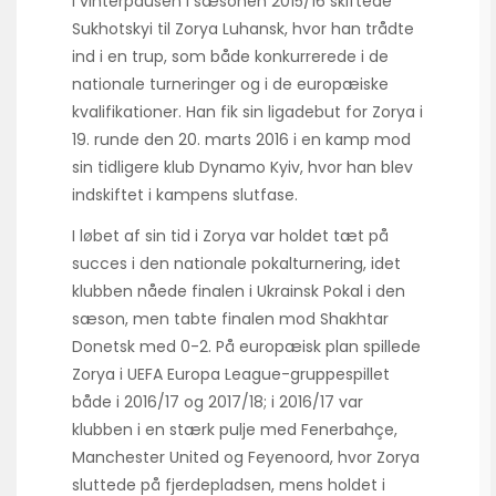
I vinterpausen i sæsonen 2015/16 skiftede
Sukhotskyi til Zorya Luhansk, hvor han trådte
ind i en trup, som både konkurrerede i de
nationale turneringer og i de europæiske
kvalifikationer. Han fik sin ligadebut for Zorya i
19. runde den 20. marts 2016 i en kamp mod
sin tidligere klub Dynamo Kyiv, hvor han blev
indskiftet i kampens slutfase.
I løbet af sin tid i Zorya var holdet tæt på
succes i den nationale pokalturnering, idet
klubben nåede finalen i Ukrainsk Pokal i den
sæson, men tabte finalen mod Shakhtar
Donetsk med 0-2. På europæisk plan spillede
Zorya i UEFA Europa League-gruppespillet
både i 2016/17 og 2017/18; i 2016/17 var
klubben i en stærk pulje med Fenerbahçe,
Manchester United og Feyenoord, hvor Zorya
sluttede på fjerdepladsen, mens holdet i