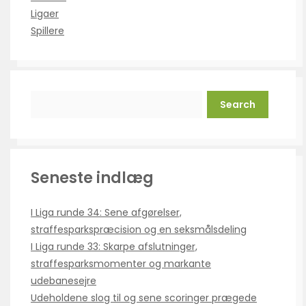
Ligaer
Spillere
Search
Seneste indlæg
I Liga runde 34: Sene afgørelser,
straffesparkspræcision og en seksmålsdeling
I Liga runde 33: Skarpe afslutninger,
straffesparksmomenter og markante
udebanesejre
Udeholdene slog til og sene scoringer prægede