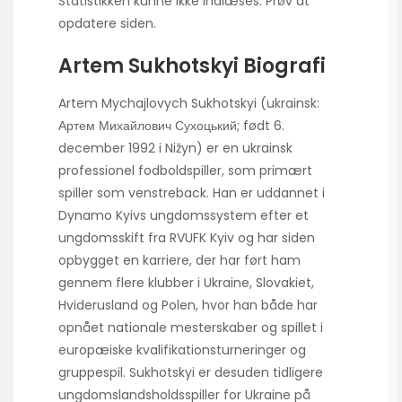
Statistikken kunne ikke indlæses. Prøv at
opdatere siden.
Artem Sukhotskyi Biografi
Artem Mychajlovych Sukhotskyi (ukrainsk:
Артем Михайлович Сухоцький; født 6.
december 1992 i Nižyn) er en ukrainsk
professionel fodboldspiller, som primært
spiller som venstreback. Han er uddannet i
Dynamo Kyivs ungdomssystem efter et
ungdomsskift fra RVUFK Kyiv og har siden
opbygget en karriere, der har ført ham
gennem flere klubber i Ukraine, Slovakiet,
Hviderusland og Polen, hvor han både har
opnået nationale mesterskaber og spillet i
europæiske kvalifikationsturneringer og
gruppespil. Sukhotskyi er desuden tidligere
ungdomslandsholdsspiller for Ukraine på