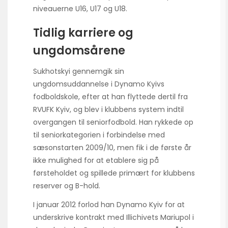
niveauerne U16, U17 og U18.
Tidlig karriere og
ungdomsårene
Sukhotskyi gennemgik sin
ungdomsuddannelse i Dynamo Kyivs
fodboldskole, efter at han flyttede dertil fra
RVUFK Kyiv, og blev i klubbens system indtil
overgangen til seniorfodbold. Han rykkede op
til seniorkategorien i forbindelse med
sæsonstarten 2009/10, men fik i de første år
ikke mulighed for at etablere sig på
førsteholdet og spillede primært for klubbens
reserver og B-hold.
I januar 2012 forlod han Dynamo Kyiv for at
underskrive kontrakt med Illichivets Mariupol i