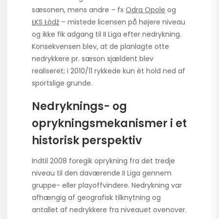
sæsonen, mens andre – fx
Odra Opole
og
ŁKS Łódź
– mistede licensen på højere niveau
og ikke fik adgang til II Liga efter nedrykning.
Konsekvensen blev, at de planlagte otte
nedrykkere pr. sæson sjældent blev
realiseret; i 2010/11 rykkede kun ét hold ned af
sportslige grunde.
Nedryknings- og
oprykningsmekanismer i et
historisk perspektiv
Indtil 2008 foregik oprykning fra det tredje
niveau til den daværende II Liga gennem
gruppe- eller playoffvindere. Nedrykning var
afhængig af geografisk tilknytning og
antallet af nedrykkere fra niveauet ovenover.