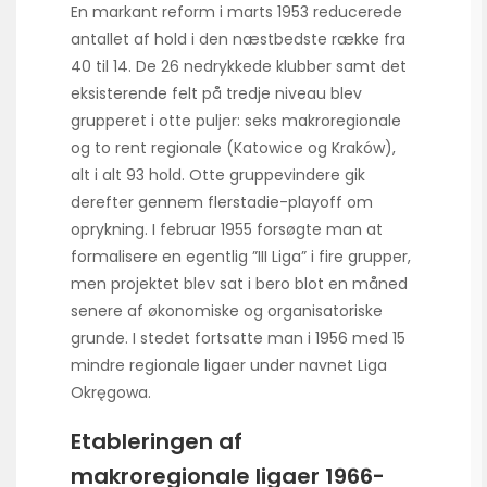
En markant reform i marts 1953 reducerede
antallet af hold i den næstbedste række fra
40 til 14. De 26 nedrykkede klubber samt det
eksisterende felt på tredje niveau blev
grupperet i otte puljer: seks makroregionale
og to rent regionale (Katowice og Kraków),
alt i alt 93 hold. Otte gruppevindere gik
derefter gennem flerstadie-playoff om
oprykning. I februar 1955 forsøgte man at
formal­isere en egentlig ”III Liga” i fire grupper,
men projektet blev sat i bero blot en måned
senere af økonomiske og organisatoriske
grunde. I stedet fortsatte man i 1956 med 15
mindre regionale ligaer under navnet Liga
Okręgowa.
Etableringen af
makroregionale ligaer 1966-