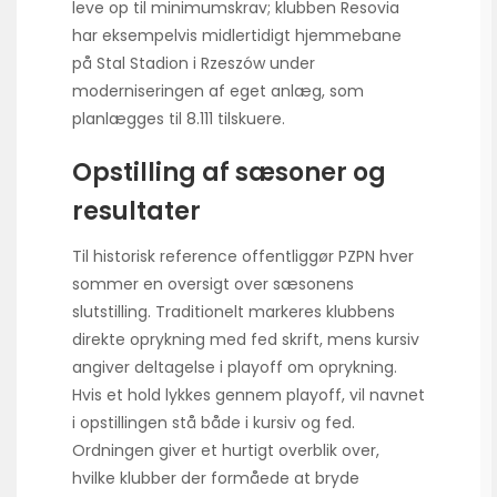
leve op til minimums­krav; klubben Resovia
har eksempelvis midlertidigt hjemmebane
på Stal Stadion i Rzeszów under
moderniseringen af eget anlæg, som
planlægges til 8.111 tilskuere.
Opstilling af sæsoner og
resultater
Til historisk reference offentliggør PZPN hver
sommer en oversigt over sæsonens
slutstilling. Traditionelt markeres klubbens
direkte oprykning med fed skrift, mens kursiv
angiver deltagelse i playoff om oprykning.
Hvis et hold lykkes gennem playoff, vil navnet
i opstillingen stå både i kursiv og fed.
Ordningen giver et hurtigt overblik over,
hvilke klubber der formåede at bryde