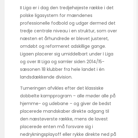
II Liga er i dag den tredjehøjeste række i det
polske ligasystem for mændenes
professionelle fodbold og udgør dermed det
tredje centrale niveau i en struktur, som over
næsten et århundrede er blevet justeret,
omdøbt og reformeret adskillige gange.
Ligaen placerer sig umiddelbart under I Liga
og over III Liga og samler siden 2014/15-
sæsonen 18 klubber fra hele landet i én
landsdækkende division.
Turneringen afvikles efter det klassiske
dobbelte kampprogram – alle møder alle på
hjemme- og udebane – og giver de bedst
placerede mandskaber direkte adgang til
den næstøverste række, mens de lavest
placerede enten må forsvare sig i
nedryknings­playoff eller rykke direkte ned på