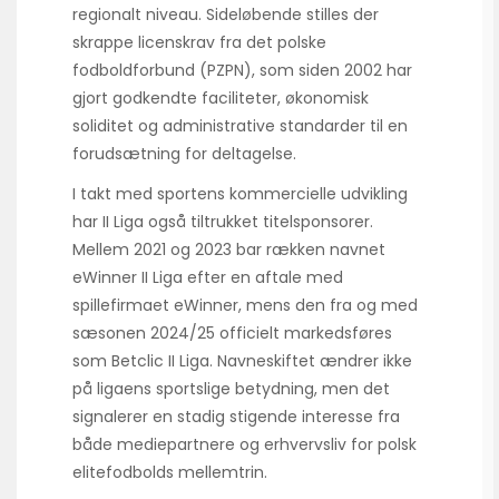
regionalt niveau. Sideløbende stilles der
skrappe licens­krav fra det polske
fodboldforbund (PZPN), som siden 2002 har
gjort godkendte faciliteter, økonomisk
soliditet og administrative standarder til en
forudsætning for deltagelse.
I takt med sportens kommercielle udvikling
har II Liga også tiltrukket titelsponsorer.
Mellem 2021 og 2023 bar rækken navnet
eWinner II Liga efter en aftale med
spillefirmaet eWinner, mens den fra og med
sæsonen 2024/25 officielt markedsføres
som Betclic II Liga. Navneskiftet ændrer ikke
på ligaens sportslige betydning, men det
signalerer en stadig stigende interesse fra
både mediepartnere og erhvervsliv for polsk
elitefodbolds mellemtrin.