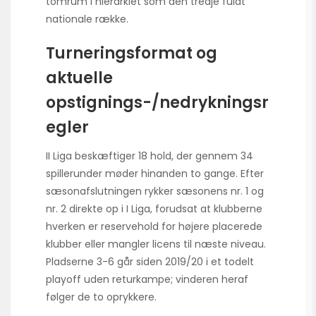
tomrum i hierarkiet som den tredje fuldt
nationale række.
Turneringsformat og
aktuelle
opstignings-/nedrykningsr
egler
II Liga beskæftiger 18 hold, der gennem 34
spillerunder møder hinanden to gange. Efter
sæsonafslutningen rykker sæsonens nr. 1 og
nr. 2 direkte op i I Liga, forudsat at klubberne
hverken er reservehold for højere placerede
klubber eller mangler licens til næste niveau.
Pladserne 3-6 går siden 2019/20 i et todelt
playoff uden returkampe; vinderen heraf
følger de to oprykkere.