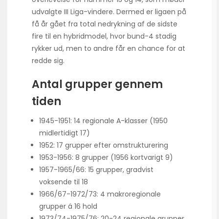
udvalgte III Liga-vindere. Dermed er ligaen på
få år gået fra total nedrykning af de sidste
fire til en hybridmodel, hvor bund-4 stadig
rykker ud, men to andre får en chance for at
redde sig.
Antal grupper gennem
tiden
1945-1951: 14 regionale A-klasser (1950
midlertidigt 17)
1952: 17 grupper efter omstrukturering
1953-1956: 8 grupper (1956 kortvarigt 9)
1957-1965/66: 15 grupper, gradvist
voksende til 18
1966/67-1972/73: 4 makroregionale
grupper á 16 hold
1973/74-1975/76: 20-24 regionale grupper