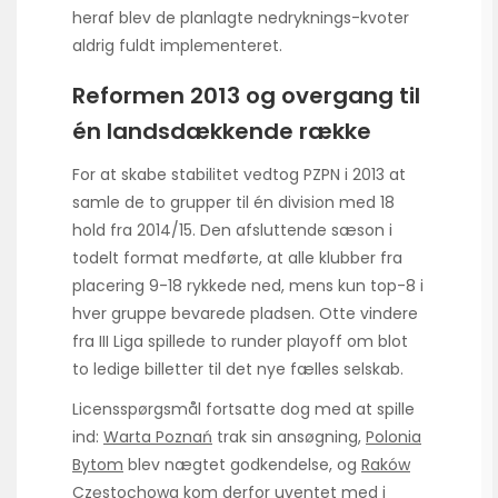
heraf blev de planlagte nedryknings-kvoter
aldrig fuldt implementeret.
Reformen 2013 og overgang til
én landsdækkende række
For at skabe stabilitet vedtog PZPN i 2013 at
samle de to grupper til én division med 18
hold fra 2014/15. Den afsluttende sæson i
todelt format medførte, at alle klubber fra
placering 9-18 rykkede ned, mens kun top-8 i
hver gruppe bevarede pladsen. Otte vindere
fra III Liga spillede to runder playoff om blot
to ledige billetter til det nye fælles selskab.
Licensspørgsmål fortsatte dog med at spille
ind:
Warta Poznań
trak sin ansøgning,
Polonia
Bytom
blev nægtet godkendelse, og
Raków
Częstochowa
kom derfor uventet med i