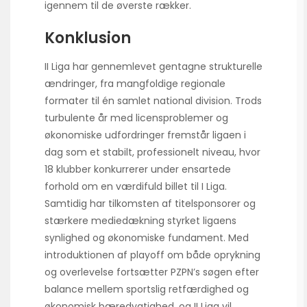
igennem til de øverste rækker.
Konklusion
II Liga har gennemlevet gentagne strukturelle
ændringer, fra mangfoldige regionale
formater til én samlet national division. Trods
turbulente år med licensproblemer og
økonomiske udfordringer fremstår ligaen i
dag som et stabilt, professionelt niveau, hvor
18 klubber konkurrerer under ensartede
forhold om en værdifuld billet til I Liga.
Samtidig har tilkomsten af titelsponsorer og
stærkere mediedækning styrket ligaens
synlighed og økonomiske fundament. Med
introduktionen af playoff om både oprykning
og overlevelse fortsætter PZPN’s søgen efter
balance mellem sportslig retfærdighed og
økonomisk bæredygtighed, og II Liga vil