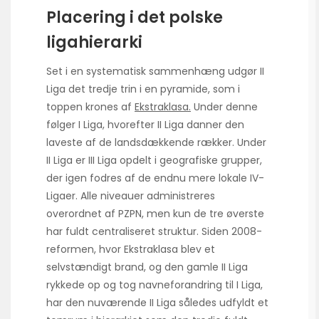
Placering i det polske
ligahierarki
Set i en systematisk sammenhæng udgør II
Liga det tredje trin i en pyramide, som i
toppen krones af
Ekstraklasa.
Under denne
følger I Liga, hvorefter II Liga danner den
laveste af de landsdækkende rækker. Under
II Liga er III Liga opdelt i geografiske grupper,
der igen fodres af de endnu mere lokale IV-
Ligaer. Alle niveauer administreres
overordnet af PZPN, men kun de tre øverste
har fuldt centraliseret struktur. Siden 2008-
reformen, hvor Ekstraklasa blev et
selvstændigt brand, og den gamle II Liga
rykkede op og tog navneforandring til I Liga,
har den nuværende II Liga således udfyldt et