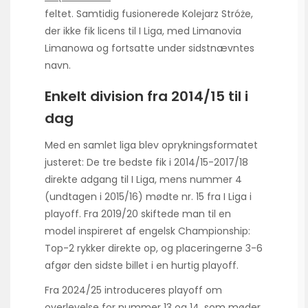
feltet. Samtidig fusionerede Kolejarz Stróże,
der ikke fik licens til I Liga, med Limanovia
Limanowa og fortsatte under sidstnævntes
navn.
Enkelt division fra 2014/15 til i
dag
Med en samlet liga blev oprykningsformatet
justeret: De tre bedste fik i 2014/15-2017/18
direkte adgang til I Liga, mens nummer 4
(undtagen i 2015/16) mødte nr. 15 fra I Liga i
playoff. Fra 2019/20 skiftede man til en
model inspireret af engelsk Championship:
Top-2 rykker direkte op, og placeringerne 3-6
afgør den sidste billet i en hurtig playoff.
Fra 2024/25 introduceres playoff om
overlevelse for nummer 13 og 14, som møder