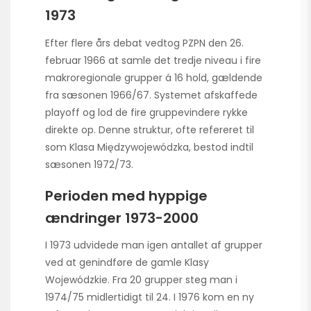
1973
Efter flere års debat vedtog PZPN den 26.
februar 1966 at samle det tredje niveau i fire
makroregionale grupper á 16 hold, gældende
fra sæsonen 1966/67. Systemet afskaffede
playoff og lod de fire gruppevindere rykke
direkte op. Denne struktur, ofte refereret til
som Klasa Międzywojewódzka, bestod indtil
sæsonen 1972/73.
Perioden med hyppige
ændringer 1973-2000
I 1973 udvidede man igen antallet af grupper
ved at genindføre de gamle Klasy
Wojewódzkie. Fra 20 grupper steg man i
1974/75 midlertidigt til 24. I 1976 kom en ny