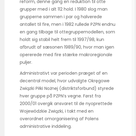
reform, denne gang en reduktion til otte
grupper med i alt 112 hold. I 1980 slog man
grupperne sammen i par og halverede
antallet til fire, men i 1982 rullede PZPN endnu
en gang tilbage til ottegruppemodellen, som
holdt sig stabil helt frem til 1997/98, kun
afbrudt af sæsonen 1989/90, hvor man igen
opererede med fire stærke makroregionale
puljer.
Administrativt var perioden præget af en
decentral model, hvor udvalgte Okręgowe
Związki Piłki Nożnej (distriktsforbund) styrede
hver gruppe på PZPN’s vegne. Først fra
2000/01 overgik ansvaret til de nyoprettede
Wojewódzkie Związki, i takt med en
overordnet omorganisering af Polens
administrative inddeling.