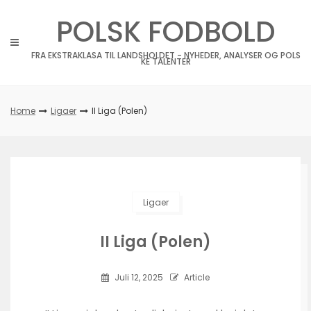
Skip
POLSK FODBOLD
to
content
FRA EKSTRAKLASA TIL LANDSHOLDET - NYHEDER, ANALYSER OG POLS
KE TALENTER
Home
Ligaer
II Liga (Polen)
Ligaer
II Liga (Polen)
Juli 12, 2025
Article