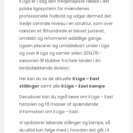
II Liga er i dag den tredjehøjeste række i det
polske ligasystem for mændenes
professionelle fodbold og udgør dermed det
tredje centrale niveau i en struktur, som over
næsten et århundrede er blevet justeret,
omdøbt og reformeret adskillige gange.
Ligaen placerer sig umiddelbart under I Liga
og over III Liga og samler siden 2014/15-
sæsonen 18 klubber fra hele landet i én
landsdækkende division.
Her kan du se de aktuelle
II Liga – East
stillinger
samt alle
II Liga – East kampe
Derudover kan du også læse om II Liga – East
historien og få masser af spændende
information om II Liga – East.
Vi opdaterer løbende stillinger og kampe, så
du altid kan følge med i, hvordan det går i II