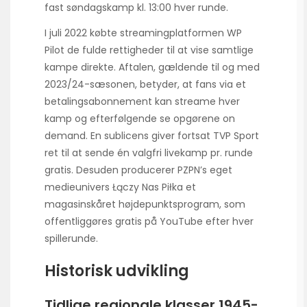
fast søndagskamp kl. 13:00 hver runde.
I juli 2022 købte streamingplatformen WP
Pilot de fulde rettigheder til at vise samtlige
kampe direkte. Aftalen, gældende til og med
2023/24-sæsonen, betyder, at fans via et
betalingsabonnement kan streame hver
kamp og efterfølgende se opgørene on
demand. En sublicens giver fortsat TVP Sport
ret til at sende én valgfri livekamp pr. runde
gratis. Desuden producerer PZPN’s eget
medieunivers Łączy Nas Piłka et
magasinskåret højdepunktsprogram, som
offentliggøres gratis på YouTube efter hver
spillerunde.
Historisk udvikling
Tidlige regionale klasser 1945-