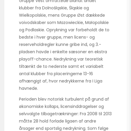
Gruppe Vest omfattede blandt andet
klubber fra Dolnośląskie, Śląskie og
Wielkopolskie, mens Gruppe Øst dækkede
voivodskaber som Mazowieckie, Małopolskie
og Podlaskie. Oprykning var forbeholdt de to
bedste i hver gruppe, men licens- og
reserveholdregler kunne gribe ind, og 3.-
pladsen havde i enkelte sæsoner en ekstra
playoff-chance. Nedrykning var teoretisk
tiltænkt de to nederste samt et variabelt
antal klubber fra placeringerne 13-16
afhængigt af, hvor nedrykkerne fra I Liga
havnede.
Perioden blev notorisk turbulent på grund af
økonomiske kollaps, licensinddragelser og
selvvalgte tilbagetrækninger: Fra 2008 til 2013
måtte 28 hold forlade ligaen af andre
årsager end sportslig nedrykning. Som følge