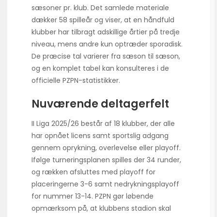
sæsoner pr. klub. Det samlede materiale
dækker 58 spilleår og viser, at en håndfuld
klubber har tilbragt adskillige årtier på tredje
niveau, mens andre kun optræder sporadisk.
De præcise tal varierer fra sæson til sæson,
og en komplet tabel kan konsulteres i de
officielle PZPN-statistikker.
Nuværende deltagerfelt
II Liga 2025/26 består af 18 klubber, der alle
har opnået licens samt sportslig adgang
gennem oprykning, overlevelse eller playoff.
Ifølge turneringsplanen spilles der 34 runder,
og rækken afsluttes med playoff for
placeringerne 3-6 samt nedryknings­playoff
for nummer 13-14. PZPN gør løbende
opmærksom på, at klubbens stadion skal