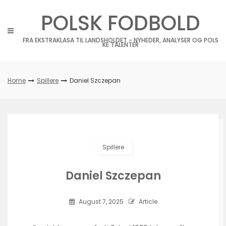
Skip
POLSK FODBOLD
to
content
FRA EKSTRAKLASA TIL LANDSHOLDET - NYHEDER, ANALYSER OG POLS
KE TALENTER
Home
Spillere
Daniel Szczepan
Spillere
Daniel Szczepan
August 7, 2025
Article