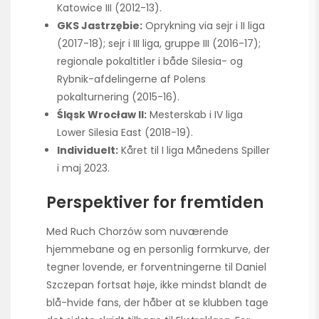
Katowice III (2012-13).
GKS Jastrzębie:
Oprykning via sejr i II liga
(2017-18); sejr i III liga, gruppe III (2016-17);
regionale pokaltitler i både Silesia- og
Rybnik-afdelingerne af Polens
pokalturnering (2015-16).
Śląsk Wrocław II:
Mesterskab i IV liga
Lower Silesia East (2018-19).
Individuelt:
Kåret til I liga
Månedens Spiller
i maj 2023.
Perspektiver for fremtiden
Med Ruch Chorzów som nuværende
hjemmebane og en personlig formkurve, der
tegner lovende, er forventningerne til Daniel
Szczepan fortsat høje, ikke mindst blandt de
blå-hvide fans, der håber at se klubben tage