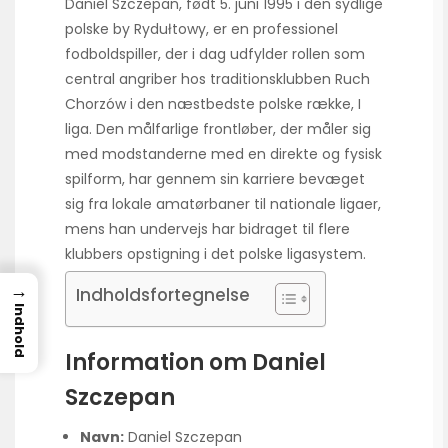
Daniel Szczepan, født 5. juni 1995 i den sydlige
polske by Rydułtowy, er en professionel
fodboldspiller, der i dag udfylder rollen som
central angriber hos traditionsklubben Ruch
Chorzów i den næstbedste polske række, I
liga. Den målfarlige frontløber, der måler sig
med modstanderne med en direkte og fysisk
spilform, har gennem sin karriere bevæget
sig fra lokale amatørbaner til nationale ligaer,
mens han undervejs har bidraget til flere
klubbers opstigning i det polske ligasystem.
→
Indholdsfortegnelse
Indhold
Information om Daniel
Szczepan
Navn:
Daniel Szczepan