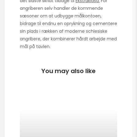
det sidste skridt tilbage til
Ekstraklasa.
For
angriberen selv handler de kommende
sæsoner om at udbygge målkontoen,
bidrage til endnu en oprykning og cementere
sin plads i rækken af moderne schlesiske
angribere, der kombinerer hårdt arbejde med
mål på tavlen.
You may also like