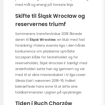
med mål og energi på forreste linje.
Skifte til Śląsk Wrocław og
reservernes triumf
Sommerens transfervindue 2018 åbnede
døren til
Śląsk Wrocław
, en klub med fast
forankring i Polens øverste liga. I den hårde
konkurrence om pladserne optrådte
Szczepan både for førsteholdet og for
reserveholdet,
Śląsk Wrocław II
. Særligt med
andetholdet satte han sig igennem og var
med til at sikre mesterskabet i
IV liga Lower
Silesia East
i sæsonen 2018-19, hvilket
bekræftede hans evne til at løfte sine
holdkammerater i jagten på oprykninger.
Tiden i Ruch Chorzów