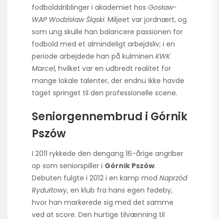
fodbolddriblinger i akademiet hos
Gosław-
WAP Wodzisław Śląski
. Miljøet var jordnært, og
som ung skulle han balancere passionen for
fodbold med et almindeligt arbejdsliv; i en
periode arbejdede han på kulminen
KWK
Marcel
, hvilket var en udbredt realitet for
mange lokale talenter, der endnu ikke havde
taget springet til den professionelle scene.
Seniorgennembrud i Górnik
Pszów
I 2011 rykkede den dengang 16-årige angriber
op som seniorspiller i
Górnik Pszów
.
Debuten fulgte i 2012 i en kamp mod
Naprzód
Rydułtowy
, en klub fra hans egen fødeby,
hvor han markerede sig med det samme
ved at score. Den hurtige tilvænning til