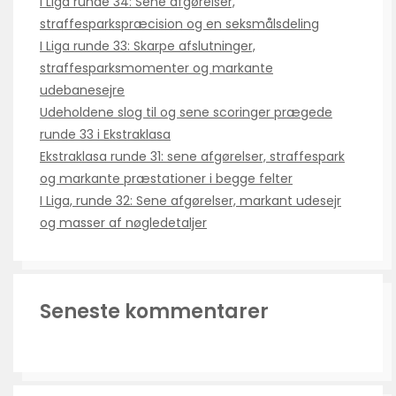
I Liga runde 34: Sene afgørelser,
straffesparkspræcision og en seksmålsdeling
I Liga runde 33: Skarpe afslutninger,
straffesparksmomenter og markante
udebanesejre
Udeholdene slog til og sene scoringer prægede
runde 33 i Ekstraklasa
Ekstraklasa runde 31: sene afgørelser, straffespark
og markante præstationer i begge felter
I Liga, runde 32: Sene afgørelser, markant udesejr
og masser af nøgledetaljer
Seneste kommentarer