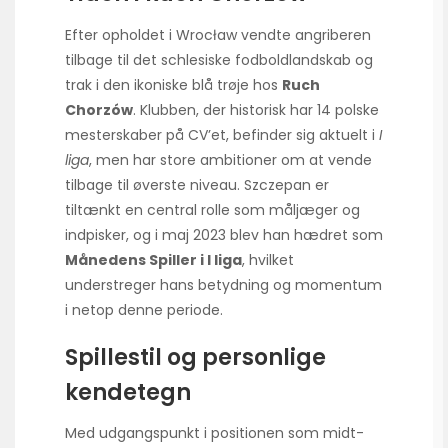
Efter opholdet i Wrocław vendte angriberen
tilbage til det schlesiske fodboldlandskab og
trak i den ikoniske blå trøje hos
Ruch
Chorzów
. Klubben, der historisk har 14 polske
mesterskaber på CV’et, befinder sig aktuelt i
I
liga
, men har store ambitioner om at vende
tilbage til øverste niveau. Szczepan er
tiltænkt en central rolle som måljæger og
indpisker, og i maj 2023 blev han hædret som
Månedens Spiller i I liga
, hvilket
understreger hans betydning og momentum
i netop denne periode.
Spillestil og personlige
kendetegn
Med udgangspunkt i positionen som midt-