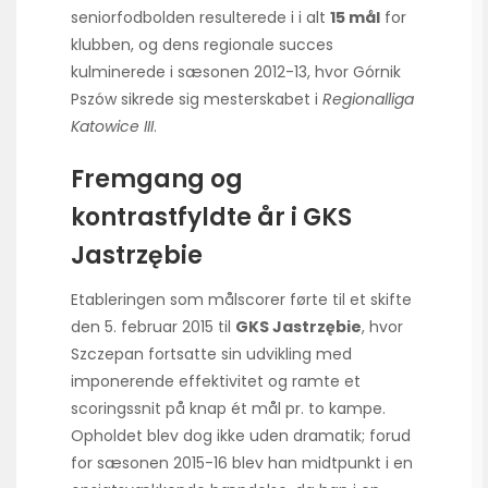
seniorfodbolden resulterede i i alt
15 mål
for
klubben, og dens regionale succes
kulminerede i sæsonen 2012-13, hvor Górnik
Pszów sikrede sig mesterskabet i
Regionalliga
Katowice III
.
Fremgang og
kontrastfyldte år i GKS
Jastrzębie
Etableringen som målscorer førte til et skifte
den 5. februar 2015 til
GKS Jastrzębie
, hvor
Szczepan fortsatte sin udvikling med
imponerende effektivitet og ramte et
scoringssnit på knap ét mål pr. to kampe.
Opholdet blev dog ikke uden dramatik; forud
for sæsonen 2015-16 blev han midtpunkt i en