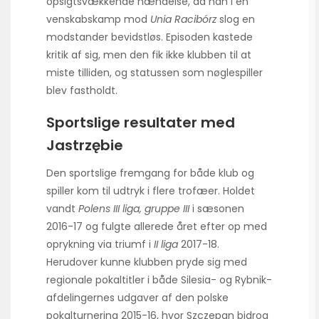
opsigtsvækkende hændelse, da han i en
venskabskamp mod
Unia Racibórz
slog en
modstander bevidstløs. Episoden kastede
kritik af sig, men den fik ikke klubben til at
miste tilliden, og statussen som nøglespiller
blev fastholdt.
Sportslige resultater med
Jastrzębie
Den sportslige fremgang for både klub og
spiller kom til udtryk i flere trofæer. Holdet
vandt
Polens III liga, gruppe III
i sæsonen
2016-17 og fulgte allerede året efter op med
oprykning via triumf i
II liga
2017-18.
Herudover kunne klubben pryde sig med
regionale pokaltitler i både Silesia- og Rybnik-
afdelingernes udgaver af den polske
pokalturnering 2015-16, hvor Szczepan bidrog