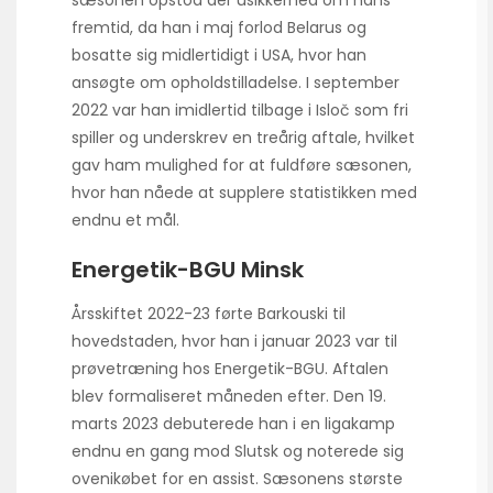
sæsonen opstod der usikkerhed om hans
fremtid, da han i maj forlod Belarus og
bosatte sig midlertidigt i USA, hvor han
ansøgte om opholdstilladelse. I september
2022 var han imidlertid tilbage i Isloč som fri
spiller og underskrev en treårig aftale, hvilket
gav ham mulighed for at fuldføre sæsonen,
hvor han nåede at supplere statistikken med
endnu et mål.
Energetik-BGU Minsk
Årsskiftet 2022-23 førte Barkouski til
hovedstaden, hvor han i januar 2023 var til
prøvetræning hos Energetik-BGU. Aftalen
blev formaliseret måneden efter. Den 19.
marts 2023 debuterede han i en ligakamp
endnu en gang mod Slutsk og noterede sig
ovenikøbet for en assist. Sæsonens største