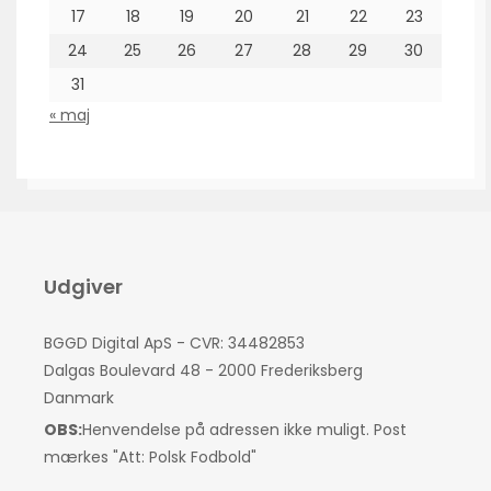
17
18
19
20
21
22
23
24
25
26
27
28
29
30
31
« maj
Udgiver
BGGD Digital ApS - CVR: 34482853
Dalgas Boulevard 48 - 2000 Frederiksberg
Danmark
OBS:
Henvendelse på adressen ikke muligt. Post
mærkes "Att: Polsk Fodbold"