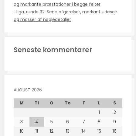
og markante præstationer i begge felter
I Liga, runde 32: Sene afgørelser, markant udesejr
og masser af nøgledetaljer
Seneste kommentarer
AUGUST 2026
M
Ti
O
To
F
L
S
1
2
3
4
5
6
7
8
9
10
11
12
13
14
15
16