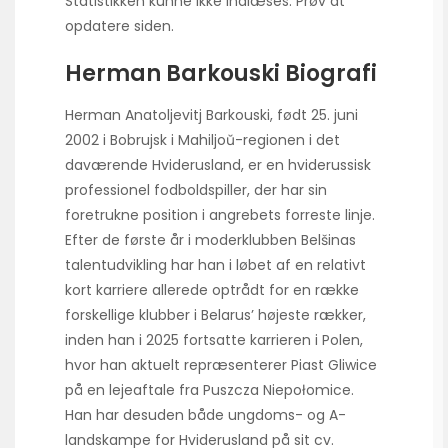
Statistikken kunne ikke indlæses. Prøv at
opdatere siden.
Herman Barkouski Biografi
Herman Anatoljevitj Barkouski, født 25. juni
2002 i Bobrujsk i Mahiljoŭ-regionen i det
daværende Hviderusland, er en hviderussisk
professionel fodboldspiller, der har sin
foretrukne position i angrebets forreste linje.
Efter de første år i moderklubben Belšinas
talentudvikling har han i løbet af en relativt
kort karriere allerede optrådt for en række
forskellige klubber i Belarus’ højeste rækker,
inden han i 2025 fortsatte karrieren i Polen,
hvor han aktuelt repræsenterer Piast Gliwice
på en lejeaftale fra Puszcza Niepołomice.
Han har desuden både ungdoms- og A-
landskampe for Hviderusland på sit cv.