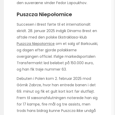
den suveræne vinder Fedor Lapoukhov.
Puszcza Niepołomice
Succesen i Brest førte til et internationalt
skridt. 28. januar 2025 indgik Dinamo Brest en
aftale med den polske Ekstraklasa-klub
Puszcza Niepołomice
om et salg af Barkouski,
og dagen efter gjorde polakkerne
overgangen officiel. Ifølge markedsportalen
Transfermarkt lød beløbet på 150.000 euro,
og han fik trøje nummer 63.
Debuten i Polen kom 2. februar 2025 mod
Górnik Zabrze, hvor han entrede banen i det
69. minut og fik et gult kort kort før slutfløjt.
Frem til sæsonafslutningen noterede han sig
for 17 kampe, fire mål og tre assists, men
trods hans bidrag kunne Puszcza ikke undgå