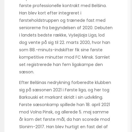
første professionelle kontrakt med Belšina.
Han blev kort efter integreret i
førsteholdstruppen og trænede fast med
seniorerne fra begyndelsen af 2020. Debuten
i landets bedste række, Vyšejšaja Liga, lod
dog vente på sig til 22. marts 2020, hvor han
som 88.-minuts-indskifter fik sine første
kompetitive minutter mod FC Minsk. Samlet
set registrerede han fem ligakampe den
sæson.
Efter Belšinas nedrykning forberedte klubben
sig på sæsonen 2021 i Første liga, og her tog
Barkouski et markant skridt i sin udvikling.
Første sæsonkamp spillede han 18. april 2021
mod Volna Pinsk, og allerede 5. maj samme
år kom det første mål, da han scorede mod
Slonim-2017. Han blev hurtigt en fast del af