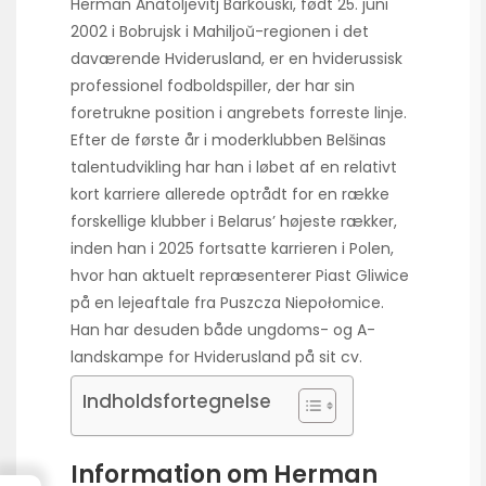
Herman Anatoljevitj Barkouski, født 25. juni
2002 i Bobrujsk i Mahiljoŭ-regionen i det
daværende Hviderusland, er en hviderussisk
professionel fodboldspiller, der har sin
foretrukne position i angrebets forreste linje.
Efter de første år i moderklubben Belšinas
talentudvikling har han i løbet af en relativt
kort karriere allerede optrådt for en række
forskellige klubber i Belarus’ højeste rækker,
inden han i 2025 fortsatte karrieren i Polen,
hvor han aktuelt repræsenterer Piast Gliwice
på en lejeaftale fra Puszcza Niepołomice.
Han har desuden både ungdoms- og A-
landskampe for Hviderusland på sit cv.
Indholdsfortegnelse
Information om Herman