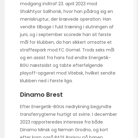
modgang indtraf 23. april 2023 mod
Shakhtyor Salihorsk, hvor han pådrog sig en
meniskruptur, der krævede operation. Han
vendte tilbage i fuld træning i slutningen af
juni, og i september scorede han sit første
mål for klubben, da han sikkert omsatte et
straffespark mod FC Gomel. Trods seks mål
og en assist fra hans fod endte Energetik-
BGU næstsidst og tabte efterfølgende
playoff-opgøret mod Vitebsk, hvilket sendte
klubben ned i Første liga.
Dinamo Brest
Efter Energetik-BGUs nedrykning begyndte
transferrygterne hurtigt at svirre. I december
2023 rapporteredes interesse fra både
Dinamo Minsk og Neman Grodno, og kort
efter kom også BATE Borisov på banen.