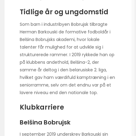
Tidlige år og ungdomstid
Som barn i industribyen Bobrujsk tilbragte
Herman Barkouski de formative fodboldår i
Belšina Bobrujsks akademi, hvor lokale
talenter får mulighed for at udvikle sig i
strukturerede rammer. I 2019 rykkede han op
på klubbens andethold, Belšina-2, der
samme år deltog i den belarusiske 2. liga,
hvilket gav ham værdifuld kamptræning i en
seniorramme, selv om det endnu var på et
lavere niveau end den nationale top.
Klubkarriere
Belšina Bobrujsk
I september 2019 underskrev Barkouski sin