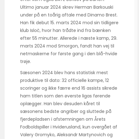
Ultimo januar 2024 skrev Herman Barkouski
under på en toårig aftale med Dinamo Brest.
Han fik debut 15. marts 2024 mod sin tidligere
klub Isloč, hvor han trådte ind fra bænken
efter 55 minutter. Allerede i næste kamp, 29.
marts 2024 mod Smorgon, fandt han vej til
netmaskerne for første gang i den blå-hvide
trøje.
Sæsonen 2024 blev hans statistisk mest
produktive til dato: 32 officielle kampe, 12
scoringer og ikke færre end 16 assists sikrede
ham titlen som den øverste ligas førende
oplægger. Han blev desuden kåret til
sæsonens bedste angriber og sluttede på
fjerdepladsen i afstemningen om Årets
Fodboldspiller i Hviderusland, kun overgået af
Valery Gromyko, Aleksandr Martynovich og