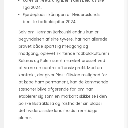
Kåret til “Årets angriber” i den belarusiske
liga 2024.
Fjerdeplads i kåringen af Hvideruslands
bedste fodboldspiller 2024.
Selv om Herman Barkouski endnu kun er i
begyndelsen af sine tyvere, har han allerede
prøvet både sportslig medgang og
modgang, oplevet skiftende fodboldkulturer i
Belarus og Polen samt mærket presset ved
at være en central offensiv profil. Med en
kontrakt, der giver Piast Gliwice mulighed for
at købe ham permanent, kan de kommende
sæsoner blive afgørende for, om han
etablerer sig som en markant skikkelse i den
polske Ekstraklasa og fastholder sin plads i
det hviderussiske landsholds fremtidige
planer.