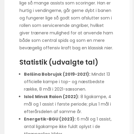
lige så mange assists som scoringer. Han er
hurtig i vendingerne, går gerne dybt i banen
og fungerer lige så godt som afslutter som i
rollen som servicerende angriber, hvilket
giver trænere mulighed for at anvende ham
både som central spids og som en mere
bevægelig offensiv kraft bag en klassisk nier.
Statistik (udvalgte tal)
Belšina Bobrujsk (2019-2021):
Mindst 13
officielle kampe i top- og næstbedste
række, 8 mål i 2021-sæsonen.
Isloč Minsk Raion (2022):
8 ligakampe, 4
mål og 1 assist i første periode; plus 1 mål i
efterårsdelen af samme år.
Energetik-BGU (2023):
6 mål og 1 assist,
antal ligakampe ikke fuldt oplyst i de
tilgængelige kilder.