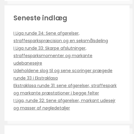
Seneste indlæg
I Liga runde 34: Sene afgørelser,
straffesparkspræcision og en seksmålsdeling
I Liga runde 33: Skarpe afslutninger,
straffesparksmomenter og markante
udebanesejre
Udeholdene slog til og sene scoringer prægede
runde 33 i Ekstraklasa
Ekstraklasa runde 31: sene afgørelser, straffespark
og markante præstationer i begge felter
I Liga, runde 32: Sene afgørelser, markant udesejr
og masser af nøgledetaljer