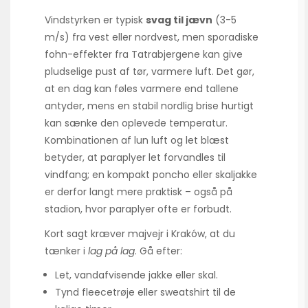
Vindstyrken er typisk
svag til jævn
(3-5
m/s) fra vest eller nordvest, men sporadiske
fohn-effekter fra Tatra­bjergene kan give
pludselige pust af tør, varmere luft. Det gør,
at en dag kan føles varmere end tallene
antyder, mens en stabil nordlig brise hurtigt
kan sænke den oplevede temperatur.
Kombinationen af lun luft og let blæst
betyder, at paraplyer let forvandles til
vindfang; en kompakt poncho eller skaljakke
er derfor langt mere praktisk – også på
stadion, hvor paraplyer ofte er forbudt.
Kort sagt kræver majvejr i Kraków, at du
tænker i
lag på lag
. Gå efter:
Let, vandafvisende jakke eller skal.
Tynd fleecetrøje eller sweatshirt til de