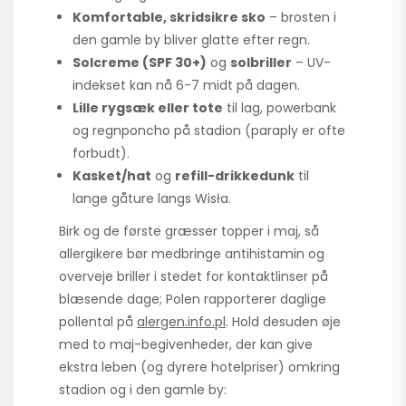
Komfortable, skridsikre sko
– brosten i
den gamle by bliver glatte efter regn.
Solcreme (SPF 30+)
og
solbriller
– UV-
indekset kan nå 6-7 midt på dagen.
Lille rygsæk eller tote
til lag, powerbank
og regnponcho på stadion (paraply er ofte
forbudt).
Kasket/hat
og
refill-drikkedunk
til
lange gåture langs Wisła.
Birk og de første græsser topper i maj, så
allergikere bør medbringe antihistamin og
overveje briller i stedet for kontaktlinser på
blæsende dage; Polen rapporterer daglige
pollental på
alergen.info.pl
. Hold desuden øje
med to maj-begivenheder, der kan give
ekstra leben (og dyrere hotelpriser) omkring
stadion og i den gamle by: