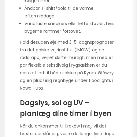
kølige timer.
Åndbar T-shirt/polo til de varme
eftermiddage.
Vandfaste sneakers eller lette støvler, hvis
bygerne rammer fortovet.
Hold desuden øje med 3-5-døgnsprognoser
fra det polske vejrinstitut (
IMGW
) og en
radar­app; vejret skifter hurtigt, men med et
par fleksible tekstil­valg i rygsækken er du
dækket ind til både solskin på Rynek Główny
og en pludselig regnbyge under floodlights i
Nowa Huta.
Dagslys, sol og UV –
planlæg dine timer i byen
Når du ankommer til Kraków i maj, vil det
første, der slår dig, være de lange, lyse dage.