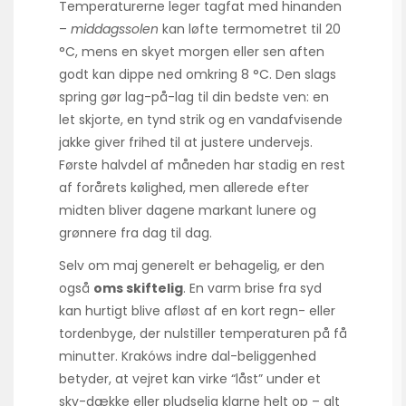
Temperaturerne leger tagfat med hinanden
–
middagssolen
kan løfte termometret til 20
°C, mens en skyet morgen eller sen aften
godt kan dippe ned omkring 8 °C. Den slags
spring gør lag-på-lag til din bedste ven: en
let skjorte, en tynd strik og en vandafvisende
jakke giver frihed til at justere undervejs.
Første halvdel af måneden har stadig en rest
af forårets kølighed, men allerede efter
midten bliver dagene markant lunere og
grønnere fra dag til dag.
Selv om maj generelt er behagelig, er den
også
oms skiftelig
. En varm brise fra syd
kan hurtigt blive afløst af en kort regn- eller
tordenbyge, der nulstiller temperaturen på få
minutter. Krakóws indre dal-beliggenhed
betyder, at vejret kan virke “låst” under et
sky-dække eller pludselig klarne helt op – alt