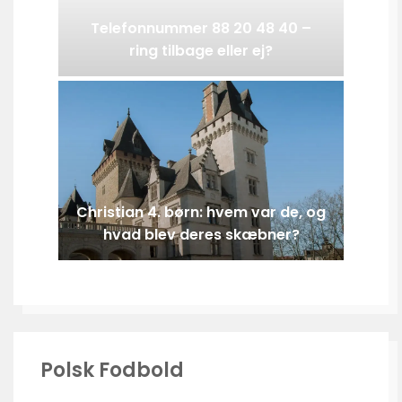
Telefonnummer 88 20 48 40 –
ring tilbage eller ej?
Christian 4. børn: hvem var de, og
hvad blev deres skæbner?
Polsk Fodbold