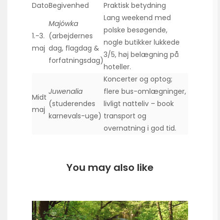
Dato
Begivenhed
Praktisk betydning
Lang weekend med
Majówka
polske besøgende,
1.-3.
(arbejdernes
nogle butikker lukkede
maj
dag, flagdag &
3/5, høj belægning på
forfatningsdag)
hoteller.
Koncerter og optog;
Juwenalia
flere bus-omlægninger,
Midt
(studerendes
livligt natteliv – book
maj
karnevals-uge)
transport og
overnatning i god tid.
You may also like