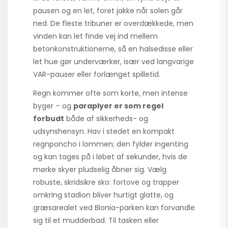
pausen og en let, foret jakke når solen går
ned. De fleste tribuner er overdækkede, men
vinden kan let finde vej ind mellem
betonkonstruktionerne, så en halsedisse eller
let hue gør underværker, især ved langvarige
VAR-pauser eller forlænget spilletid.
Regn kommer ofte som korte, men intense
byger – og
paraplyer er som regel
forbudt
både af sikkerheds- og
udsynshensyn. Hav i stedet en kompakt
regnponcho i lommen; den fylder ingenting
og kan tages på i løbet af sekunder, hvis de
mørke skyer pludselig åbner sig. Vælg
robuste, skridsikre sko: fortove og trapper
omkring stadion bliver hurtigt glatte, og
græsarealet ved Blonia-parken kan forvandle
sig til et mudderbad. Til tasken eller