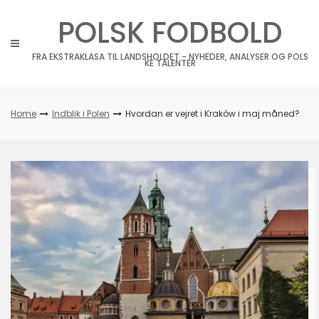
Skip
POLSK FODBOLD
to
content
FRA EKSTRAKLASA TIL LANDSHOLDET - NYHEDER, ANALYSER OG POLS
KE TALENTER
Home
Indblik i Polen
Hvordan er vejret i Kraków i maj måned?