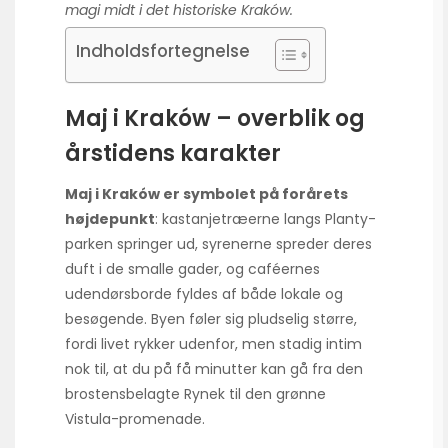
magi midt i det historiske Kraków.
Indholdsfortegnelse
Maj i Kraków – overblik og
årstidens karakter
Maj i Kraków er symbolet på forårets
højdepunkt
: kastanjetræerne langs Planty-
parken springer ud, syrenerne spreder deres
duft i de smalle gader, og caféernes
udendørs­borde fyldes af både lokale og
besøgende. Byen føler sig pludselig større,
fordi livet rykker udenfor, men stadig intim
nok til, at du på få minutter kan gå fra den
brostensbelagte Rynek til den grønne
Vistula-promenade.