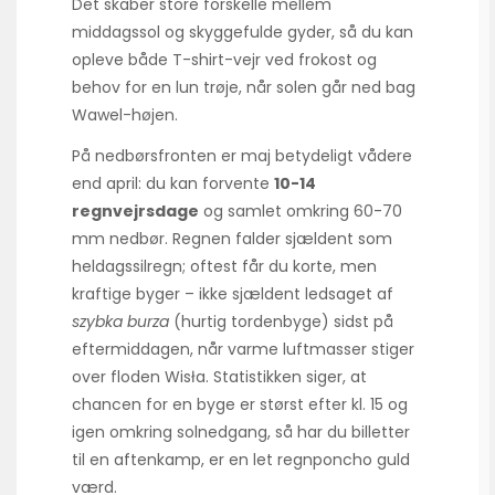
Det skaber store forskelle mellem
middagssol og skyggefulde gyder, så du kan
opleve både T-shirt-vejr ved frokost og
behov for en lun trøje, når solen går ned bag
Wawel-højen.
På nedbørsfronten er maj betydeligt vådere
end april: du kan forvente
10-14
regnvejrsdage
og samlet omkring 60-70
mm nedbør. Regnen falder sjældent som
heldags­silregn; oftest får du korte, men
kraftige byger – ikke sjældent ledsaget af
szybka burza
(hurtig tordenbyge) sidst på
eftermiddagen, når varme luftmasser stiger
over floden Wisła. Statistikken siger, at
chancen for en byge er størst efter kl. 15 og
igen omkring solnedgang, så har du billetter
til en aften­kamp, er en let regnponcho guld
værd.