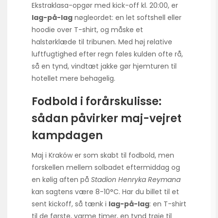
Ekstraklasa-opgør med kick-off kl. 20:00, er
lag-på-lag
nøgleordet: en let softshell eller
hoodie over T-shirt, og måske et
halstørklæde til tribunen. Med høj relative
luftfugtighed efter regn føles kulden ofte rå,
så en tynd, vindtæt jakke gør hjemturen til
hotellet mere behagelig.
Fodbold i forårskulisse:
sådan påvirker maj-vejret
kampdagen
Maj i Kraków er som skabt til fodbold, men
forskellen mellem solbadet eftermiddag og
en kølig aften på
Stadion Henryka Reymana
kan sagtens være 8-10°C. Har du billet til et
sent kickoff, så tænk i
lag-på-lag
: en T-shirt
til de første, varme timer, en tynd trøje til