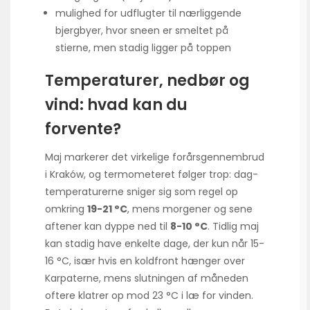
mulighed for udflugter til nærliggende
bjergbyer, hvor sneen er smeltet på
stierne, men stadig ligger på toppen
Temperaturer, nedbør og
vind: hvad kan du
forvente?
Maj markerer det virkelige forårs­gennembrud
i Kraków, og termometeret følger trop: dag­
temperaturerne sniger sig som regel op
omkring
19-21 °C
, mens morgener og sene
aftener kan dyppe ned til
8-10 °C
. Tidlig maj
kan stadig have enkelte dage, der kun når 15-
16 °C, især hvis en koldfront hænger over
Karpaterne, mens slutningen af måneden
oftere klatrer op mod 23 °C i læ for vinden.