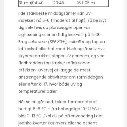
31. maj
04:40
20:45
16 t 05 m
I de stærkeste middagstimer kan UV-
indekset nå 5-6 (moderat til højt), så beskyt
dig selv hvis du planlægger open-air
sightseeing eller en tidlig kick-off på 15:00.
Brug
solcreme (SPF 30+), solbriller
og tag en
let kasket eller hat med. Husk også: selv hvis
skyerne dækker, slipper UV gennem, og ved
flodbredden forstærker refleksionen
effekten. Overvej at lægge de mest
anstrengende aktiviteter om formiddagen
eller efter kl. 17, hvor både UV og
temperaturer daler.
Når solen går ned, falder termometeret
hurtigt 6-8 °C – fra behagelige 19-21 °C til
blot 11-13 °C. Skal du på aftenvandring i det
jødiske kvarter Kazimierz eller se et sent