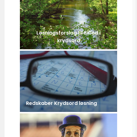
Løsningsforslag til Biflod i
krydsord
Redskaber Krydsord løsning