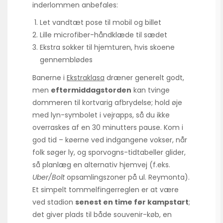
inderlommen anbefales:
Let vandtæt pose til mobil og billet
Lille microfiber-håndklæde til sædet
Ekstra sokker til hjemturen, hvis skoene
gennemblødes
Banerne i
Ekstraklasa
dræner generelt godt,
men
eftermiddagstorden
kan tvinge
dommeren til kortvarig afbrydelse; hold øje
med lyn-symbolet i vejrapps, så du ikke
overraskes af en 30 minutters pause. Kom i
god tid – køerne ved indgangene vokser, når
folk søger ly, og sporvogns-tidtabeller glider,
så planlæg en alternativ hjemvej (f.eks.
Uber/Bolt
opsamlingszoner på ul. Reymonta).
Et simpelt tommelfinger­reglen er at være
ved stadion
senest en time før kampstart
;
det giver plads til både souvenir-køb, en