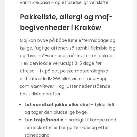
varm
kiełbasa
– og et pludseligt vejrskifte.
Pakkeliste, allergi og maj-
begivenheder i Kraków
Maj kan byde på både lune eftermiddage og
kølige, fugtige aftener, så tænk i fleksible lag
og “hvis nu”-scenarier, når kufferten pakkes.
Tjek den lokale vejrudsigt 3-5 dage før
afrejse – fx på det polske meteorologiske
instituts side IMGW eller via en radar-app
som
RainViewer
– og justér nedenstående
basis-liste derefter:
Let vandtæt jakke eller skal
– fylder lidt
og tager den pludselige byge.
Lun trøje/hoodie
– særligt til kampe med
sen kickoff eller biergarten-besøg efter
solnedgang.