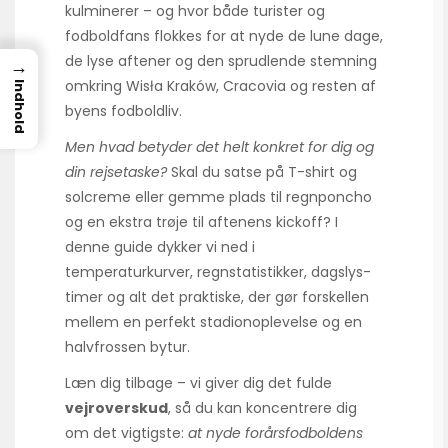
kulminerer – og hvor både turister og
fodboldfans flokkes for at nyde de lune dage,
de lyse aftener og den sprudlende stemning
→
omkring Wisła Kraków, Cracovia og resten af
Indhold
byens fodboldliv.
Men hvad betyder det helt konkret for dig og
din rejsetaske?
Skal du satse på T-shirt og
solcreme eller gemme plads til regnponcho
og en ekstra trøje til aftenens kickoff? I
denne guide dykker vi ned i
temperaturkurver, regnstatistikker, dagslys­
timer og alt det praktiske, der gør forskellen
mellem en perfekt stadion­oplevelse og en
halvfrossen bytur.
Læn dig tilbage – vi giver dig det fulde
vejroverskud
, så du kan koncentrere dig
om det vigtigste:
at nyde forårsfodboldens