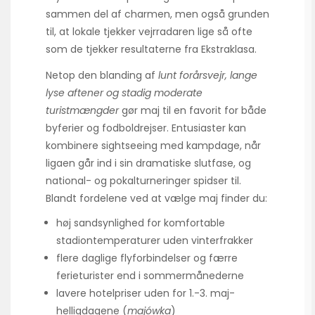
sammen del af charmen, men også grunden
til, at lokale tjekker vejrradaren lige så ofte
som de tjekker resultaterne fra Ekstraklasa.
Netop den blanding af
lunt forårsvejr, lange
lyse aftener og stadig moderate
turistmængder
gør maj til en favorit for både
byferier og fodboldrejser. Entusiaster kan
kombinere sightseeing med kampdage, når
ligaen går ind i sin dramatiske slutfase, og
national- og pokalturneringer spidser til.
Blandt fordelene ved at vælge maj finder du:
høj sandsynlighed for komfortable
stadion­temperaturer uden vinterfrakker
flere daglige flyforbindelser og færre
ferieturister end i sommermånederne
lavere hotelpriser uden for 1.-3. maj-
helligdagene (
majówka
)