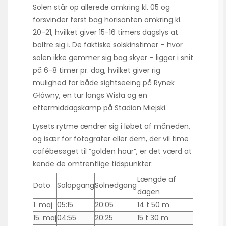
Solen står op allerede omkring kl. 05 og
forsvinder først bag horisonten omkring kl.
20-21, hvilket giver 15-16 timers dagslys at
boltre sig i. De faktiske solskinstimer – hvor
solen ikke gemmer sig bag skyer – ligger i snit
på 6-8 timer pr. dag, hvilket giver rig
mulighed for både sightseeing på Rynek
Główny, en tur langs Wisła og en
eftermiddagskamp på Stadion Miejski.
Lysets rytme ændrer sig i løbet af måneden,
og især for fotografer eller dem, der vil time
cafébesøget til “golden hour”, er det værd at
kende de omtrentlige tidspunkter:
Længde af
Dato
Solopgang
Solnedgang
dagen
1. maj
05:15
20:05
14 t 50 m
15. maj
04:55
20:25
15 t 30 m