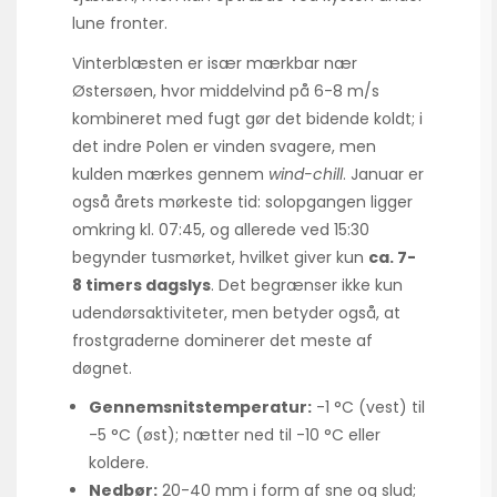
lune fronter.
Vinterblæsten er især mærkbar nær
Østersøen, hvor middelvind på 6-8 m/s
kombineret med fugt gør det bidende koldt; i
det indre Polen er vinden svagere, men
kulden mærkes gennem
wind-chill
. Januar er
også årets mørkeste tid: solopgangen ligger
omkring kl. 07:45, og allerede ved 15:30
begynder tusmørket, hvilket giver kun
ca. 7-
8 timers dagslys
. Det begrænser ikke kun
udendørsaktiviteter, men betyder også, at
frostgraderne dominerer det meste af
døgnet.
Gennemsnitstemperatur:
-1 °C (vest) til
-5 °C (øst); nætter ned til -10 °C eller
koldere.
Nedbør:
20-40 mm i form af sne og slud;