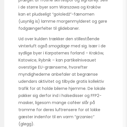
præget af frosne skiftespor og signalfejl. Selv
i de større byer som Warszawa og Kraków
kan et pludseligt “gołoledź”-fænomen
(usynlig is) lamme morgenmylderet og gøre
fodgængerfelter til glidebaner.
Ud over kulden trækker den stillestående
vinterluft også
smogdage
med sig. Især i de
sydlige byer i Karpaternes forland – Kraków,
Katowice, Rybnik – kan partikelniveauet
overstige EU-grænserne, hvorefter
myndighederne anbefaler at begrænse
udendørs aktivitet og tilbyde gratis kollektiv
trafik for at holde bilerne hjemme. De lokale
pakker sig derfor ind i halsedisser og FFP2-
masker, ligesom mange caféer slår på
tromme for deres luftrensere for at lokke
gæster indenfor til en varm “grzaniec”
(gløgg).