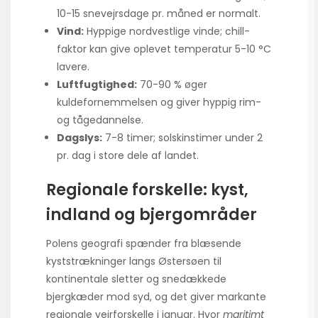
10-15 snevejrsdage pr. måned er normalt.
Vind:
Hyppige nordvestlige vinde; chill-
faktor kan give oplevet temperatur 5-10 °C
lavere.
Luftfugtighed:
70-90 % øger
kuldefornemmelsen og giver hyppig rim-
og tågedannelse.
Dagslys:
7-8 timer; solskinstimer under 2
pr. dag i store dele af landet.
Regionale forskelle: kyst,
indland og bjergområder
Polens geografi spænder fra blæsende
kyststrækninger langs Østersøen til
kontinentale sletter og snedækkede
bjergkæder mod syd, og det giver markante
regionale vejrforskelle i januar. Hvor
maritimt