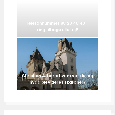
Telefonnummer 88 20 48 40 –
ring tilbage eller ej?
Christian 4. børn: hvem var de, og
hvad blev deres skæbner?