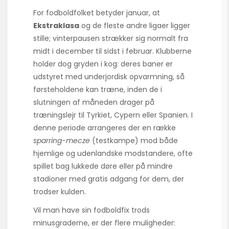
For fodboldfolket betyder januar, at
Ekstraklasa
og de fleste andre ligaer ligger
stille; vinterpausen strækker sig normalt fra
midt i december til sidst i februar. Klubberne
holder dog gryden i kog: deres baner er
udstyret med underjordisk opvarmning, så
førsteholdene kan træne, inden de i
slutningen af måneden drager på
træningslejr til Tyrkiet, Cypern eller Spanien. I
denne periode arrangeres der en række
sparring-mecze
(testkampe) mod både
hjemlige og udenlandske modstandere, ofte
spillet bag lukkede døre eller på mindre
stadioner med gratis adgang for dem, der
trodser kulden.
Vil man have sin fodboldfix trods
minusgraderne, er der flere muligheder: