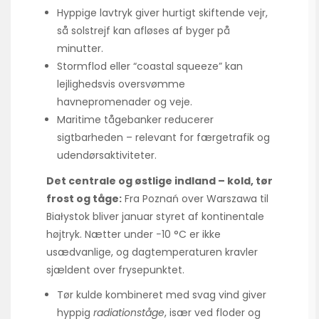
Hyppige lavtryk giver hurtigt skiftende vejr,
så solstrejf kan afløses af byger på
minutter.
Stormflod eller “coastal squeeze” kan
lejlighedsvis oversvømme
havnepromenader og veje.
Maritime tågebanker reducerer
sigtbarheden – relevant for færgetrafik og
udendørsaktiviteter.
Det centrale og østlige indland – kold, tør
frost og tåge:
Fra Poznań over Warszawa til
Białystok bliver januar styret af kontinentale
højtryk. Nætter under −10 °C er ikke
usædvanlige, og dagtemperaturen kravler
sjældent over frysepunktet.
Tør kulde kombineret med svag vind giver
hyppig
radiationståge
, især ved floder og