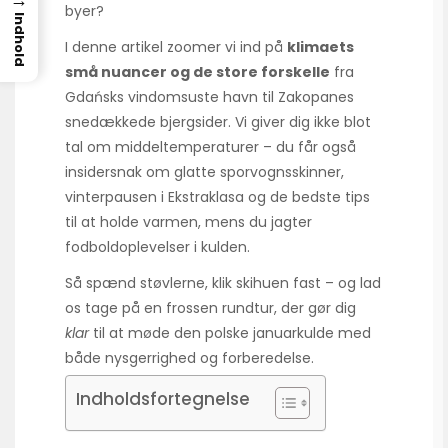
byer?
Indhold
I denne artikel zoomer vi ind på
klimaets
små nuancer og de store forskelle
fra
Gdańsks vindomsuste havn til Zakopanes
snedækkede bjergsider. Vi giver dig ikke blot
tal om middeltemperaturer – du får også
insidersnak om glatte sporvognsskinner,
vinterpausen i Ekstraklasa og de bedste tips
til at holde varmen, mens du jagter
fodboldoplevelser i kulden.
Så spænd støvlerne, klik skihuen fast – og lad
os tage på en frossen rundtur, der gør dig
klar
til at møde den polske januarkulde med
både nysgerrighed og forberedelse.
Indholdsfortegnelse