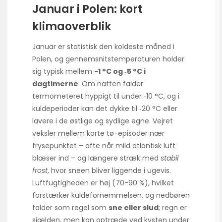
Januar i Polen: kort
klimaoverblik
Januar er statistisk den koldeste måned i
Polen, og gennemsnitstemperaturen holder
sig typisk mellem
-1 °C og ‑5 °C i
dagtimerne
. Om natten falder
termometeret hyppigt til under ‑10 °C, og i
kuldeperioder kan det dykke til ‑20 °C eller
lavere i de østlige og sydlige egne. Vejret
veksler mellem korte tø-episoder nær
frysepunktet – ofte når mild atlantisk luft
blæser ind – og længere stræk med
stabil
frost
, hvor sneen bliver liggende i ugevis.
Luftfugtigheden er høj (70-90 %), hvilket
forstærker kuldefornemmelsen, og nedbøren
falder som regel som
sne eller slud
; regn er
sjælden, men kan optræde ved kysten under