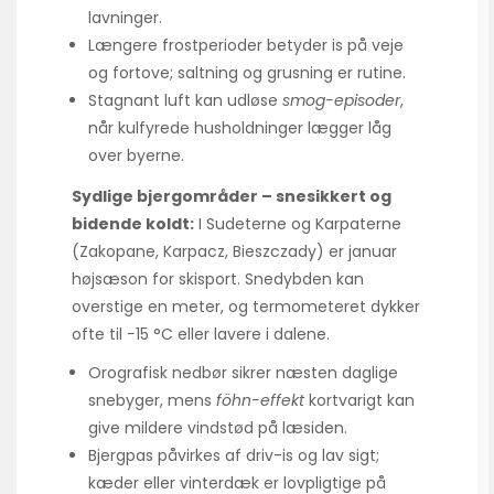
lavninger.
Længere frostperioder betyder is på veje
og fortove; saltning og grusning er rutine.
Stagnant luft kan udløse
smog-episoder
,
når kulfyrede husholdninger lægger låg
over byerne.
Sydlige bjergområder – snesikkert og
bidende koldt:
I Sudeterne og Karpaterne
(Zakopane, Karpacz, Bieszczady) er januar
højsæson for skisport. Sne­dybden kan
overstige en meter, og termometeret dykker
ofte til −15 °C eller lavere i dalene.
Orografisk nedbør sikrer næsten daglige
snebyger, mens
föhn-effekt
kortvarigt kan
give mildere vindstød på læsiden.
Bjergpas påvirkes af driv-is og lav sigt;
kæder eller vinterdæk er lovpligtige på