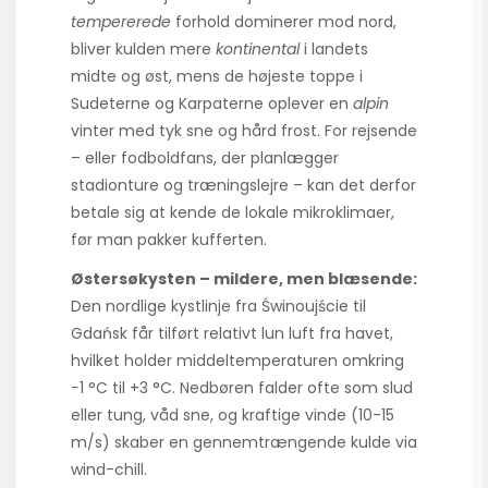
tempererede
forhold dominerer mod nord,
bliver kulden mere
kontinental
i landets
midte og øst, mens de højeste toppe i
Sudeterne og Karpaterne oplever en
alpin
vinter med tyk sne og hård frost. For rejsende
– eller fodboldfans, der planlægger
stadionture og træningslejre – kan det derfor
betale sig at kende de lokale mikroklimaer,
før man pakker kufferten.
Østersøkysten – mildere, men blæsende:
Den nordlige kystlinje fra Świnoujście til
Gdańsk får tilført relativt lun luft fra havet,
hvilket holder middeltemperaturen omkring
−1 °C til +3 °C. Nedbøren falder ofte som slud
eller tung, våd sne, og kraftige vinde (10-15
m/s) skaber en gennemtrængende kulde via
wind-chill.