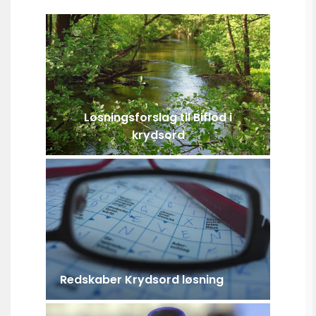
Løsningsforslag til Biflod i
krydsord
Redskaber Krydsord løsning