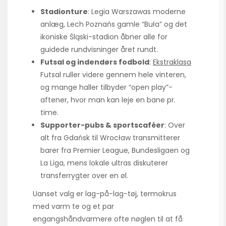
Stadionture
: Legia Warszawas moderne
anlæg, Lech Poznańs gamle “Buła” og det
ikoniske Śląski-stadion åbner alle for
guidede rundvisninger året rundt.
Futsal og indendørs fodbold
:
Ekstraklasa
Futsal ruller videre gennem hele vinteren,
og mange haller tilbyder “open play”-
aftener, hvor man kan leje en bane pr.
time.
Supporter-pubs & sportscaféer
: Over
alt fra Gdańsk til Wrocław transmitterer
barer fra Premier League, Bundesligaen og
La Liga, mens lokale ultras diskuterer
transferrygter over en øl.
Uanset valg er lag-på-lag-tøj, termokrus
med varm te og et par
engangshåndvarmere ofte nøglen til at få