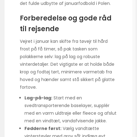
det fulde udbytte af januarfodbold i Polen.
Forberedelse og gode råd
til rejsende
Vejret i januar kan skifte fra tøvejr til hård
frost på få timer, så pak tasken som
polakkerne selv: lag på lag og robuste
vinterdetaljer. Det vigtigste er at holde både
krop og fodtøj tørt, minimere varmetab fra
hoved og hænder samt stå sikkert på glatte
fortove.
Lag-på-lag:
Start med en
svedtransporterende baselayer, supplér
med en varm uldtrøje eller fleece og afslut
med en vindtæt, vandafvisende jakke.
Fødderne først:
Vælg vandtætte
vinterstøvler med grov sål; indlæg evt.