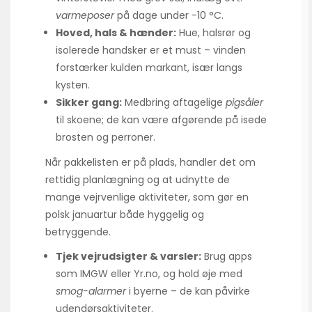
varmeposer
på dage under -10 °C.
Hoved, hals & hænder:
Hue, halsrør og
isolerede handsker er et must – vinden
forstærker kulden markant, især langs
kysten.
Sikker gang:
Medbring aftagelige
pigsåler
til skoene; de kan være afgørende på isede
brosten og perroner.
Når pakkelisten er på plads, handler det om
rettidig planlægning og at udnytte de
mange vejrvenlige aktiviteter, som gør en
polsk januartur både hyggelig og
betryggende.
Tjek vejrudsigter & varsler:
Brug apps
som IMGW eller Yr.no, og hold øje med
smog-alarmer
i byerne – de kan påvirke
udendørsaktiviteter.