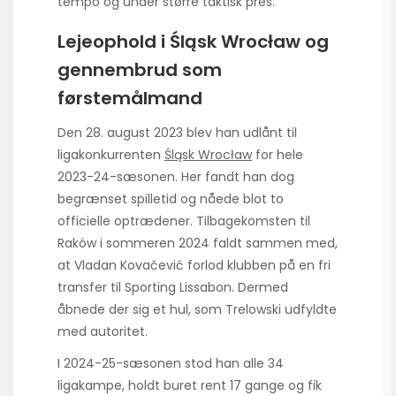
tempo og under større taktisk pres.
Lejeophold i Śląsk Wrocław og
gennembrud som
førstemålmand
Den 28. august 2023 blev han udlånt til
ligakonkurrenten
Śląsk Wrocław
for hele
2023-24-sæsonen. Her fandt han dog
begrænset spilletid og nåede blot to
officielle optrædener. Tilbagekomsten til
Raków i sommeren 2024 faldt sammen med,
at Vladan Kovačević forlod klubben på en fri
transfer til Sporting Lissabon. Dermed
åbnede der sig et hul, som Trelowski udfyldte
med autoritet.
I 2024-25-sæsonen stod han alle 34
ligakampe, holdt buret rent 17 gange og fik