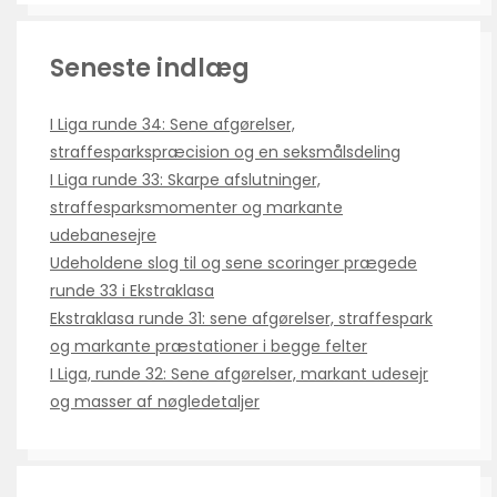
Seneste indlæg
I Liga runde 34: Sene afgørelser,
straffesparkspræcision og en seksmålsdeling
I Liga runde 33: Skarpe afslutninger,
straffesparksmomenter og markante
udebanesejre
Udeholdene slog til og sene scoringer prægede
runde 33 i Ekstraklasa
Ekstraklasa runde 31: sene afgørelser, straffespark
og markante præstationer i begge felter
I Liga, runde 32: Sene afgørelser, markant udesejr
og masser af nøgledetaljer