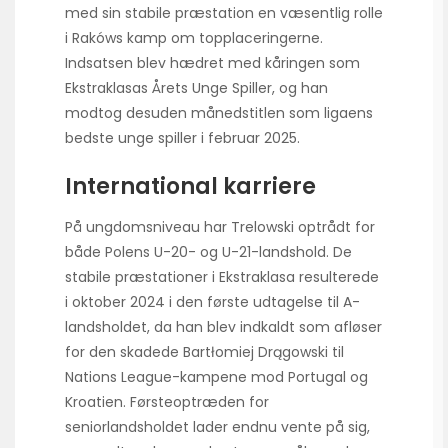
med sin stabile præstation en væsentlig rolle
i Rakóws kamp om topplaceringerne.
Indsatsen blev hædret med kåringen som
Ekstraklasas Årets Unge Spiller, og han
modtog desuden månedstitlen som ligaens
bedste unge spiller i februar 2025.
International karriere
På ungdomsniveau har Trelowski optrådt for
både Polens U-20- og U-21-landshold. De
stabile præstationer i Ekstraklasa resulterede
i oktober 2024 i den første udtagelse til A-
landsholdet, da han blev indkaldt som afløser
for den skadede Bartłomiej Drągowski til
Nations League-kampene mod Portugal og
Kroatien. Førsteoptræden for
seniorlandsholdet lader endnu vente på sig,