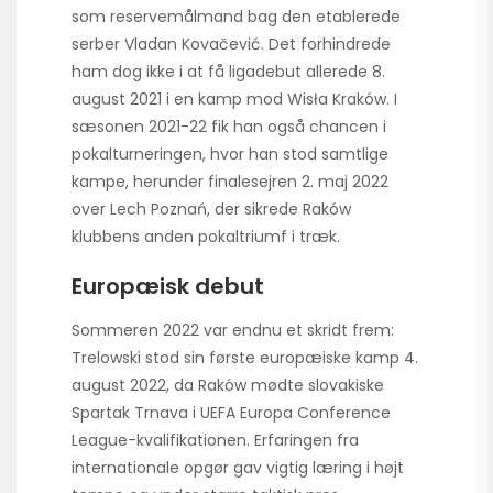
som reservemålmand bag den etablerede
serber Vladan Kovačević. Det forhindrede
ham dog ikke i at få ligadebut allerede 8.
august 2021 i en kamp mod Wisła Kraków. I
sæsonen 2021-22 fik han også chancen i
pokalturneringen, hvor han stod samtlige
kampe, herunder finalesejren 2. maj 2022
over Lech Poznań, der sikrede Raków
klubbens anden pokaltriumf i træk.
Europæisk debut
Sommeren 2022 var endnu et skridt frem:
Trelowski stod sin første europæiske kamp 4.
august 2022, da Raków mødte slovakiske
Spartak Trnava i UEFA Europa Conference
League-kvalifikationen. Erfaringen fra
internationale opgør gav vigtig læring i højt