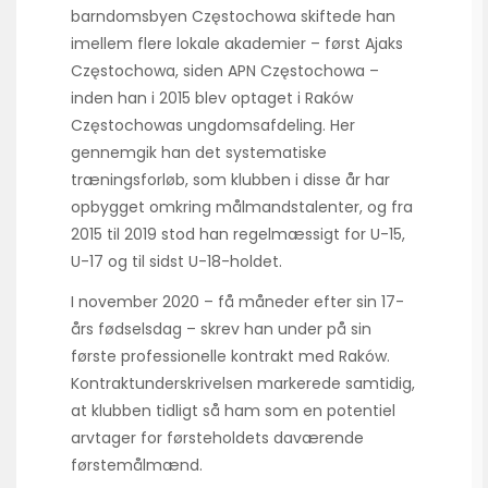
barndomsbyen Częstochowa skiftede han
imellem flere lokale akademier – først Ajaks
Częstochowa, siden APN Częstochowa –
inden han i 2015 blev optaget i Raków
Częstochowas ungdomsafdeling. Her
gennemgik han det systematiske
træningsforløb, som klubben i disse år har
opbygget omkring målmandstalenter, og fra
2015 til 2019 stod han regelmæssigt for U-15,
U-17 og til sidst U-18-holdet.
I november 2020 – få måneder efter sin 17-
års fødselsdag – skrev han under på sin
første professionelle kontrakt med Raków.
Kontraktunderskrivelsen markerede samtidig,
at klubben tidligt så ham som en potentiel
arvtager for førsteholdets daværende
førstemålmænd.