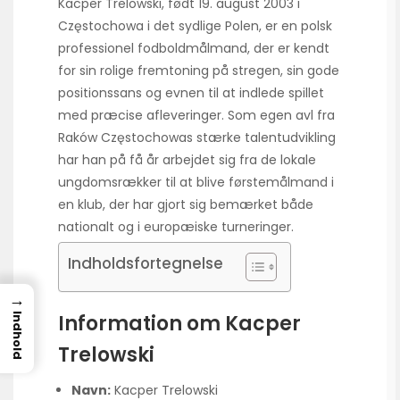
Kacper Trelowski, født 19. august 2003 i
Częstochowa i det sydlige Polen, er en polsk
professionel fodboldmålmand, der er kendt
for sin rolige fremtoning på stregen, sin gode
positionssans og evnen til at indlede spillet
med præcise afleveringer. Som egen avl fra
Raków Częstochowas stærke talentudvikling
har han på få år arbejdet sig fra de lokale
ungdomsrækker til at blive førstemålmand i
en klub, der har gjort sig bemærket både
nationalt og i europæiske turneringer.
Indholdsfortegnelse
→
Information om Kacper
Indhold
Trelowski
Navn:
Kacper Trelowski