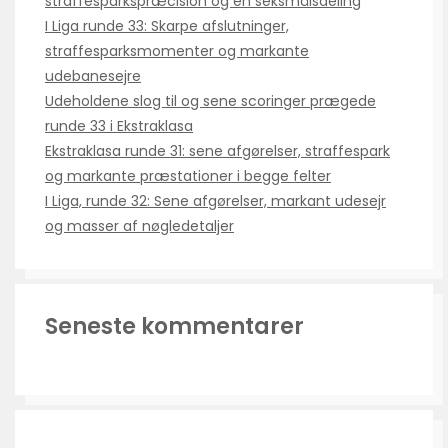
straffesparkspræcision og en seksmålsdeling
I Liga runde 33: Skarpe afslutninger,
straffesparksmomenter og markante
udebanesejre
Udeholdene slog til og sene scoringer prægede
runde 33 i Ekstraklasa
Ekstraklasa runde 31: sene afgørelser, straffespark
og markante præstationer i begge felter
I Liga, runde 32: Sene afgørelser, markant udesejr
og masser af nøgledetaljer
Seneste kommentarer