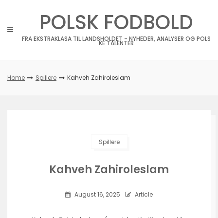
Skip
POLSK FODBOLD
to
content
FRA EKSTRAKLASA TIL LANDSHOLDET - NYHEDER, ANALYSER OG POLS
KE TALENTER
Home
Spillere
Kahveh Zahiroleslam
Spillere
Kahveh Zahiroleslam
August 16, 2025
Article