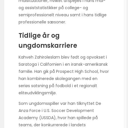
målsituationer, hvilket afspejles i hans mål-
og assiststatistikker på college- og
semiprofessionelt niveau samt i hans tidlige
professionelle sæsoner.
Tidlige år og
ungdomskarriere
Kahveh Zahiroleslam blev født og opvokset i
Saratoga i Californien i en iransk-amerikansk
familie. Han gik på Prospect High School, hvor
han kombinerede skolegangen med en
seriøs satsning på fodbold i et regionalt
eliteudviklingsmiljø.
Som ungdomsspiller var han tilknyttet De
Anza Force i U.S. Soccer Development
Academy (USSDA), hvor han spillede på
teams, der konkurrerede i landets