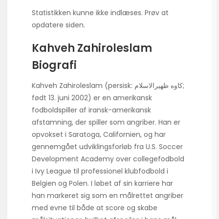
Statistikken kunne ikke indlæses. Prøv at
opdatere siden.
Kahveh Zahiroleslam
Biografi
Kahveh Zahiroleslam (persisk: کاوه ظهیرالاسلام;
født 13. juni 2002) er en amerikansk
fodboldspiller af iransk-amerikansk
afstamning, der spiller som angriber. Han er
opvokset i Saratoga, Californien, og har
gennemgået udviklingsforløb fra U.S. Soccer
Development Academy over collegefodbold
i Ivy League til professionel klubfodbold i
Belgien og Polen. I løbet af sin karriere har
han markeret sig som en målrettet angriber
med evne til både at score og skabe