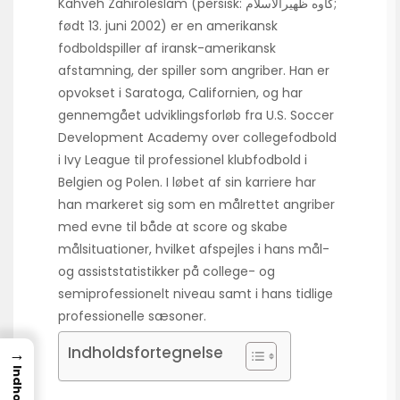
Kahveh Zahiroleslam (persisk: کاوه ظهیرالاسلام;
født 13. juni 2002) er en amerikansk
fodboldspiller af iransk-amerikansk
afstamning, der spiller som angriber. Han er
opvokset i Saratoga, Californien, og har
gennemgået udviklingsforløb fra U.S. Soccer
Development Academy over collegefodbold
i Ivy League til professionel klubfodbold i
Belgien og Polen. I løbet af sin karriere har
han markeret sig som en målrettet angriber
med evne til både at score og skabe
målsituationer, hvilket afspejles i hans mål-
og assiststatistikker på college- og
semiprofessionelt niveau samt i hans tidlige
professionelle sæsoner.
Indholdsfortegnelse
→
Indhold