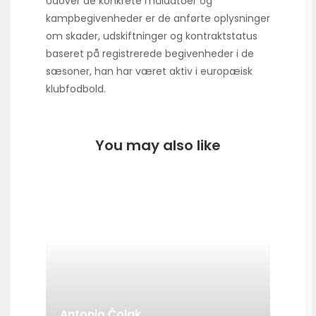
Udover de konkrete måldatoer og
kampbegivenheder er de anførte oplysninger
om skader, udskiftninger og kontraktstatus
baseret på registrerede begivenheder i de
sæsoner, han har været aktiv i europæisk
klubfodbold.
You may also like
Antonio Čolak