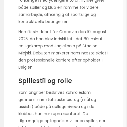
forlænge med yderligere to år, hvilket giver
både spiller og klub en ramme for videre
samarbejde, afhængig af sportslige og
kontraktuelle betingelser.
Han fik sin debut for Cracovia den 10. august
2025, da han blev indskiftet i det 80. minut i
en ligakamp mod Jagiellonia på Stadion
Miejski. Debuten markerer hans næste skridt i
den professionelle karriere efter opholdet i
Belgien.
Spillestil og rolle
Som angriber beskrives Zahiroleslam
gennem sine statistiske bidrag (mål og
assists) både på collegeniveau og i de
klubber, han har repræsenteret. De
tilgængelige optegnelser viser en spiller, der