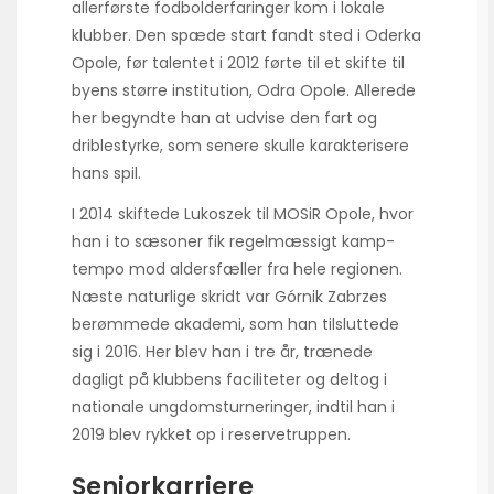
allerførste fodbold­erfaringer kom i lokale
klubber. Den spæde start fandt sted i Oderka
Opole, før talentet i 2012 førte til et skifte til
byens større institution, Odra Opole. Allerede
her begyndte han at udvise den fart og
drible­styrke, som senere skulle karakterisere
hans spil.
I 2014 skiftede Lukoszek til MOSiR Opole, hvor
han i to sæsoner fik regelmæssigt kamp­
tempo mod alders­fæller fra hele regionen.
Næste naturlige skridt var Górnik Zabrzes
berømmede akademi, som han tilsluttede
sig i 2016. Her blev han i tre år, trænede
dagligt på klubbens faciliteter og deltog i
nationale ungdoms­turneringer, indtil han i
2019 blev rykket op i reserve­truppen.
Seniorkarriere