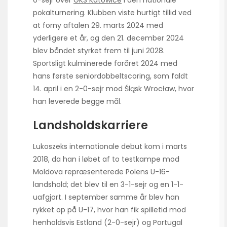
pokalturnering. Klubben viste hurtigt tillid ved
at forny aftalen 29. marts 2024 med
yderligere et år, og den 21. december 2024
blev båndet styrket frem til juni 2028.
Sportsligt kulminerede foråret 2024 med
hans første senior­dobbelt­scoring, som faldt
14. april i en 2-0-sejr mod Śląsk Wrocław, hvor
han leverede begge mål.
Landsholdskarriere
Lukoszeks internationale debut kom i marts
2018, da han i løbet af to testkampe mod
Moldova repræsenterede Polens U-16-
landshold; det blev til en 3-1-sejr og en 1-1-
uafgjort. I september samme år blev han
rykket op på U-17, hvor han fik spilletid mod
henholdsvis Estland (2-0-sejr) og Portugal