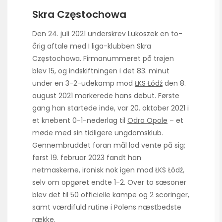
Skra Częstochowa
Den 24. juli 2021 underskrev Lukoszek en to-
årig aftale med I liga-klubben Skra
Częstochowa. Firmanummeret på trøjen
blev 15, og indskiftningen i det 83. minut
under en 3-2-udekamp mod
ŁKS Łódź
den 8.
august 2021 markerede hans debut. Første
gang han startede inde, var 20. oktober 2021 i
et knebent 0-1-nederlag til
Odra Opole
– et
møde med sin tidligere ungdoms­klub.
Gennembruddet foran mål lod vente på sig;
først 19. februar 2023 fandt han
netmaskerne, ironisk nok igen mod ŁKS Łódź,
selv om opgøret endte 1-2. Over to sæsoner
blev det til 50 officielle kampe og 2 scoringer,
samt værdifuld rutine i Polens næstbedste
række.