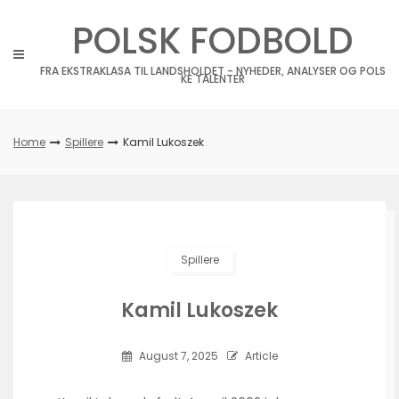
Skip
POLSK FODBOLD
to
content
FRA EKSTRAKLASA TIL LANDSHOLDET - NYHEDER, ANALYSER OG POLS
KE TALENTER
Home
Spillere
Kamil Lukoszek
Spillere
Kamil Lukoszek
August 7, 2025
Article