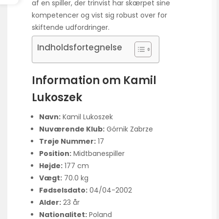
af en spiller, der trinvist har skærpet sine
kompetencer og vist sig robust over for
skiftende udfordringer.
Indholdsfortegnelse
Information om Kamil
Lukoszek
Navn:
Kamil Lukoszek
Nuværende Klub:
Górnik Zabrze
Trøje Nummer:
17
Position:
Midtbanespiller
Højde:
177 cm
Vægt:
70.0 kg
Fødselsdato:
04/04-2002
Alder:
23 år
Nationalitet:
Poland