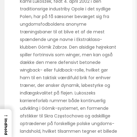
Kamil Lukoszek, født 4. april 2002 i den
traditionsrige industriby Opole i det sydlige
Polen, har på få sæsoner bevæget sig fra
ungdoms­fodboldens anonyme
træningsbaner til at blive et af de mest
spændende unge navne i Ekstraklasa-
klubben Górnik Zabrze. Den alsidige højrekant
spiller fortrinsvis som winger, men kan også
dække den mere defensivt betonede
wingback- eller fuldback-rolle, hvilket gør
ham til en taktisk værdifuld brik for enhver
træner, der ønsker dynamik, løbestyrke og
indlægs­kvalitet på fløjen. Lukoszeks
karriereforløb rummer både kontinuerlig
udvikling i Górnik-systemet, en formende
→
afstikker til Skra Częstochowa og adskillige
Indhold
optrædener på forskellige polske ungdoms­
landshold, hvilket tilsammen tegner et billede