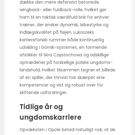
dække den mere defensivt betonede
wingback- eller fuldback-rolle, hvilket gør
ham til en taktisk værdifuld brik for enhver
træner, der ønsker dynamik, løbestyrke og
indlægs­kvalitet på fløjen. Lukoszeks
karriereforløb rummer både kontinuerlig
udvikling i Górnik-systemet, en formende
afstikker til Skra Częstochowa og adskillige
optrædener på forskellige polske ungdoms­
landshold, hvilket tilsammen tegner et billede
af en spiller, der trinvist har skærpet sine
kompetencer og vist sig robust over for
skiftende udfordringer.
Tidlige år og
ungdomskarriere
Opvæksten i Opole betød naturligt nok, at de