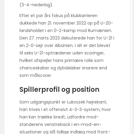
(3-4-nederlag).
Efter et par års fokus på klubkarrieren
dukkede han 21. november 2022 op på U-20-
landsholdet i en 0-2-kamp mod Rumænien.
Den 27. marts 2023 debuterede han for U-21 i
en 2-0-sejr over Albanien. I alt er det blevet
til seks U-21-optrædener uden scoringer,
hvilket afspejler hans primære rolle som
chance­skaber og dybdeløber snarere end
som målscorer.
Spillerprofil og position
Som udgangspunkt er Lukoszek højrekant;
han trives i et offensivt 4-3-3-system, hvor
han kan trække bredt, udfordre mod­
standerens venstreback i en-mod-en-
situationer og slå tidlige indlæg mod front­