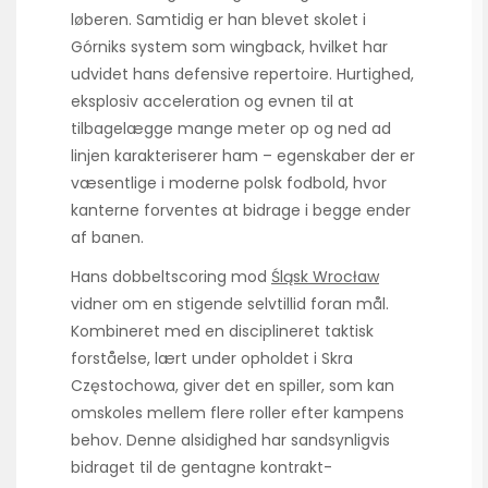
løberen. Samtidig er han blevet skolet i
Górniks system som wingback, hvilket har
udvidet hans defensive repertoire. Hurtighed,
eksplosiv acceleration og evnen til at
tilbagelægge mange meter op og ned ad
linjen karakteriserer ham – egenskaber der er
væsentlige i moderne polsk fodbold, hvor
kanterne forventes at bidrage i begge ender
af banen.
Hans dobbeltscoring mod
Śląsk Wrocław
vidner om en stigende selvtillid foran mål.
Kombineret med en disciplineret taktisk
forståelse, lært under opholdet i Skra
Częstochowa, giver det en spiller, som kan
omskoles mellem flere roller efter kampens
behov. Denne alsidighed har sandsynligvis
bidraget til de gentagne kontrakt­