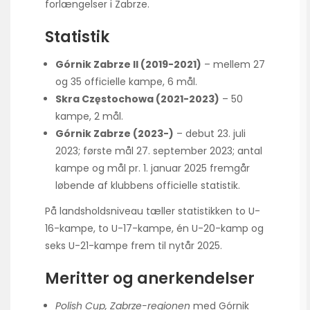
forlængelser i Zabrze.
Statistik
Górnik Zabrze II (2019-2021)
– mellem 27
og 35 officielle kampe, 6 mål.
Skra Częstochowa (2021-2023)
– 50
kampe, 2 mål.
Górnik Zabrze (2023-)
– debut 23. juli
2023; første mål 27. september 2023; antal
kampe og mål pr. 1. januar 2025 fremgår
løbende af klubbens officielle statistik.
På landsholds­niveau tæller statistikken to U-
16-kampe, to U-17-kampe, én U-20-kamp og
seks U-21-kampe frem til nytår 2025.
Meritter og anerkendelser
Polish Cup, Zabrze-regionen
med
Górnik