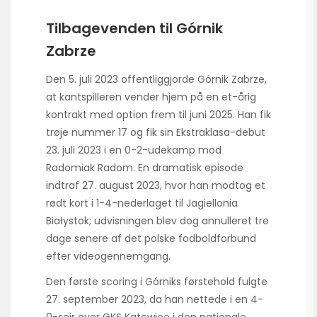
Tilbagevenden til Górnik
Zabrze
Den 5. juli 2023 offentliggjorde Górnik Zabrze,
at kantspilleren vender hjem på en et-årig
kontrakt med option frem til juni 2025. Han fik
trøje nummer 17 og fik sin Ekstraklasa-debut
23. juli 2023 i en 0-2-udekamp mod
Radomiak Radom. En dramatisk episode
indtraf 27. august 2023, hvor han modtog et
rødt kort i 1-4-nederlaget til Jagiellonia
Białystok; udvisningen blev dog annulleret tre
dage senere af det polske fodbold­forbund
efter video­gennemgang.
Den første scoring i Górniks førstehold fulgte
27. september 2023, da han nettede i en 4-
0-sejr over
GKS Katowice
i den nationale