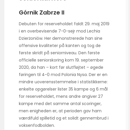
Górnik Zabrze II
Debuten for reserveholdet faldt 29. maj 2019
i en overbevisende 7-0-sejr mod Lechia
Dzierżoniów. Her demonstrerede han sine
offensive kvaliteter på kanten og tog de
første skridt på senior­niveau. Den første
officielle seniorskoring kom 19. september
2020, da han – kort før slutfløjtet – øgede
føringen til 4-0 mod Polonia Nysa. Der er en
mindre uoverens­stemmelse i statistikkerne:
enkelte opgørelser lister 35 kampe og 6 mål
for reserveholdet, mens andre angiver 27
kampe med det samme antal scoringer,
men enigheden er, at perioden gav ham
værdifuld spilletid og et solidt gennembrud i
voksen­fodbolden.