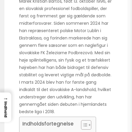
Marek Kristián Bartoš, født 13. oktober 1996, er
en slovakisk professionel fodboldspiller, der
først og fremmest gør sig gældende som
midterforsvarer. Siden sommeren 2024 har
han repræsenteret polske Motor Lublin i
Ekstraklasa, og forinden markerede han sig
gennem flere sæsoner som en nøglefigur i
slovakiske FK Železiarne Podbrezová. Med sin
høje spilintelligens, sin fysik og et træfsikkert
højreben har han både bidraget til defensiv
stabilitet og leveret vigtige mål på dødbolde.
I marts 2024 blev han for første gang
indkaldt til det slovakiske A-landshold, hvilket
→
understreger den udvikling, han har
Indhold
gennemgået siden debuten i hjemlandets
bedste liga i 2018.
Indholdsfortegnelse