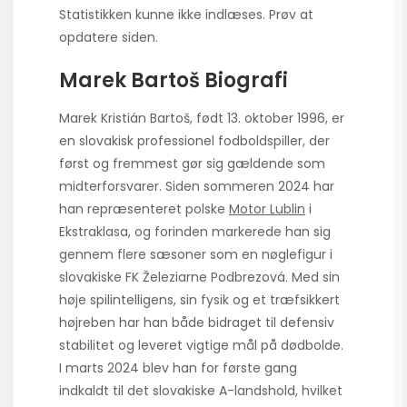
Statistikken kunne ikke indlæses. Prøv at
opdatere siden.
Marek Bartoš Biografi
Marek Kristián Bartoš, født 13. oktober 1996, er
en slovakisk professionel fodboldspiller, der
først og fremmest gør sig gældende som
midterforsvarer. Siden sommeren 2024 har
han repræsenteret polske
Motor Lublin
i
Ekstraklasa, og forinden markerede han sig
gennem flere sæsoner som en nøglefigur i
slovakiske FK Železiarne Podbrezová. Med sin
høje spilintelligens, sin fysik og et træfsikkert
højreben har han både bidraget til defensiv
stabilitet og leveret vigtige mål på dødbolde.
I marts 2024 blev han for første gang
indkaldt til det slovakiske A-landshold, hvilket