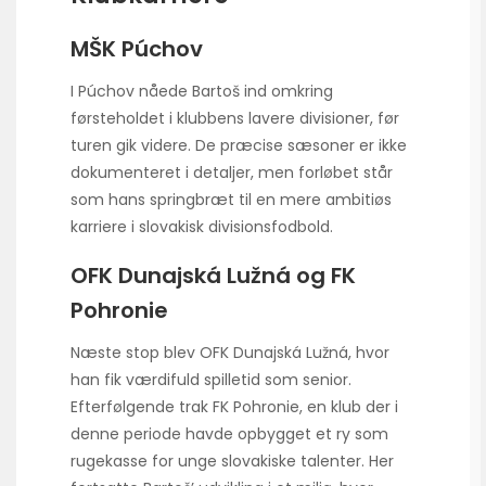
MŠK Púchov
I Púchov nåede Bartoš ind omkring
førsteholdet i klubbens lavere divisioner, før
turen gik videre. De præcise sæsoner er ikke
dokumenteret i detaljer, men forløbet står
som hans springbræt til en mere ambitiøs
karriere i slovakisk divisionsfodbold.
OFK Dunajská Lužná og FK
Pohronie
Næste stop blev OFK Dunajská Lužná, hvor
han fik værdifuld spilletid som senior.
Efterfølgende trak FK Pohronie, en klub der i
denne periode havde opbygget et ry som
rugekasse for unge slovakiske talenter. Her