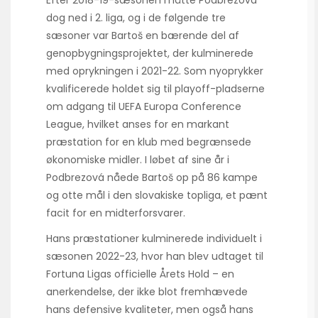
dog ned i 2. liga, og i de følgende tre
sæsoner var Bartoš en bærende del af
genopbygningsprojektet, der kulminerede
med oprykningen i 2021-22. Som nyoprykker
kvalificerede holdet sig til playoff-pladserne
om adgang til UEFA Europa Conference
League, hvilket anses for en markant
præstation for en klub med begrænsede
økonomiske midler. I løbet af sine år i
Podbrezová nåede Bartoš op på 86 kampe
og otte mål i den slovakiske topliga, et pænt
facit for en midterforsvarer.
Hans præstationer kulminerede individuelt i
sæsonen 2022-23, hvor han blev udtaget til
Fortuna Ligas officielle Årets Hold – en
anerkendelse, der ikke blot fremhævede
hans defensive kvaliteter, men også hans