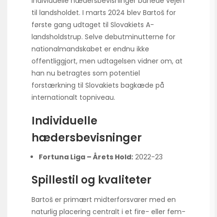
individuelle hædersbevisninger banede vejen
til landsholdet. I marts 2024 blev Bartoš for
første gang udtaget til Slovakiets A-
landsholdstrup. Selve debutminutterne for
nationalmandskabet er endnu ikke
offentliggjort, men udtagelsen vidner om, at
han nu betragtes som potentiel
forstærkning til Slovakiets bagkæde på
internationalt topniveau.
Individuelle
hædersbevisninger
Fortuna Liga – Årets Hold:
2022-23
Spillestil og kvaliteter
Bartoš er primært midterforsvarer med en
naturlig placering centralt i et fire- eller fem-