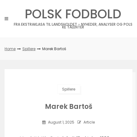
Skip
POLSK FODBOLD
to
content
FRA EKSTRAKLASA TIL LANDSHOLDET - NYHEDER, ANALYSER OG POLS
KE TALENTER
Home
Spillere
Marek Bartoš
Spillere
Marek Bartoš
August 1, 2025
Article