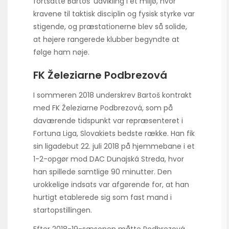
fortsatte Bartoš’ udvikling i et miljø, hvor
kravene til taktisk disciplin og fysisk styrke var
stigende, og præstationerne blev så solide,
at højere rangerede klubber begyndte at
følge ham nøje.
FK Železiarne Podbrezová
I sommeren 2018 underskrev Bartoš kontrakt
med FK Železiarne Podbrezová, som på
daværende tidspunkt var repræsenteret i
Fortuna Liga, Slovakiets bedste række. Han fik
sin ligadebut 22. juli 2018 på hjemmebane i et
1-2-opgør mod DAC Dunajská Streda, hvor
han spillede samtlige 90 minutter. Den
urokkelige indsats var afgørende for, at han
hurtigt etablerede sig som fast mand i
startopstillingen.
Efter 2018-19-sæsonen måtte Podbrezová