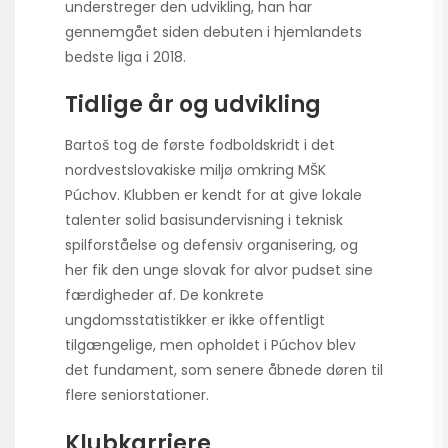
understreger den udvikling, han har
gennemgået siden debuten i hjemlandets
bedste liga i 2018.
Tidlige år og udvikling
Bartoš tog de første fodboldskridt i det
nordvestslovakiske miljø omkring MŠK
Púchov. Klubben er kendt for at give lokale
talenter solid basisundervisning i teknisk
spilforståelse og defensiv organisering, og
her fik den unge slovak for alvor pudset sine
færdigheder af. De konkrete
ungdomsstatistikker er ikke offentligt
tilgængelige, men opholdet i Púchov blev
det fundament, som senere åbnede døren til
flere seniorstationer.
Klubkarriere