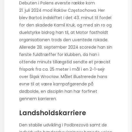
Debuten i Polens øverste række kom
21. juli 2024 mod Raków Częstochowa. Her
blev Bartoš indskiftet i det 43. minut til fordel
for den skadede Kamil Kruk, og med sin ro og
duelstyrke bidrog han til, at Motor fastholdt
organisationen trods den uventede rokade.
Allerede 28. september 2024 scorede han sin
første fuldtræffer for klubben, da han i
ottende minuts tillægstid sendte et præcist
frispark fra ca. 25 meter i mål i en 2-1-sejr
over Śląsk Wrocław. Målet illustrerede hans
evne til at være kampafgørende på
dødbolde, en disciplin han har forfinet
gennem karrieren.
Landsholdskarriere
Den stabile udvikling i Podbrezová samt de