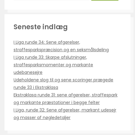
Seneste indlæg
I Liga runde 34: Sene afgørelser,
straffesparkspræcision og en seksmålsdeling
I Liga runde 33: Skarpe afslutninger,
straffesparksmomenter og markante
udebanesejre
Udeholdene slog til og sene scoringer prægede
runde 33 i Ekstraklasa
Ekstraklasa runde 31: sene afgørelser, straffespark
og markante præstationer i begge felter
I Liga, runde 32: Sene afgørelser, markant udesejr
og masser af nøgledetaljer