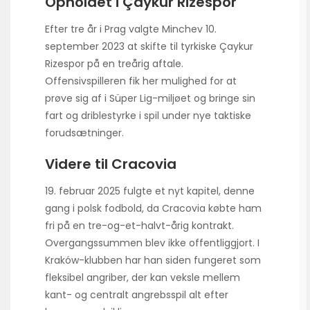
Opholdet i Çaykur Rizespor
Efter tre år i Prag valgte Minchev 10.
september 2023 at skifte til tyrkiske Çaykur
Rizespor på en treårig aftale.
Offensivspilleren fik her mulighed for at
prøve sig af i Süper Lig-miljøet og bringe sin
fart og driblestyrke i spil under nye taktiske
forudsætninger.
Videre til Cracovia
19. februar 2025 fulgte et nyt kapitel, denne
gang i polsk fodbold, da Cracovia købte ham
fri på en tre-og-et-halvt-årig kontrakt.
Overgangssummen blev ikke offentliggjort. I
Kraków-klubben har han siden fungeret som
fleksibel angriber, der kan veksle mellem
kant- og centralt angrebsspil alt efter