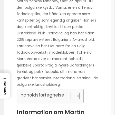
Martin Yankov Minchev, født 22. april 2001 i
den bulgarske kystby Varna, er en offensiv
fodboldspiller, der både kan operere som
kantspiller og som egentlig angriber. Han er i
dag kontraktligt knyttet til den polske
Ekstraklasa-klub Cracovia, og han har siden
2019 repræsenteret Bulgariens A-landshold.
Karrierevejen har ført ham fra en tidlig
fodboldopvækst i moderklubben Tcherno
More Varna over et markant ophold i
tjekkiske Sparta Prag til nyere udfordringer i
tyrkisk og polsk fodbold, alt imens han
→
gradvist har samlet international erfaring i de
Indhold
bulgarske landsholdsregi.
Indholdsfortegnelse
Information om Martin