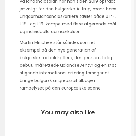
På landsholdsplan har han siden 2019 optrådt
jævnligt for den bulgarske A-trup, mens hans
ungdomslandsholdskarriere tæller både U17-,
U18- og U19-kampe med flere afgørende mål
og individuelle udmærkelser.
Martin Minchev står således som et
eksempel på den nye generation af
bulgarske fodboldspillere, der gennem tidlig
debut, målrettede udlandseventyr og en støt
stigende international erfaring forsøger at
bringe bulgarsk angrebsspil tilbage i
rampelyset på den europæiske scene.
You may also like