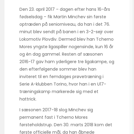
Den 23. april 2017 – dagen efter hans 16-års
fødselsdag – fik Martin Minchev sin første
optræden på seniorniveau, da han i det 76.
minut blev sendt på banen i en 3-2-sejr over
Lokomotiv Plovdiv. Dermed blev han Tcherno
Mores yngste ligaspiller nogensinde, kun 16 år
og én dag gammel. Resten af sæsonen
2016-17 gav ham yderligere tre ligakampe, og
den efterfølgende sommer blev han
inviteret til en femdages prøvetræning i
Serie A-klubben Torino, hvor han i en U17-
træningskamp markerede sig med et
hattrick.
I sæsonen 2017-18 slog Minchev sig
permanent fast i Tcherno Mores
førsteholdstrup. Den 30. marts 2018 kom det
første officielle mål, da han åbnede