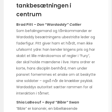
tankbesætningen i
centrum
Brad Pitt –
Don “Wardaddy” Collier
Som befalingsmand og tårnkommandør er
Wardaddy besætningens ubestridte leder og
faderfigur. Pitt giver ham et hårdt, men ikke
ufølsomt ydre: han kender krigens pris og har
skabt et lille mikrokosmos af regler i “Fury”,
der skal holde mændene i live. Hans ordrer er
korte, hans disciplin benhård, men under
pansret fornemmes et ønske om at beskytte
sine soldater – også når de knækker psykisk.
Wardaddys autoritet sætter rammen for al
interaktion i tårnet.
Shia LaBeouf –
Boyd “Bible” Swan
“Bible” er kanonér, en bibellæsende