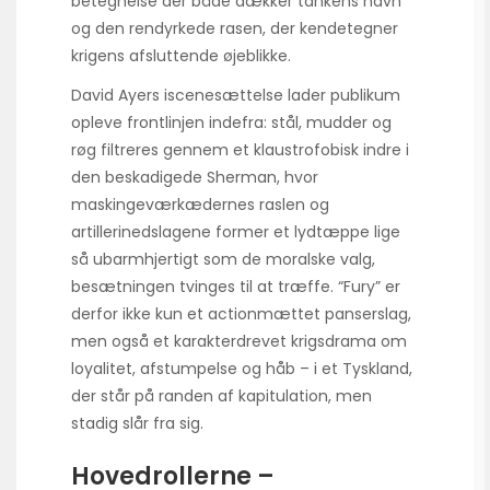
betegnelse der både dækker tankens navn
og den rendyrkede rasen, der kendetegner
krigens afsluttende øjeblikke.
David Ayers iscenesættelse lader publikum
opleve frontlinjen indefra: stål, mudder og
røg filtreres gennem et klaustrofobisk indre i
den beskadigede Sherman, hvor
maskingeværkædernes raslen og
artillerinedslagene former et lydtæppe lige
så ubarmhjertigt som de moralske valg,
besætningen tvinges til at træffe. “Fury” er
derfor ikke kun et actionmættet panserslag,
men også et karakterdrevet krigsdrama om
loyalitet, afstumpelse og håb – i et Tyskland,
der står på randen af kapitulation, men
stadig slår fra sig.
Hovedrollerne –