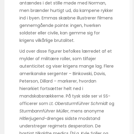
antændes i det stille møde med Norman,
men brænder hurtigt ud, da kampene rykker
ind i byen. Emmas skæbne illustrerer filmens
gennemgående pointe: ingen, hverken
soldater eller civile, kan gemme sig for
krigens vilkårlige brutalitet.
Ud over disse figurer befolkes lærredet af et
mylder af militære roller, som tilføjer
autenticitet og viser krigens mange lag. Flere
amerikanske sergenter – Binkowski, Davis,
Peterson, Dillard – markerer, hvordan
hierarkiet fortsætter helt ned i
mandskabsrækkerne. På tysk side ser vi SS-
officerer som
Lt. Obersturmführer Schmidt
og
Sturmbannführer Müller
, mens anonyme
Hitlerjugend
-drenges sidste modstand
understreger regimets desperation. De
hastigt tilkaldte medics (bl.a. Kyle Soller og