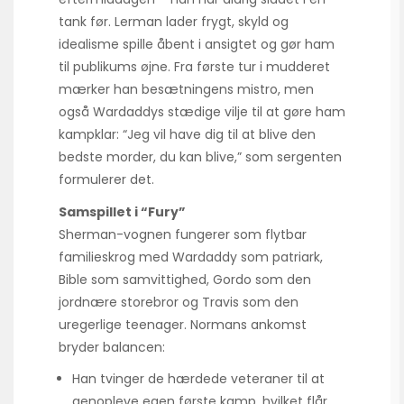
tank før. Lerman lader frygt, skyld og
idealisme spille åbent i ansigtet og gør ham
til publikums øjne. Fra første tur i mudderet
mærker han besætningens mistro, men
også Wardaddys stædige vilje til at gøre ham
kampklar: “Jeg vil have dig til at blive den
bedste morder, du kan blive,” som sergenten
formulerer det.
Samspillet i “Fury”
Sherman-vognen fungerer som flytbar
familieskrog med Wardaddy som patriark,
Bible som samvittighed, Gordo som den
jordnære storebror og Travis som den
uregerlige teenager. Normans ankomst
bryder balancen:
Han tvinger de hærdede veteraner til at
genopleve egen første kamp, hvilket flår