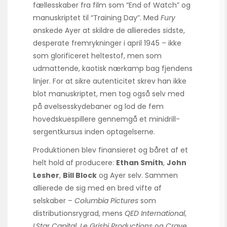
fællesskaber fra film som “End of Watch” og
manuskriptet til “Training Day”. Med
Fury
ønskede Ayer at skildre de allieredes sidste,
desperate fremrykninger i april 1945 – ikke
som glorificeret heltestof, men som
udmattende, kaotisk nærkamp bag fjendens
linjer. For at sikre autenticitet skrev han ikke
blot manuskriptet, men tog også selv med
på øvelsesskydebaner og lod de fem
hovedskuespillere gennemgå et minidrill-
sergent­kursus inden optagelserne.
Produktionen blev finansieret og båret af et
helt hold af producere:
Ethan Smith
,
John
Lesher
,
Bill Block
og Ayer selv. Sammen
allierede de sig med en bred vifte af
selskaber –
Columbia Pictures
som
distributionsrygrad, mens
QED International
,
LStar Capital
,
Le Grisbi Productions
og
Crave