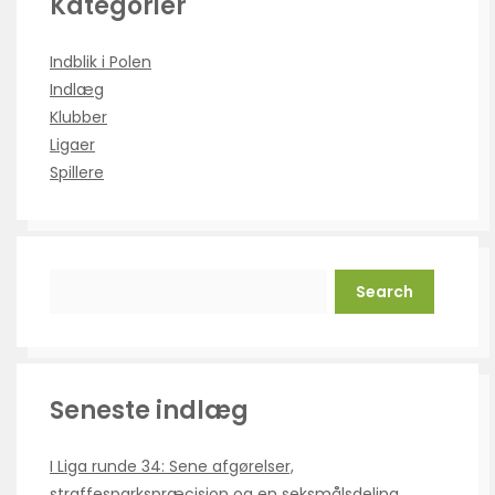
Kategorier
Indblik i Polen
Indlæg
Klubber
Ligaer
Spillere
Search
Seneste indlæg
I Liga runde 34: Sene afgørelser,
straffesparkspræcision og en seksmålsdeling