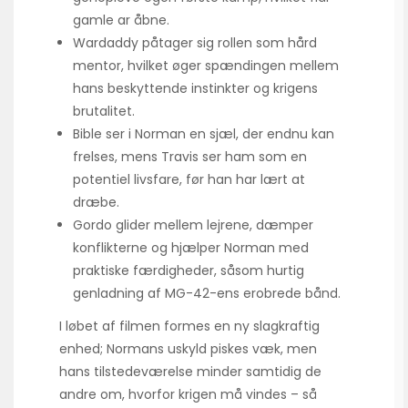
gamle ar åbne.
Wardaddy påtager sig rollen som hård
mentor, hvilket øger spændingen mellem
hans beskyttende instinkter og krigens
brutalitet.
Bible ser i Norman en sjæl, der endnu kan
frelses, mens Travis ser ham som en
potentiel livsfare, før han har lært at
dræbe.
Gordo glider mellem lejrene, dæmper
konflikterne og hjælper Norman med
praktiske færdigheder, såsom hurtig
genladning af MG-42-ens erobrede bånd.
I løbet af filmen formes en ny slagkraftig
enhed; Normans uskyld piskes væk, men
hans tilstedeværelse minder samtidig de
andre om, hvorfor krigen må vindes – så