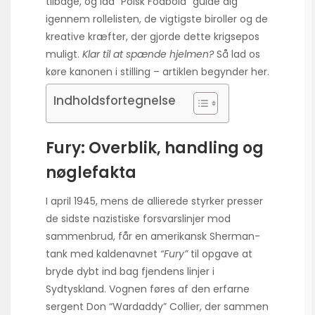
tilbage, og lad “Polsk Fodbold” guide dig
igennem rollelisten, de vigtigste biroller og de
kreative kræfter, der gjorde dette krigsepos
muligt.
Klar til at spænde hjelmen?
Så lad os
køre kanonen i stilling – artiklen begynder her.
Indholdsfortegnelse
Fury: Overblik, handling og
nøglefakta
I april 1945, mens de allierede styrker presser
de sidste nazistiske forsvarslinjer mod
sammenbrud, får en amerikansk Sherman-
tank med kaldenavnet
“Fury”
til opgave at
bryde dybt ind bag fjendens linjer i
Sydtyskland. Vognen føres af den erfarne
sergent Don “Wardaddy” Collier, der sammen