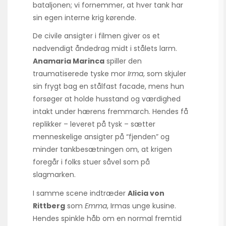
bataljonen; vi fornemmer, at hver tank har
sin egen interne krig kørende.
De civile ansigter i filmen giver os et
nødvendigt åndedrag midt i stålets larm.
Anamaria Marinca
spiller den
traumatiserede tyske mor
Irma
, som skjuler
sin frygt bag en stålfast facade, mens hun
forsøger at holde husstand og værdighed
intakt under hærens fremmarch. Hendes få
replikker – leveret på tysk – sætter
menneskelige ansigter på “fjenden” og
minder tankbesætningen om, at krigen
foregår i folks stuer såvel som på
slagmarken.
I samme scene indtræder
Alicia von
Rittberg
som
Emma
, Irmas unge kusine.
Hendes spinkle håb om en normal fremtid