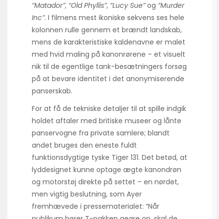
“Matador”
,
“Old Phyllis”
,
“Lucy Sue”
og
“Murder
Inc”
. I filmens mest ikoniske sekvens ses hele
kolonnen rulle gennem et brændt landskab,
mens de karakteristiske kaldenavne er malet
med hvid maling på kanonrørene – et visuelt
nik til de egentlige tank-besætningers forsøg
på at bevare identitet i det anonymiserende
panserskab.
For at få de tekniske detaljer til at spille indgik
holdet aftaler med britiske museer og lånte
panservogne fra private samlere; blandt
andet bruges den eneste fuldt
funktionsdygtige tyske Tiger 131. Det betød, at
lyddesignet kunne optage ægte kanon­drøn
og motorstøj direkte på settet – en nørdet,
men vigtig beslutning, som Ayer
fremhævede i presse­materialet: “Når
publikum hører T-pakken geare op, skal de