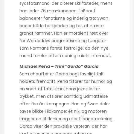
sydstatsmand, der citerer skriftsteder, mens
han lader 76 mm-kanonen. LaBeouf
balancerer fanatisme og inderlig tro: Swan
beder både for fjenden og for, at næste
granat rammer. Han er moralens røst over
for Wardaddys pragmatisme og fungerer
som Normans første fortrolige, da den nye
mand famler efter mening midt i infernoet.
Michael Peña –
Trini “Gordo” Garcia
Som chauffør er Gordo bogstaveligt talt
holdets fremdrift. Peña tilfører tør humor og
en snert af fatalisme; hans jokes letter
trykket, men afslører samtidig udmattelse
efter fire års kampagne. Han og Swan deler
tavse blikke i ildkampe: ét nik, og motoren
lægger an til flankering eller tilbagetrækning.
Gordo viser den praktiske veteran, der har
lært at overleve gennem rutine og