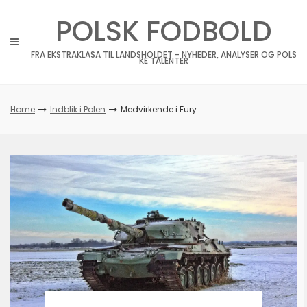
Skip
POLSK FODBOLD
to
content
FRA EKSTRAKLASA TIL LANDSHOLDET - NYHEDER, ANALYSER OG POLS
KE TALENTER
Home
Indblik i Polen
Medvirkende i Fury