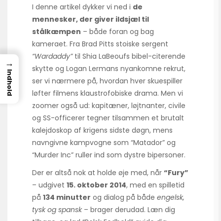
I denne artikel dykker vi ned i
de
mennesker, der giver ildsjæl til
stålkæmpen
– både foran og bag
kameraet. Fra Brad Pitts stoiske sergent
“Wardaddy”
til Shia LaBeoufs bibel-citerende
→
skytte og Logan Lermans nyankomne rekrut,
Indhold
ser vi nærmere på, hvordan hver skuespiller
løfter filmens klaustrofobiske drama. Men vi
zoomer også ud: kapitæner, løjtnanter, civile
og SS-officerer tegner tilsammen et brutalt
kalejdoskop af krigens sidste døgn, mens
navngivne kampvogne som “Matador” og
“Murder Inc” ruller ind som dystre bipersoner.
Der er altså nok at holde øje med, når
“Fury”
– udgivet
15. oktober 2014
, med en spilletid
på
134 minutter
og dialog på både
engelsk,
tysk og spansk
– brager derudad. Læn dig