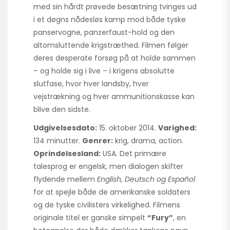
med sin hårdt prøvede besætning tvinges ud
i et døgns nådesløs kamp mod både tyske
panservogne, panzerfaust-hold og den
altomsluttende krigstræthed. Filmen følger
deres desperate forsøg på at holde sammen
– og holde sig i live – i krigens absolutte
slutfase, hvor hver landsby, hver
vejstrækning og hver ammunitionskasse kan
blive den sidste.
Udgivelsesdato:
15. oktober 2014.
Varighed:
134 minutter.
Genrer:
krig, drama, action.
Oprindelsesland:
USA. Det primære
talesprog er engelsk, men dialogen skifter
flydende mellem
English, Deutsch og Español
for at spejle både de amerikanske soldaters
og de tyske civilisters virkelighed. Filmens
originale titel er ganske simpelt
“Fury”
, en