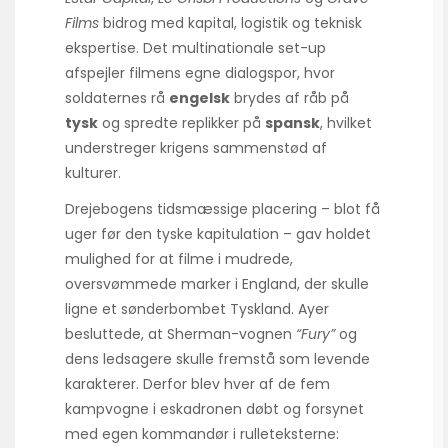
Films
bidrog med kapital, logistik og teknisk
ekspertise. Det multinationale set-up
afspejler filmens egne dialogspor, hvor
soldaternes rå
engelsk
brydes af råb på
tysk
og spredte replikker på
spansk
, hvilket
understreger krigens sammenstød af
kulturer.
Drejebogens tidsmæssige placering – blot få
uger før den tyske kapitulation – gav holdet
mulighed for at filme i mudrede,
oversvømmede marker i England, der skulle
ligne et sønderbombet Tyskland. Ayer
besluttede, at Sher­man-vognen
“Fury”
og
dens ledsagere skulle fremstå som levende
karakterer. Derfor blev hver af de fem
kampvogne i eskadronen døbt og forsynet
med egen kommandør i rulleteksterne: