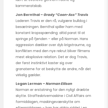
kammeratskab.
Jon Bernthal –
Grady “Coon-Ass” Travis
Laderen Travis er den rå, vulgære bulldog i
besætningen. Bernthal spiller ham med
konstant kropsspænding: altid parat til at
springe på fjenden – eller på Norman. Hans
aggression dækker over dyb krigstraume, og
konflikten med den nye rekrut bliver filmens
mest eksplosive relation. Det er dog Travis,
der først instinktivt kaster sig over
granaterne for at beskytte de andre, når det
virkelig gælder.
Logan Lerman –
Norman Ellison
Norman er erstatning for den nyligt dræbte
skytte. Straffeskrivemaskine i Civil Affairs om
formiddagen, maskin­geværskytte om
eftermiddagen – han har aldrig siddet i en