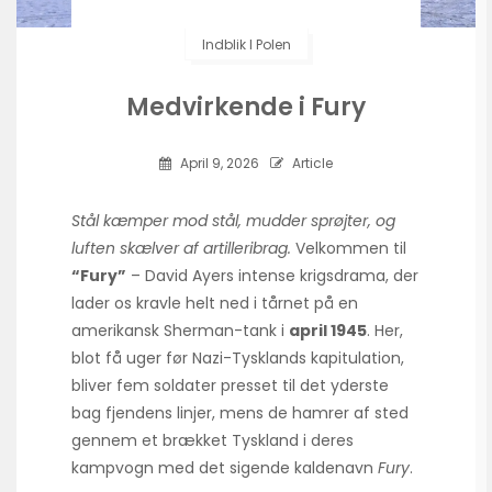
Indblik I Polen
Medvirkende i Fury
April 9, 2026
Article
Stål kæmper mod stål, mudder sprøjter, og
luften skælver af artilleribrag.
Velkommen til
“Fury”
– David Ayers intense krigsdrama, der
lader os kravle helt ned i tårnet på en
amerikansk Sherman-tank i
april 1945
. Her,
blot få uger før Nazi-Tysklands kapitulation,
bliver fem soldater presset til det yderste
bag fjendens linjer, mens de hamrer af sted
gennem et brækket Tyskland i deres
kampvogn med det sigende kaldenavn
Fury
.