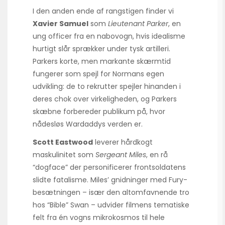
I den anden ende af rangstigen finder vi
Xavier Samuel
som
Lieutenant Parker
, en
ung officer fra en nabovogn, hvis idealisme
hurtigt slår sprækker under tysk artilleri.
Parkers korte, men markante skærmtid
fungerer som spejl for Normans egen
udvikling: de to rekrutter spejler hinanden i
deres chok over virkeligheden, og Parkers
skæbne forbereder publikum på, hvor
nådesløs Wardaddys verden er.
Scott Eastwood
leverer hårdkogt
maskulinitet som
Sergeant Miles
, en rå
“dogface” der personificerer frontsoldatens
slidte fatalisme. Miles’ gnidninger med Fury-
besætningen – især den altomfavnende tro
hos “Bible” Swan – udvider filmens tematiske
felt fra én vogns mikro­kosmos til hele