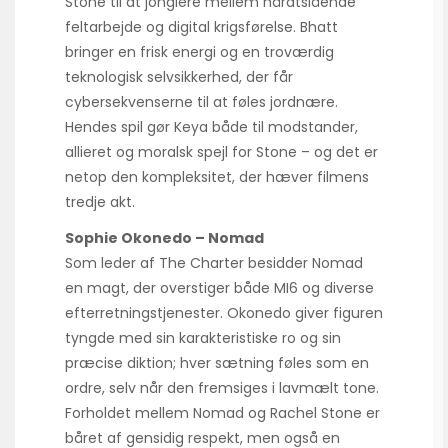
Stone til at jonglere mellem hårdtslående
feltarbejde og digital krigsførelse. Bhatt
bringer en frisk energi og en troværdig
teknologisk selvsikkerhed, der får
cybersekvenserne til at føles jordnære.
Hendes spil gør Keya både til modstander,
allieret og moralsk spejl for Stone – og det er
netop den kompleksitet, der hæver filmens
tredje akt.
Sophie Okonedo – Nomad
Som leder af The Charter besidder Nomad
en magt, der overstiger både MI6 og diverse
efterretningstjenester. Okonedo giver figuren
tyngde med sin karakteristiske ro og sin
præcise diktion; hver sætning føles som en
ordre, selv når den fremsiges i lavmælt tone.
Forholdet mellem Nomad og Rachel Stone er
båret af gensidig respekt, men også en