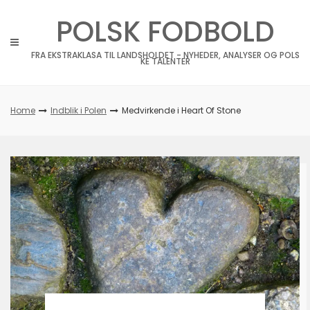
Skip
POLSK FODBOLD
to
content
FRA EKSTRAKLASA TIL LANDSHOLDET - NYHEDER, ANALYSER OG POLS
KE TALENTER
Home
Indblik i Polen
Medvirkende i Heart Of Stone