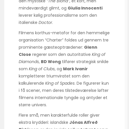
den mystiske
“The Blond”
, et kort, men
mindeværdigt glimt, og
Giulia Innocenti
leverer kølig professionalisme som den
italienske
Doctor
.
Filmens korthus-metafor for den hemmelige
organisation “Charter” foldes ud gennem tre
prominente gæsteoptrædener:
Glenn
Close
regerer som den autoritative
King of
Diamonds
,
BD Wong
tilfører strategisk snilde
som
King of Clubs
, og
Mark Ivanir
kompletterer triumviratet som den
kalkulerende
King of Spades
. De figurerer kun
i få scener, men deres tilstedeværelse løfter
filmens internationale tyngde og antyder et
større univers.
Flere små, men karakterfulde roller giver
ekstra krydderi: islandske
Jónas Alfreð