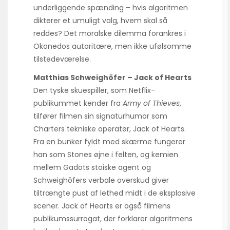
underliggende spænding – hvis algoritmen
dikterer et umuligt valg, hvem skal så
reddes? Det moralske dilemma forankres i
Okonedos autoritære, men ikke ufølsomme
tilstedeværelse.
Matthias Schweighöfer – Jack of Hearts
Den tyske skuespiller, som Netflix-
publikummet kender fra
Army of Thieves
,
tilfører filmen sin signaturhumor som
Charters tekniske operatør, Jack of Hearts.
Fra en bunker fyldt med skærme fungerer
han som Stones øjne i felten, og kemien
mellem Gadots stoiske agent og
Schweighöfers verbale overskud giver
tiltrængte pust af lethed midt i de eksplosive
scener. Jack of Hearts er også filmens
publikumssurrogat, der forklarer algoritmens