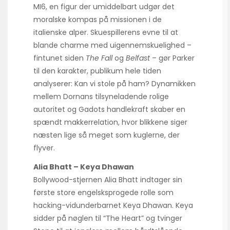
MI6, en figur der umiddelbart udgør det
moralske kompas på missionen i de
italienske alper. Skuespillerens evne til at
blande charme med uigennemskuelighed –
fintunet siden
The Fall
og
Belfast
– gør Parker
til den karakter, publikum hele tiden
analyserer: Kan vi stole på ham? Dynamikken
mellem Dornans tilsyneladende rolige
autoritet og Gadots handlekraft skaber en
spændt makkerrelation, hvor blikkene siger
næsten lige så meget som kuglerne, der
flyver.
Alia Bhatt – Keya Dhawan
Bollywood-stjernen Alia Bhatt indtager sin
første store engelsksprogede rolle som
hacking-vidunderbarnet Keya Dhawan. Keya
sidder på nøglen til “The Heart” og tvinger