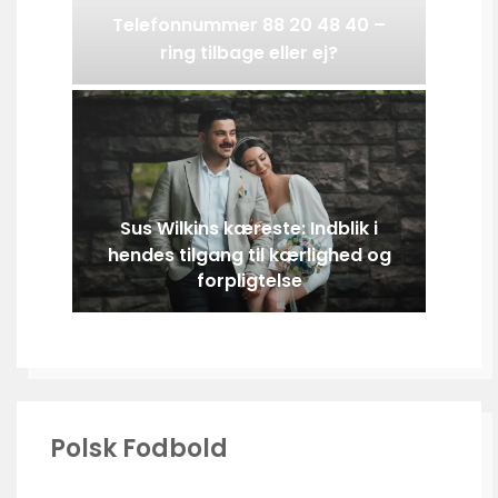
Telefonnummer 88 20 48 40 –
ring tilbage eller ej?
Sus Wilkins kæreste: Indblik i
hendes tilgang til kærlighed og
forpligtelse
Polsk Fodbold