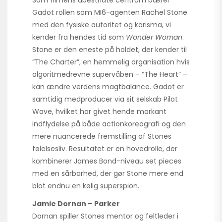
Som filmens ubestridte centrum bærer
Gadot rollen som MI6-agenten Rachel Stone
med den fysiske autoritet og karisma, vi
kender fra hendes tid som
Wonder Woman
.
Stone er den eneste på holdet, der kender til
“The Charter”, en hemmelig organisation hvis
algoritmedrevne supervåben – “The Heart” –
kan ændre verdens magtbalance. Gadot er
samtidig medproducer via sit selskab Pilot
Wave, hvilket har givet hende markant
indflydelse på både actionkoreografi og den
mere nuancerede fremstilling af Stones
følelsesliv. Resultatet er en hovedrolle, der
kombinerer James Bond-niveau set pieces
med en sårbarhed, der gør Stone mere end
blot endnu en kølig superspion.
Jamie Dornan – Parker
Dornan spiller Stones mentor og feltleder i