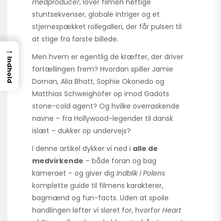
medproducer
, lover filmen heftige
stuntsekvenser, globale intriger og et
stjernespækket rollegalleri, der får pulsen til
at stige fra første billede.
→
Men hvem er egentlig de kræfter, der driver
Indhold
fortællingen frem? Hvordan spiller Jamie
Dornan, Alia Bhatt, Sophie Okonedo og
Matthias Schweighöfer op imod Gadots
stone-cold agent? Og hvilke overraskende
navne – fra Hollywood-legender til dansk
islæt – dukker op undervejs?
I denne artikel dykker vi ned i
alle de
medvirkende
– både foran og bag
kameraet – og giver dig
Indblik i Polen
s
komplette guide til filmens karakterer,
bagmænd og fun-facts. Uden at spoile
handlingen løfter vi sløret for, hvorfor
Heart