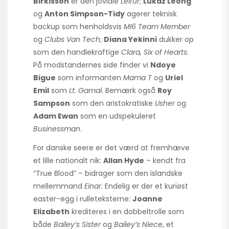
Birkisson
er den joviale
Leifur
;
Lukaz Leong
og
Anton Simpson-Tidy
agerer teknisk
backup som henholdsvis
MI6 Team Member
og
Clubs Van Tech
;
Diana Yekinni
dukker op
som den handlekraftige
Clara, Six of Hearts
.
På modstandernes side finder vi
Ndoye
Bigue
som informanten
Mama T
og
Uriel
Emil
som
Lt. Gamal
. Bemærk også
Roy
Sampson
som den aristokratiske
Usher
og
Adam Ewan
som en udspekuleret
Businessman
.
For danske seere er det værd at fremhæve
et lille nationalt nik:
Allan Hyde
– kendt fra
“True Blood” – bidrager som den islandske
mellemmand
Einar
. Endelig er der et kuriøst
easter-egg i rulleteksterne:
Joanne
Elizabeth
krediteres i en dobbeltrolle som
både
Bailey’s Sister
og
Bailey’s Niece
, et