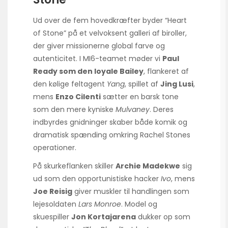
Ud over de fem hovedkræfter byder “Heart
of Stone” på et velvoksent galleri af biroller,
der giver missionerne global farve og
autenticitet. I MI6-teamet møder vi
Paul
Ready som den loyale Bailey
, flankeret af
den kølige feltagent
Yang
, spillet af
Jing Lusi
,
mens
Enzo Cilenti
sætter en barsk tone
som den mere kyniske
Mulvaney
. Deres
indbyrdes gnidninger skaber både komik og
dramatisk spænding omkring Rachel Stones
operationer.
På skurkeflanken skiller
Archie Madekwe
sig
ud som den opportunistiske hacker
Ivo
, mens
Joe Reisig
giver muskler til handlingen som
lejesoldaten
Lars Monroe
. Model og
skuespiller
Jon Kortajarena
dukker op som