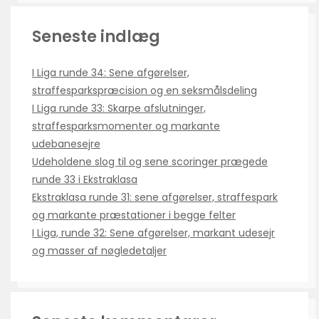
Seneste indlæg
I Liga runde 34: Sene afgørelser,
straffesparkspræcision og en seksmålsdeling
I Liga runde 33: Skarpe afslutninger,
straffesparksmomenter og markante
udebanesejre
Udeholdene slog til og sene scoringer prægede
runde 33 i Ekstraklasa
Ekstraklasa runde 31: sene afgørelser, straffespark
og markante præstationer i begge felter
I Liga, runde 32: Sene afgørelser, markant udesejr
og masser af nøgledetaljer