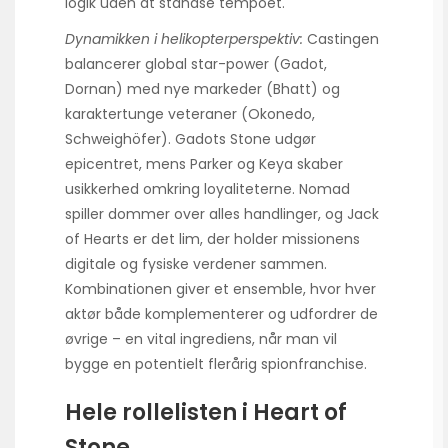
logik uden at standse tempoet.
Dynamikken i helikopterperspektiv:
Castingen
balancerer global star-power (Gadot,
Dornan) med nye markeder (Bhatt) og
karaktertunge veteraner (Okonedo,
Schweighöfer). Gadots Stone udgør
epicentret, mens Parker og Keya skaber
usikkerhed omkring loyaliteterne. Nomad
spiller dommer over alles handlinger, og Jack
of Hearts er det lim, der holder missionens
digitale og fysiske verdener sammen.
Kombinationen giver et ensemble, hvor hver
aktør både komplementerer og udfordrer de
øvrige – en vital ingrediens, når man vil
bygge en potentielt flerårig spionfranchise.
Hele rollelisten i Heart of
Stone