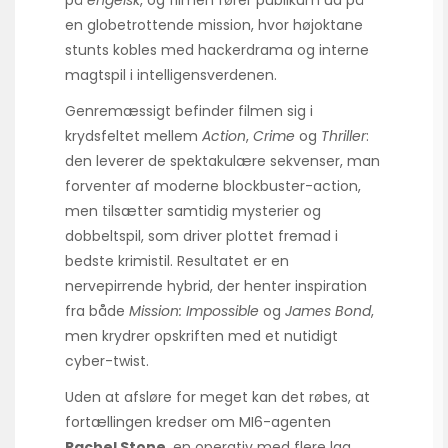
på
engelsk
, og filmen fører publikum ud på
en globetrottende mission, hvor høj­oktane
stunts kobles med hackerdrama og interne
magtspil i intelligensverdenen.
Genremæssigt befinder filmen sig i
krydsfeltet mellem
Action
,
Crime
og
Thriller
:
den leverer de spektakulære sekvenser, man
forventer af moderne blockbuster-action,
men tilsætter samtidig mysterier og
dobbeltspil, som driver plottet fremad i
bedste krimistil. Resultatet er en
nervepirrende hybrid, der henter inspiration
fra både
Mission: Impossible
og
James Bond
,
men krydrer opskriften med et nutidigt
cyber-twist.
Uden at afsløre for meget kan det røbes, at
fortællingen kredser om MI6-agenten
Rachel Stone
, en operativ med flere lag,