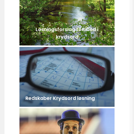
Løsningsforslag til Biflod i
krydsord
Redskaber Krydsord løsning