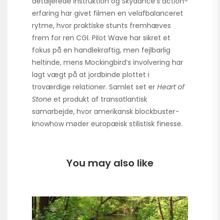
detaljerede instruktion og Skydance’s action-
erfaring har givet filmen en velafbalanceret
rytme, hvor praktiske stunts fremhæves
frem for ren CGI. Pilot Wave har sikret et
fokus på en handlekraftig, men fejlbarlig
heltinde, mens Mockingbird’s involvering har
lagt vægt på at jordbinde plottet i
troværdige relationer. Samlet set er
Heart of
Stone
et produkt af transatlantisk
samarbejde, hvor amerikansk blockbuster-
knowhow møder europæisk stilistisk finesse.
You may also like