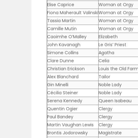
Elise Caprice
Woman at Orgy
Fiona Maherault Valinski
Woman at Orgy
Tassia Martin
Woman at Orgy
Camille Mutin
Woman at Orgy
Caoimhe O’Malley
Elizabeth
John Kavanagh
Le Gris’ Priest
Simone Collins
Agatha
Clare Dunne
Celia
Christian Erickson
Louis the Old Far
Alex Blanchard
Tailor
Gin Minelli
Noble Lady
Cécilia Steiner
Noble Lady
Serena Kennedy
Queen Isabeau
Quentin Ogier
Clergy
Paul Bandey
Clergy
Martin Vaughan Lewis
Clergy
Brontis Jodorowsky
Magistrate