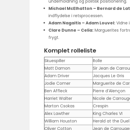
underholdning og politisk positionering.
Michael McElhatton – Bernard de Lat
indflydelse i retsprocessen.
Adam Nagaitis – Adam Louvel:
Vidne i
Clare Dunne – Celia:
Marguerites fortro
frygt.
Komplet rolleliste
Skuespiller
Rolle
Matt Damon
Sir Jean de Carro
Adam Driver
Jacques Le Gris
Jodie Comer
Marguerite de Ca
Ben Affleck
Pierre d’Alençon
Harriet Walter
Nicole de Carroug
Marton Csokas
Crespin
Alex Lawther
King Charles VI
William Houston
Herald at the Duel
Oliver Cotton
Jean de Carrouges 