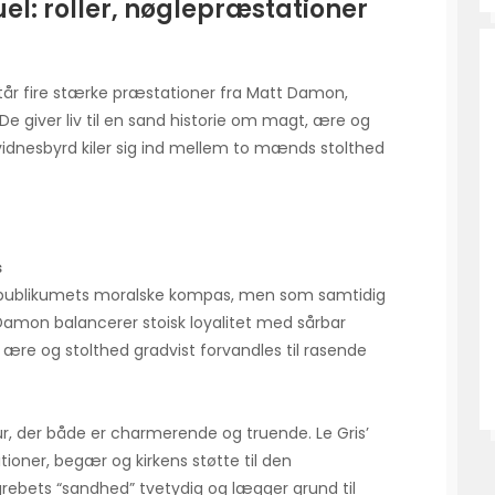
uel: roller, nøglepræstationer
tår fire stærke præstationer fra Matt Damon,
e giver liv til en sand historie om magt, ære og
s vidnesbyrd kiler sig ind mellem to mænds stolthed
s
om publikumets moralske kompas, men som samtidig
. Damon balancerer stoisk loyalitet med sårbar
ære og stolthed gradvist forvandles til rasende
gur, der både er charmerende og truende. Le Gris’
oner, begær og kirkens støtte til den
rebets “sandhed” tvetydig og lægger grund til