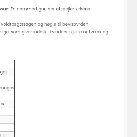
our:
En dommerfigur, der afspejler kirkens
 voldtægtssagen og nøgle til bevisbyrden.
lige, som giver indblik i kvinders skjulte netværk og
uges
rrouges
es
III