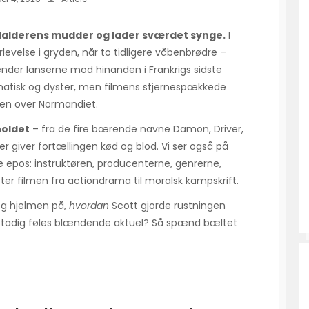
elalderens mudder og lader sværdet synge.
I
evelse i gryden, når to tidligere våbenbrødre –
nder lanserne mod hinanden i Frankrigs sidste
amatisk og dyster, men filmens stjernespækkede
olen over Normandiet.
holdet
– fra de fire bærende navne Damon, Driver,
der giver fortællingen kød og blod. Vi ser også på
e epos: instruktøren, producenterne, genrerne,
ter filmen fra actiondrama til moralsk kampskrift.
og hjelmen på,
hvordan
Scott gjorde rustningen
tadig føles blændende aktuel? Så spænd bæltet