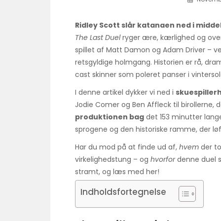
Ridley Scott slår katanaen ned i midd
The Last Duel
ryger ære, kærlighed og overl
spillet af Matt Damon og Adam Driver – ve
retsgyldige holmgang. Historien er rå, dr
cast skinner som poleret panser i vinter­s
I denne artikel dykker vi ned i
skuespiller
Jodie Comer og Ben Affleck til birollerne, 
produktionen bag
det 153 minutter lang
sprogene og den historiske ramme, der løf
Har du mod på at finde ud af,
hvem
der t
virkelighedstung – og
hvorfor
denne duel s
stramt, og læs med her!
Indholdsfortegnelse