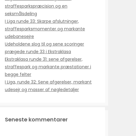
straffesparkspræcision og en
seksmålsdeling
I Liga runde 33: Skarpe afslutninger,
straffesparksmomenter og markante
udebanesejre
Udeholdene slog til og sene scoringer
prægede runde 33 i Ekstraklasa
Ekstraklasa runde 31: sene afgørelser,
straffespark og markante præstationer i
begge felter
I Liga, runde 32: Sene afgørelser, markant
udesejr og masser af nøgledetaljer
Seneste kommentarer