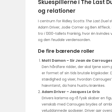
Skuespillerne i The Last D
og relationer
I centrum for Ridley Scotts
The Last Duel
s
Adam Driver, Jodie Comer og Ben Affleck. D
tro i 1300-tallets Frankrig, hvor én kvinde
og den feudale verdensorden.
De fire bærende roller
Matt Damon – Sir Jean de Carrouge
Den hårdføre ridder, der skal tjene s
er formet af sin tids brutale krigskoder
stædighed og viser, hvordan Carrouges’ 
hævntørst, da hans hustru krænkes.
Adam Driver – Jacques Le Gris
Drivers karisma og rå fysik skaber en fi
venskab med Carrouges brydes af ambiti
veluddannede godsejer. Driver gør overg