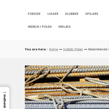
Skip
to
content
FORSIDE
LIGAER
KLUBBER
SPILLERE
INDBLIK I POLEN
INDLÆG
You are here :
Home
Indblik i Polen
Medvirkende i
→
Indhold