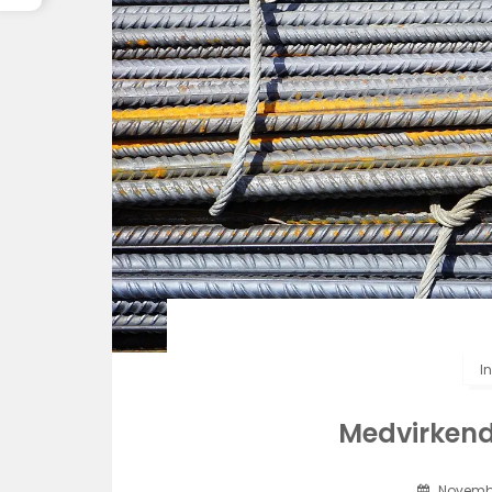
In
Medvirkende
Novembe