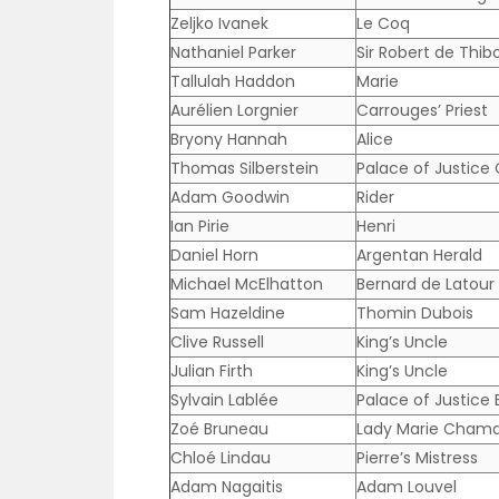
Zeljko Ivanek
Le Coq
Nathaniel Parker
Sir Robert de Thibo
Tallulah Haddon
Marie
Aurélien Lorgnier
Carrouges’ Priest
Bryony Hannah
Alice
Thomas Silberstein
Palace of Justice 
Adam Goodwin
Rider
Ian Pirie
Henri
Daniel Horn
Argentan Herald
Michael McElhatton
Bernard de Latour
Sam Hazeldine
Thomin Dubois
Clive Russell
King’s Uncle
Julian Firth
King’s Uncle
Sylvain Lablée
Palace of Justice B
Zoé Bruneau
Lady Marie Chamai
Chloé Lindau
Pierre’s Mistress
Adam Nagaitis
Adam Louvel