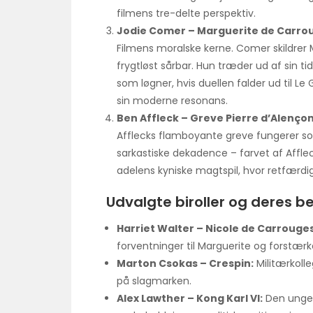
filmens tre-delte perspektiv.
Jodie Comer – Marguerite de Carro
Filmens moralske kerne. Comer skildrer 
frygtløst sårbar. Hun træder ud af sin t
som løgner, hvis duellen falder ud til Le
sin moderne resonans.
Ben Affleck – Greve Pierre d’Alenço
Afflecks flamboyante greve fungerer som 
sarkastiske dekadence – farvet af Affl
adelens kyniske magtspil, hvor retfærdighe
Udvalgte biroller og deres b
Harriet Walter – Nicole de Carrouges
forventninger til Marguerite og forstær
Marton Csokas – Crespin:
Militærkolleg
på slagmarken.
Alex Lawther – Kong Karl VI:
Den unge,