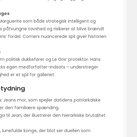
uges
Marguerite som både strategisk intelligent og
ids påtvungne tavshed og risikerer at blive brændt
 Gris’ fordel. Comers nuancerede spil giver historien
n
politisk dukkefører og Le Gris’ protektor. Hans
ecks egen medforfatter-indsats – understreger
d er et spil for galleriet.
etydning
:
Jeans mor, som spejler datidens patriarkalske
ker den familiære spænding.
a til Jean, der illustrerer den hierarkiske brutalitet
 lunefulde konge, der blot ser duellen som