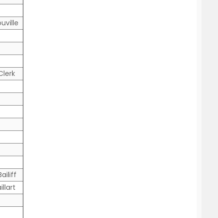
uville
Clerk
ailiff
llart