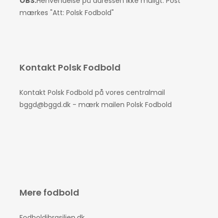
OBS:
Henvendelse på adressen ikke muligt. Post
mærkes "Att: Polsk Fodbold"
Kontakt Polsk Fodbold
Kontakt Polsk Fodbold på vores centralmail
bggd@bggd.dk
- mærk mailen Polsk Fodbold
Mere fodbold
Fodboldibrasilien.dk