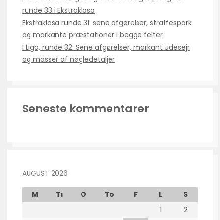
runde 33 i Ekstraklasa
Ekstraklasa runde 31: sene afgørelser, straffespark
og markante præstationer i begge felter
I Liga, runde 32: Sene afgørelser, markant udesejr
og masser af nøgledetaljer
Seneste kommentarer
AUGUST 2026
M
Ti
O
To
F
L
S
1
2