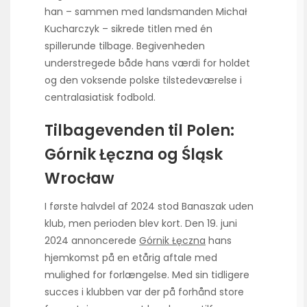
han – sammen med landsmanden Michał
Kucharczyk – sikrede titlen med én
spillerunde tilbage. Begivenheden
understregede både hans værdi for holdet
og den voksende polske tilstedeværelse i
centralasiatisk fodbold.
Tilbagevenden til Polen:
Górnik Łęczna og Śląsk
Wrocław
I første halvdel af 2024 stod Banaszak uden
klub, men perioden blev kort. Den 19. juni
2024 annoncerede
Górnik Łęczna
hans
hjemkomst på en etårig aftale med
mulighed for forlængelse. Med sin tidligere
succes i klubben var der på forhånd store