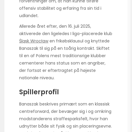
forventninger om, at han kunne tilføre
offensiv stabilitet og erfaring fra sin tid i
udlandet.
Allerede året efter, den 16. juli 2025,
aktiverede den ligeledes I liga-placerede klub
Śląsk Wrocław
en frikøbsklausul og knyttede
Banaszak til sig på en toårig kontrakt. Skiftet
til en af Polens mest traditionsrige klubber
cementerer hans status som en angriber,
der fortsat er eftertragtet på højeste
nationale niveau.
Spillerprofil
Banaszak beskrives primært som en klassisk
centreforward, der bevæger sig i og omkring
modstanderens straffesparksfelt, hvor han
udnytter både sit fysik og sin placeringsevne.