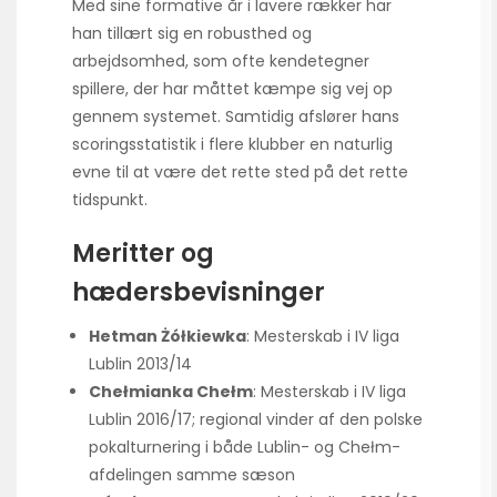
Med sine formative år i lavere rækker har
han tillært sig en robusthed og
arbejdsomhed, som ofte kendetegner
spillere, der har måttet kæmpe sig vej op
gennem systemet. Samtidig afslører hans
scoringsstatistik i flere klubber en naturlig
evne til at være det rette sted på det rette
tidspunkt.
Meritter og
hædersbevisninger
Hetman Żółkiewka
: Mesterskab i IV liga
Lublin 2013/14
Chełmianka Chełm
: Mesterskab i IV liga
Lublin 2016/17; regional vinder af den polske
pokalturnering i både Lublin- og Chełm-
afdelingen samme sæson