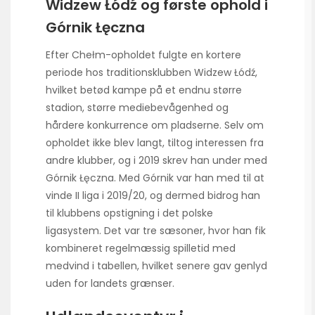
Widzew Łódź og første ophold i
Górnik Łęczna
Efter Chełm-opholdet fulgte en kortere
periode hos traditionsklubben Widzew Łódź,
hvilket betød kampe på et endnu større
stadion, større mediebevågenhed og
hårdere konkurrence om pladserne. Selv om
opholdet ikke blev langt, tiltog interessen fra
andre klubber, og i 2019 skrev han under med
Górnik Łęczna. Med Górnik var han med til at
vinde II liga i 2019/20, og dermed bidrog han
til klubbens opstigning i det polske
ligasystem. Det var tre sæsoner, hvor han fik
kombineret regelmæssig spilletid med
medvind i tabellen, hvilket senere gav genlyd
uden for landets grænser.