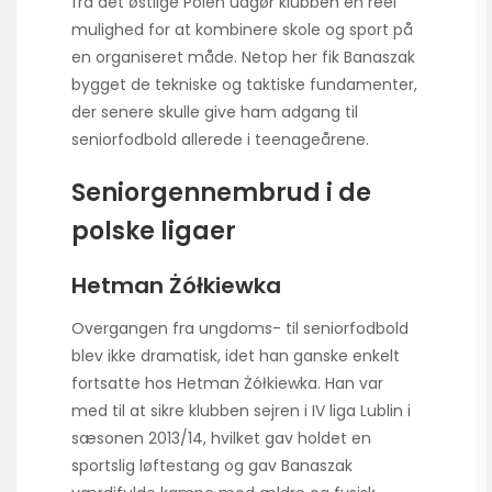
fra det østlige Polen udgør klubben en reel
mulighed for at kombinere skole og sport på
en organiseret måde. Netop her fik Banaszak
bygget de tekniske og taktiske fundamenter,
der senere skulle give ham adgang til
seniorfodbold allerede i teenageårene.
Seniorgennembrud i de
polske ligaer
Hetman Żółkiewka
Overgangen fra ungdoms- til seniorfodbold
blev ikke dramatisk, idet han ganske enkelt
fortsatte hos Hetman Żółkiewka. Han var
med til at sikre klubben sejren i IV liga Lublin i
sæsonen 2013/14, hvilket gav holdet en
sportslig løftestang og gav Banaszak