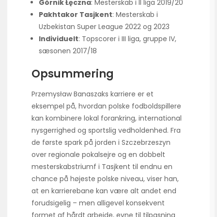
Górnik Łęczna
: Mesterskab i II liga 2019/20
Pakhtakor Tasjkent
: Mesterskab i
Uzbekistan Super League 2022 og 2023
Individuelt
: Topscorer i III liga, gruppe IV,
sæsonen 2017/18
Opsummering
Przemysław Banaszaks karriere er et
eksempel på, hvordan polske fodboldspillere
kan kombinere lokal forankring, international
nysgerrighed og sportslig vedholdenhed. Fra
de første spark på jorden i Szczebrzeszyn
over regionale pokalsejre og en dobbelt
mesterskabstriumf i Tasjkent til endnu en
chance på højeste polske niveau, viser han,
at en karrierebane kan være alt andet end
forudsigelig – men alligevel konsekvent
formet af hårdt arbejde, evne til tilpasning