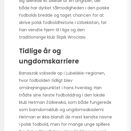
sig allerede et billede af en angriber, der
både har dyrket tålmodigheden i den polske
fodbolds bredde og taget chancen for at
skrive polsk fodboldhistorie i Uzbekistan, før
han vendte hjem til I liga og den
traditionsrige klub Śląsk Wrocław.
Tidlige år og
ungdomskarriere
Banaszak voksede op i Lubelskie-regionen,
hvor fodbolden tidligt blev
omdrejningspunktet i hans hverdag. Han
trådte sine første fodbolddrag i den lokale
klub Hetman Żółkiewka, som både fungerede
som barndomsklub og ungdomsakademi.
Hetman er ikke blandt de mest kendte navne
i polsk fodbold, men for mange unge spillere