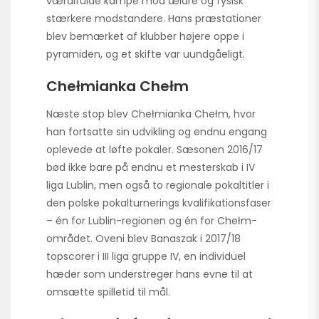
værdifulde kampe mod ældre og fysisk
stærkere modstandere. Hans præstationer
blev bemærket af klubber højere oppe i
pyramiden, og et skifte var uundgåeligt.
Chełmianka Chełm
Næste stop blev Chełmianka Chełm, hvor
han fortsatte sin udvikling og endnu engang
oplevede at løfte pokaler. Sæsonen 2016/17
bød ikke bare på endnu et mesterskab i IV
liga Lublin, men også to regionale pokaltitler i
den polske pokalturnerings kvalifikationsfaser
– én for Lublin-regionen og én for Chełm-
området. Oveni blev Banaszak i 2017/18
topscorer i III liga gruppe IV, en individuel
hæder som understreger hans evne til at
omsætte spilletid til mål.