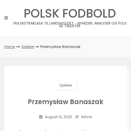
Skip
POLSK FODBOLD
to
content
FRA EKSTRAKLASA TIL LANDSHOLDET - NYHEDER, ANALYSER OG POLS
KE TALENTER
Home
Spillere
Przemysław Banaszak
Spillere
Przemysław Banaszak
August 10, 2025
Article