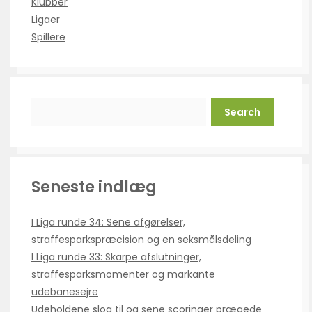
Klubber
Ligaer
Spillere
Search
Seneste indlæg
I Liga runde 34: Sene afgørelser,
straffesparkspræcision og en seksmålsdeling
I Liga runde 33: Skarpe afslutninger,
straffesparksmomenter og markante
udebanesejre
Udeholdene slog til og sene scoringer prægede