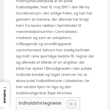
Przemysław Banaszak er en polsk
fodboldspiller, født 10. maj 1997 i den lille by
Szczebrzeszyn i det østlige Polen, og han har
gennem en karriere, der allerede har bragt
ham fra lavere rækker i hjemlandet til
mesterskabstriumfer i Centralasien,
markeret sig som en arbejdsom,
målsøgende og omstillingsparat
centreforward. Selvom han stadig befinder
sig midt i sine sportslige bedste år, tegner der
sig allerede et billede af en angriber, der
både har dyrket tålmodigheden i den polske
fodbolds bredde og taget chancen for at
skrive polsk fodboldhistorie i Uzbekistan, før
→
han vendte hjem til I liga og den
Indhold
traditionsrige klub Śląsk Wrocław.
Indholdsfortegnelse