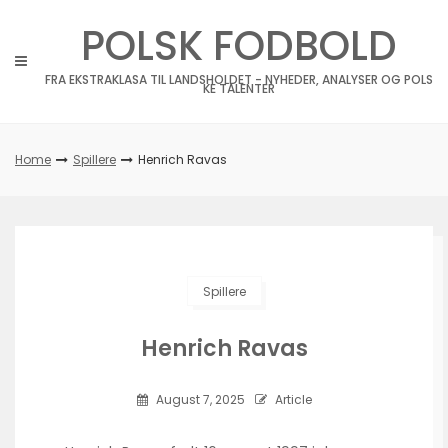
Skip
POLSK FODBOLD
to
content
FRA EKSTRAKLASA TIL LANDSHOLDET - NYHEDER, ANALYSER OG POLS
KE TALENTER
Home
Spillere
Henrich Ravas
Spillere
Henrich Ravas
August 7, 2025
Article