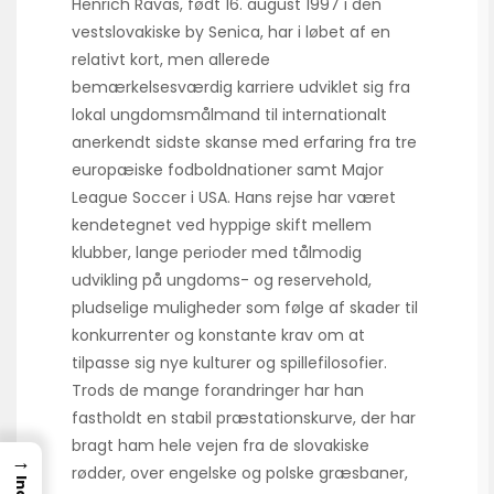
Henrich Ravas, født 16. august 1997 i den
vestslovakiske by Senica, har i løbet af en
relativt kort, men allerede
bemærkelsesværdig karriere udviklet sig fra
lokal ungdomsmålmand til internationalt
anerkendt sidste skanse med erfaring fra tre
europæiske fodboldnationer samt Major
League Soccer i USA. Hans rejse har været
kendetegnet ved hyppige skift mellem
klubber, lange perioder med tålmodig
udvikling på ungdoms- og reservehold,
pludselige muligheder som følge af skader til
konkurrenter og konstante krav om at
tilpasse sig nye kulturer og spillefilosofier.
Trods de mange forandringer har han
fastholdt en stabil præstationskurve, der har
bragt ham hele vejen fra de slovakiske
→
rødder, over engelske og polske græsbaner,