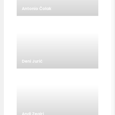
Antonio Čolak
Deni Jurić
Andi Zeqiri