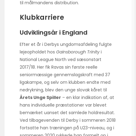
til målmandens distribution.
Klubkarriere
Udviklingsår i England
Efter et år i Derbys ungdomsafdeling fulgte
lejeopholdet hos
Gainsborough Trinity
i
National League North ved sæsonstart
2017/18. Her fik Ravas sin første reelle
seniormæssige gennemslagskraft med 37
ligakampe, og selv om klubben endte med
nedrykning, blev den unge slovak kåret til
Årets Unge Spiller
– en klar indikation af, at
hans individuelle præstationer var blevet
bemærket uanset det samlede holdresultat.
Ved tilbagevenden til Derby i sommeren 2018
fortsatte han træningen på U23-niveau, og i
sommeren 2020 rykkede han formelt op i