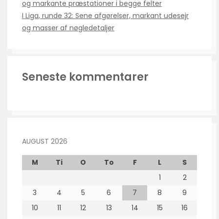
og markante præstationer i begge felter
I Liga, runde 32: Sene afgørelser, markant udesejr
og masser af nøgledetaljer
Seneste kommentarer
AUGUST 2026
M
Ti
O
To
F
L
S
1
2
3
4
5
6
7
8
9
10
11
12
13
14
15
16