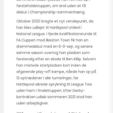
førsteholdstruppen, om end uden at få
debut i Championship-sammenhæng.
Oktober 2020 bragte et nyt vendepunkt, da
han blev udlejet til
Hartlepool United
i
National League. I fjerde kvalifikationsrunde til
FA Cuppen mod Ilkeston Town fik han en
drømmedebut med en 6-0-sejr, og senere
samme sæson overtog han pladsen som
førstevalg efter en skade til Ben Killip. Selvom
han mistede startpladsen kort inden de
afgørende play-off kampe, nåede han op på
13 optrædener i alle turneringer, før
Hartlepool sikrede oprykning til League Two
uden ham i finaletruppen. Efter Derby-
kontrakten udløb sommeren 2021 stod han
uden arbejdsgiver.