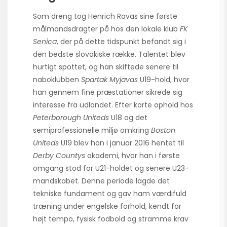
Som dreng tog Henrich Ravas sine første
målmandsdragter på hos den lokale klub
FK
Senica
, der på dette tidspunkt befandt sig i
den bedste slovakiske række. Talentet blev
hurtigt spottet, og han skiftede senere til
naboklubben
Spartak Myjavas
U19-hold, hvor
han gennem fine præstationer sikrede sig
interesse fra udlandet. Efter korte ophold hos
Peterborough Uniteds
U18 og det
semiprofessionelle miljø omkring
Boston
Uniteds
U19 blev han i januar 2016 hentet til
Derby Countys
akademi, hvor han i første
omgang stod for U21-holdet og senere U23-
mandskabet. Denne periode lagde det
tekniske fundament og gav ham værdifuld
træning under engelske forhold, kendt for
højt tempo, fysisk fodbold og stramme krav