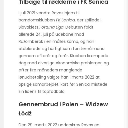
Tilbage til rødderne i FK Senica
I juli 2021 vendte Ravas hjem til
barndomsklubben
FK Senica
, der spillede i
Slovakiets
Fortuna Liga
. Debuten faldt
allerede 24. juli på udebane mod
Ružomberok i en målløs kamp, og han
etablerede sig hurtigt som førstemålmand
gennem efterår og forår. Klubben kæmpede
dog med alvorlige økonomiske problemer, og
efter fire måneders manglende
lønudbetaling valgte han i marts 2022 at
opsige samarbejdet, kort før Senica mistede
sin licens til topfodbold.
Gennembrud i Polen – Widzew
Łódź
Den 29. marts 2022 underskrev Ravas en