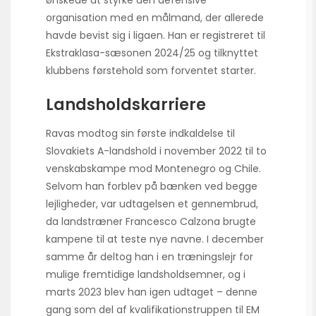
ønskede at styrke den defensive
organisation med en målmand, der allerede
havde bevist sig i ligaen. Han er registreret til
Ekstraklasa-sæsonen 2024/25 og tilknyttet
klubbens førstehold som forventet starter.
Landsholdskarriere
Ravas modtog sin første indkaldelse til
Slovakiets A-landshold i november 2022 til to
venskabskampe mod Montenegro og Chile.
Selvom han forblev på bænken ved begge
lejligheder, var udtagelsen et gennembrud,
da landstræner Francesco Calzona brugte
kampene til at teste nye navne. I december
samme år deltog han i en træningslejr for
mulige fremtidige landsholdsemner, og i
marts 2023 blev han igen udtaget – denne
gang som del af kvalifikationstruppen til EM